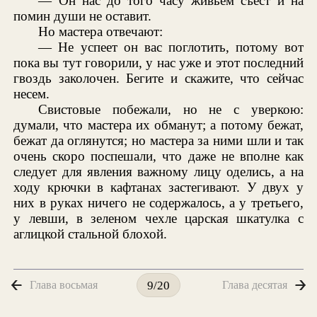
— Он нас до того часу живьем съест и на
помин души не оставит.
Но мастера отвечают:
— Не успеет он вас поглотить, потому вот
пока вы тут говорили, у нас уже и этот последний
гвоздь заколочен. Бегите и скажите, что сейчас
несем.
Свистовые побежали, но не с уверкою:
думали, что мастера их обманут; а потому бежат,
бежат да оглянутся; но мастера за ними шли и так
очень скоро поспешали, что даже не вполне как
следует для явления важному лицу оделись, а на
ходу крючки в кафтанах застегивают. У двух у
них в руках ничего не содержалось, а у третьего,
у левши, в зеленом чехле царская шкатулка с
аглицкой стальной блохой.
Глава восьмая
Глава десятая
9/20