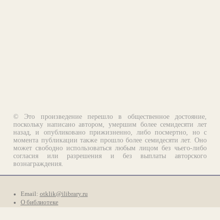
© Это произведение перешло в общественное достояние,
поскольку написано автором, умершим более семидесяти лет
назад, и опубликовано прижизненно, либо посмертно, но с
момента публикации также прошло более семидесяти лет. Оно
может свободно использоваться любым лицом без чьего-либо
согласия или разрешения и без выплаты авторского
вознаграждения.
Email:
otklik@ilibrary.ru
О библиотеке
Реклама на сайте