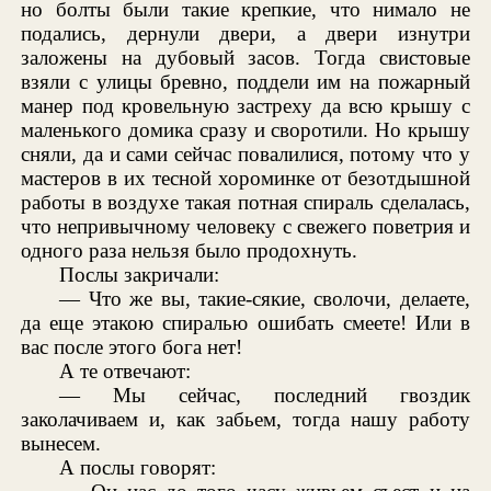
но болты были такие крепкие, что нимало не
подались, дернули двери, а двери изнутри
заложены на дубовый засов. Тогда свистовые
взяли с улицы бревно, поддели им на пожарный
манер под кровельную застреху да всю крышу с
маленького домика сразу и своротили. Но крышу
сняли, да и сами сейчас повалилися, потому что у
мастеров в их тесной хороминке от безотдышной
работы в воздухе такая потная спираль сделалась,
что непривычному человеку с свежего поветрия и
одного раза нельзя было продохнуть.
Послы закричали:
— Что же вы, такие-сякие, сволочи, делаете,
да еще этакою спиралью ошибать смеете! Или в
вас после этого бога нет!
А те отвечают:
— Мы сейчас, последний гвоздик
заколачиваем и, как забьем, тогда нашу работу
вынесем.
А послы говорят: