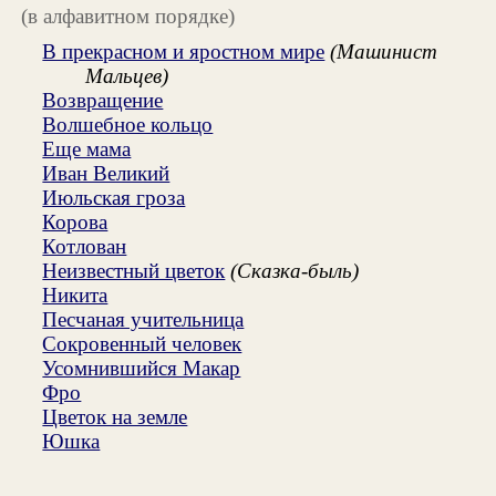
(в алфавитном порядке)
В прекрасном и яростном мире
(Машинист
Мальцев)
Возвращение
Волшебное кольцо
Еще мама
Иван Великий
Июльская гроза
Корова
Котлован
Неизвестный цветок
(Сказка-быль)
Никита
Песчаная учительница
Сокровенный человек
Усомнившийся Макар
Фро
Цветок на земле
Юшка