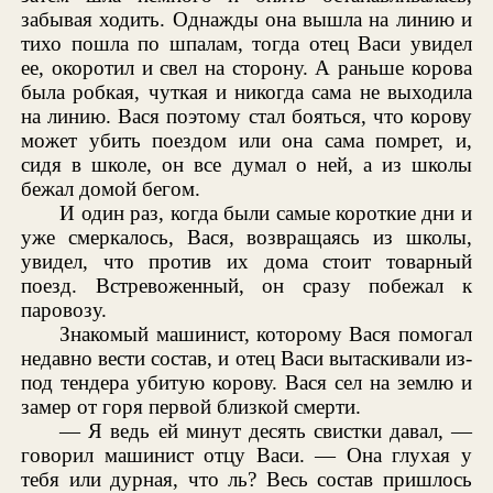
забывая ходить. Однажды она вышла на линию и
тихо пошла по шпалам, тогда отец Васи увидел
ее, окоротил и свел на сторону. А раньше корова
была робкая, чуткая и никогда сама не выходила
на линию. Вася поэтому стал бояться, что корову
может убить поездом или она сама помрет, и,
сидя в школе, он все думал о ней, а из школы
бежал домой бегом.
И один раз, когда были самые короткие дни и
уже смеркалось, Вася, возвращаясь из школы,
увидел, что против их дома стоит товарный
поезд. Встревоженный, он сразу побежал к
паровозу.
Знакомый машинист, которому Вася помогал
недавно вести состав, и отец Васи вытаскивали из-
под тендера убитую корову. Вася сел на землю и
замер от горя первой близкой смерти.
— Я ведь ей минут десять свистки давал, —
говорил машинист отцу Васи. — Она глухая у
тебя или дурная, что ль? Весь состав пришлось