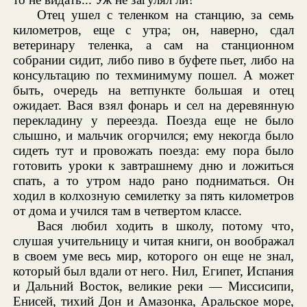
Отец ушел с теленком на станцию, за семь
километров, еще с утра; он, наверно, сдал
ветеринару теленка, а сам на станционном
собрании сидит, либо пиво в буфете пьет, либо на
консультацию по техминимуму пошел. А может
быть, очередь на ветпункте большая и отец
ожидает. Вася взял фонарь и сел на деревянную
перекладину у переезда. Поезда еще не было
слышно, и мальчик огорчился; ему некогда было
сидеть тут и провожать поезда: ему пора было
готовить уроки к завтрашнему дню и ложиться
спать, а то утром надо рано подниматься. Он
ходил в колхозную семилетку за пять километров
от дома и учился там в четвертом классе.
Вася любил ходить в школу, потому что,
слушая учительницу и читая книги, он воображал
в своем уме весь мир, которого он еще не знал,
который был вдали от него. Нил, Египет, Испания
и Дальний Восток, великие реки — Миссисипи,
Енисей, тихий Дон и Амазонка, Аральское море,