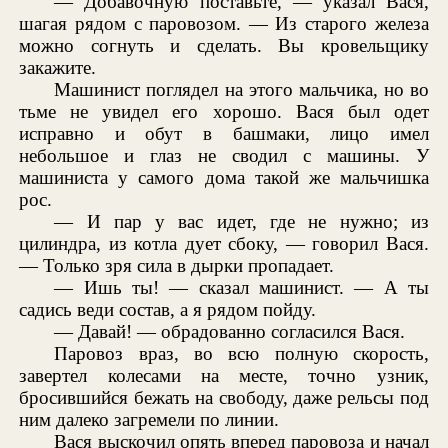
— Добавочную поставьте, — указал Вася,
шагая рядом с паровозом. — Из старого железа
можно согнуть и сделать. Вы кровельщику
закажите.
Машинист поглядел на этого мальчика, но во
тьме не увидел его хорошо. Вася был одет
исправно и обут в башмаки, лицо имел
небольшое и глаз не сводил с машины. У
машиниста у самого дома такой же мальчишка
рос.
— И пар у вас идет, где не нужно; из
цилиндра, из котла дует сбоку, — говорил Вася.
— Только зря сила в дырки пропадает.
— Ишь ты! — сказал машинист. — А ты
садись веди состав, а я рядом пойду.
— Давай! — обрадованно согласился Вася.
Паровоз враз, во всю полную скорость,
завертел колесами на месте, точно узник,
бросившийся бежать на свободу, даже рельсы под
ним далеко загремели по линии.
Вася выскочил опять вперед паровоза и начал