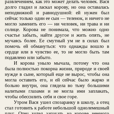
развлечением, как это может делать человек. Вася
долго гладил и ласкал корову, но она оставалась
неподвижной и равнодушной: ей нужен был
сейчас только один ее сын — теленок, и ничего не
могло заменить его — ни человек, ни трава и ни
солнце. Корова не понимала, что можно одно
счастье забыть, найти другое и жить опять, не
мучаясь более. Ее смутный ум не в силах был
помочь ей обмануться: что однажды вошло в
сердце или в чувство ее, то не могло быть там
подавлено или забыто.
И корова уныло мычала, потому что она
была полностью покорна жизни, природе и своей
нужде в сыне, который еще не вырос, чтобы она
могла оставить его, и ей сейчас было жарко и
больно внутри, она глядела во тьму большими
налитыми глазами и не могла ими заплакать,
чтобы обессилить себя и свое горе.
Утром Вася ушел спозаранку в школу, а отец
стал готовить к работе небольшой однолемешный
плуг. Отец хотел запахать на корове немного