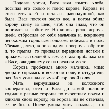
Поделав уроки, Вася взял ломоть хлеба,
посыпал его солью и понес корове. Корова не
стала есть хлеб и осталась равнодушной, как
была. Вася постоял около нее, а потом обнял
корову снизу за шею, чтоб она знала, что он
понимает и любит ее. Но корова резко дернула
шеей, отбросила от себя мальчика и, вскрикнув
непохожим горловым голосом, побежала в поле.
Убежав далеко, корова вдруг повернула обратно
и, то прыгая, то припадая передними ногами и
прижимаясь головой к земле, стала приближаться
к Васе, ожидавшему ее на прежнем месте.
Корова пробежала мимо мальчика, мимо
двора и скрылась в вечернем поле, и оттуда еще
раз Вася услышал ее чужой горловой голос.
Мать, вернувшаяся из колхозного
кооператива, отец и Вася до самой полночи
ходили в разные стороны по окрестным полям и
кликали свою корову, но корова им не отвечала,
ее не было. После ужина мать заплакала, что