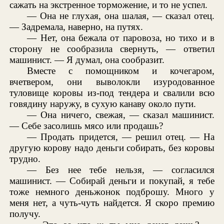
сажать на экстренное торможение, и то не успел.
— Она не глухая, она шалая, — сказал отец.
— Задремала, наверно, на путях.
— Нет, она бежала от паровоза, но тихо и в
сторону не сообразила свернуть, — ответил
машинист. — Я думал, она сообразит.
Вместе с помощником и кочегаром,
вчетвером, они выволокли изуродованное
туловище коровы из-под тендера и свалили всю
говядину наружу, в сухую канаву около пути.
— Она ничего, свежая, — сказал машинист.
— Себе засолишь мясо или продашь?
— Продать придется, — решил отец. — На
другую корову надо деньги собирать, без коровы
трудно.
— Без нее тебе нельзя, — согласился
машинист. — Собирай деньги и покупай, я тебе
тоже немного деньжонок подброшу. Много у
меня нет, а чуть-чуть найдется. Я скоро премию
получу.