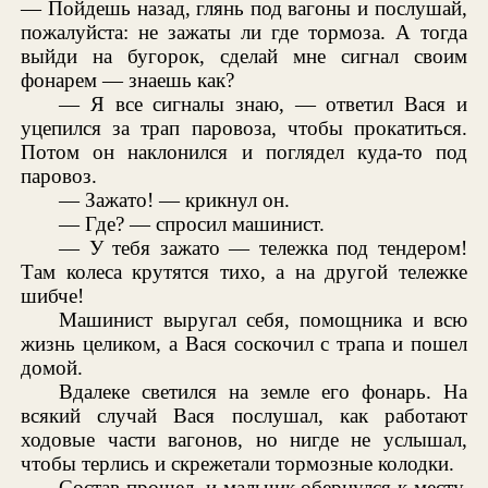
— Пойдешь назад, глянь под вагоны и послушай,
пожалуйста: не зажаты ли где тормоза. А тогда
выйди на бугорок, сделай мне сигнал своим
фонарем — знаешь как?
— Я все сигналы знаю, — ответил Вася и
уцепился за трап паровоза, чтобы прокатиться.
Потом он наклонился и поглядел куда-то под
паровоз.
— Зажато! — крикнул он.
— Где? — спросил машинист.
— У тебя зажато — тележка под тендером!
Там колеса крутятся тихо, а на другой тележке
шибче!
Машинист выругал себя, помощника и всю
жизнь целиком, а Вася соскочил с трапа и пошел
домой.
Вдалеке светился на земле его фонарь. На
всякий случай Вася послушал, как работают
ходовые части вагонов, но нигде не услышал,
чтобы терлись и скрежетали тормозные колодки.
Состав прошел, и мальчик обернулся к месту,