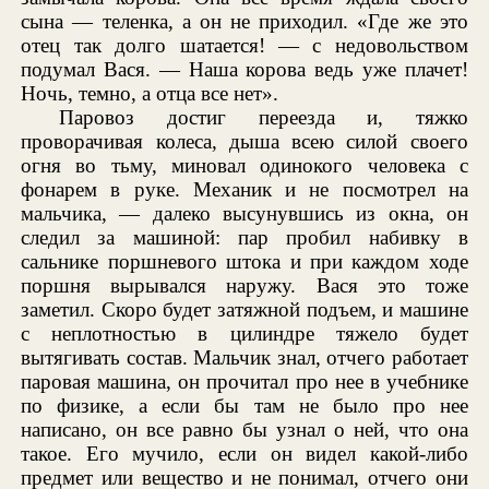
сына — теленка, а он не приходил. «Где же это
отец так долго шатается! — с недовольством
подумал Вася. — Наша корова ведь уже плачет!
Ночь, темно, а отца все нет».
Паровоз достиг переезда и, тяжко
проворачивая колеса, дыша всею силой своего
огня во тьму, миновал одинокого человека с
фонарем в руке. Механик и не посмотрел на
мальчика, — далеко высунувшись из окна, он
следил за машиной: пар пробил набивку в
сальнике поршневого штока и при каждом ходе
поршня вырывался наружу. Вася это тоже
заметил. Скоро будет затяжной подъем, и машине
с неплотностью в цилиндре тяжело будет
вытягивать состав. Мальчик знал, отчего работает
паровая машина, он прочитал про нее в учебнике
по физике, а если бы там не было про нее
написано, он все равно бы узнал о ней, что она
такое. Его мучило, если он видел какой-либо
предмет или вещество и не понимал, отчего они