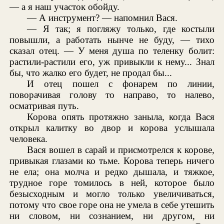
— а я наш участок обойду.
— А инструмент? — напомнил Вася.
— Я так; я погляжу только, где костыли
повышли, а работать нынче не буду, — тихо
сказал отец. — У меня душа по теленку болит:
растили-растили его, уж привыкли к нему... Знал
бы, что жалко его будет, не продал бы...
И отец пошел с фонарем по линии,
поворачивая голову то направо, то налево,
осматривая путь.
Корова опять протяжно заныла, когда Вася
открыл калитку во двор и корова услышала
человека.
Вася вошел в сарай и присмотрелся к корове,
привыкая глазами ко тьме. Корова теперь ничего
не ела; она молча и редко дышала, и тяжкое,
трудное горе томилось в ней, которое было
безысходным и могло только увеличиваться,
потому что свое горе она не умела в себе утешить
ни словом, ни сознанием, ни другом, ни