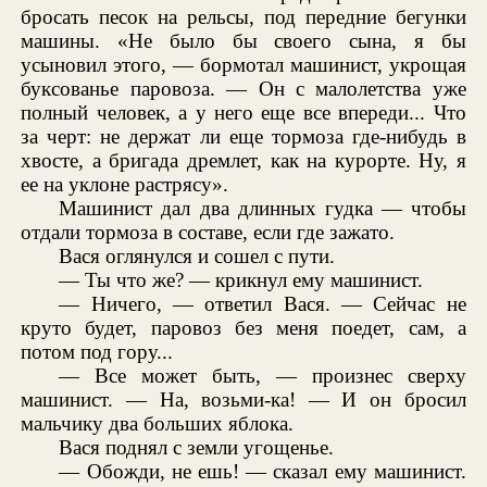
бросать песок на рельсы, под передние бегунки
машины. «Не было бы своего сына, я бы
усыновил этого, — бормотал машинист, укрощая
буксованье паровоза. — Он с малолетства уже
полный человек, а у него еще все впереди... Что
за черт: не держат ли еще тормоза где-нибудь в
хвосте, а бригада дремлет, как на курорте. Ну, я
ее на уклоне растрясу».
Машинист дал два длинных гудка — чтобы
отдали тормоза в составе, если где зажато.
Вася оглянулся и сошел с пути.
— Ты что же? — крикнул ему машинист.
— Ничего, — ответил Вася. — Сейчас не
круто будет, паровоз без меня поедет, сам, а
потом под гору...
— Все может быть, — произнес сверху
машинист. — На, возьми-ка! — И он бросил
мальчику два больших яблока.
Вася поднял с земли угощенье.
— Обожди, не ешь! — сказал ему машинист.