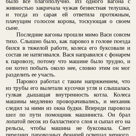
было все благополучно. Из одного вагона с
живностью закричала чужая безвестная телушка,
и тогда из сарая ей ответила протяжным,
плачущим голосом корова, тоскующая о своем
сыне.
Последние вагоны прошли мимо Васи совсем
тихо. Слышно было, как паровоз в голове поезда
бился в тяжелой работе, колеса его буксовали и
состав не натягивался. Вася направился с фонарем
к паровозу, потому что машине было трудно, и
он хотел побыть около нее, словно этим он мог
разделить ее участь.
Паровоз работал с таким напряжением, что
из трубы его вылетали кусочки угля и слышалась
гулкая дышащая внутренность котла. Колеса
машины медленно проворачивались, и механик
следил за ними из окна будки. Впереди паровоза
шел по пути помощник машиниста. Он брал
лопатой песок из балластного слоя и сыпал его на
рельсы, чтобы машина не буксовала. Свет
передних паровозных фонарей освещал черного,