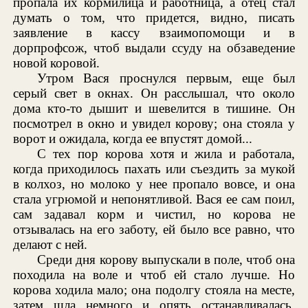
пропала их кормилица и работница, а отец стал
думать о том, что придется, видно, писать
заявление в кассу взаимопомощи и в
дорпрофсож, чтоб выдали ссуду на обзаведение
новой коровой.
Утром Вася проснулся первым, еще был
серый свет в окнах. Он расслышал, что около
дома кто-то дышит и шевелится в тишине. Он
посмотрел в окно и увидел корову; она стояла у
ворот и ожидала, когда ее впустят домой...
С тех пор корова хотя и жила и работала,
когда приходилось пахать или съездить за мукой
в колхоз, но молоко у нее пропало вовсе, и она
стала угрюмой и непонятливой. Вася ее сам поил,
сам задавал корм и чистил, но корова не
отзывалась на его заботу, ей было все равно, что
делают с ней.
Среди дня корову выпускали в поле, чтоб она
походила на воле и чтоб ей стало лучше. Но
корова ходила мало; она подолгу стояла на месте,
затем шла немного и опять останавливалась,