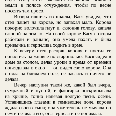
земли в полосе отчуждения, чтобы по весне
посеять там просо.
Возвратившись из школы, Вася увидел, что
отец пашет на корове, но запахал мало. Корова
покорно волочила плуг и, склонив голову, капала
слюной на землю. На своей корове Вася с отцом
работали и раньше; она умела пахать и была
привычна и терпелива ходить в ярме.
К вечеру отец распряг корову и пустил ее
попастись на жнивье по старополью. Вася сидел в
доме за столом, делал уроки и время от времени
поглядывал в окно — он видел свою корову. Она
стояла на ближнем поле, не паслась и ничего не
делала.
Вечер наступил такой же, какой был вчера,
сумрачный и пустой, и флюгарка поскрипывала
на крыше, точно напевая долгую песнь осени.
Уставившись глазами в темнеющее поле, корова
ждала своего сына; она уже теперь не мычала по
нем и не звала его, она терпела и не понимала.