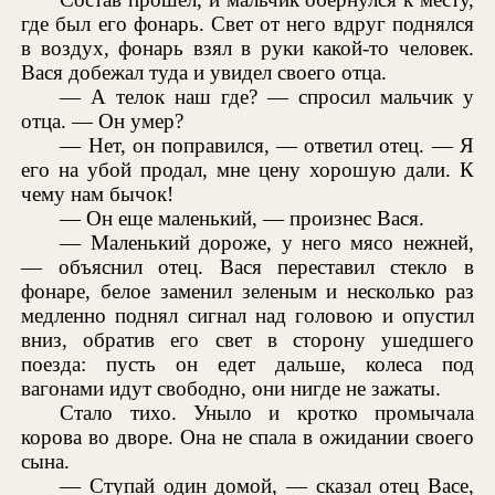
где был его фонарь. Свет от него вдруг поднялся
в воздух, фонарь взял в руки какой-то человек.
Вася добежал туда и увидел своего отца.
— А телок наш где? — спросил мальчик у
отца. — Он умер?
— Нет, он поправился, — ответил отец. — Я
его на убой продал, мне цену хорошую дали. К
чему нам бычок!
— Он еще маленький, — произнес Вася.
— Маленький дороже, у него мясо нежней,
— объяснил отец. Вася переставил стекло в
фонаре, белое заменил зеленым и несколько раз
медленно поднял сигнал над головою и опустил
вниз, обратив его свет в сторону ушедшего
поезда: пусть он едет дальше, колеса под
вагонами идут свободно, они нигде не зажаты.
Стало тихо. Уныло и кротко промычала
корова во дворе. Она не спала в ожидании своего
сына.
— Ступай один домой, — сказал отец Васе,