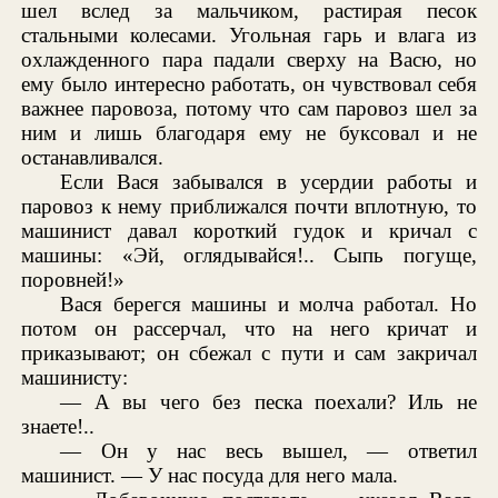
шел вслед за мальчиком, растирая песок
стальными колесами. Угольная гарь и влага из
охлажденного пара падали сверху на Васю, но
ему было интересно работать, он чувствовал себя
важнее паровоза, потому что сам паровоз шел за
ним и лишь благодаря ему не буксовал и не
останавливался.
Если Вася забывался в усердии работы и
паровоз к нему приближался почти вплотную, то
машинист давал короткий гудок и кричал с
машины: «Эй, оглядывайся!.. Сыпь погуще,
поровней!»
Вася берегся машины и молча работал. Но
потом он рассерчал, что на него кричат и
приказывают; он сбежал с пути и сам закричал
машинисту:
— А вы чего без песка поехали? Иль не
знаете!..
— Он у нас весь вышел, — ответил
машинист. — У нас посуда для него мала.