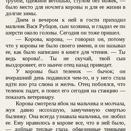
трубой, одежной ветошью, стулом без ножек, —
было место для ночлега коровы и для ее жизни в
долгие зимы.
Днем и вечером к ней в гости приходил
мальчик Вася Рубцов, сын хозяина, и гладил ее по
шерсти около головы. Сегодня он тоже пришел.
— Корова, корова, — говорил он, потому
что у коровы не было своего имени, и он называл
ее, как было написано в книге для чтения. — Ты
ведь корова!.. Ты не скучай, твой сын
выздоровеет, его нынче отец назад приведет.
У коровы был теленок — бычок; он
вчерашний день подавился чем-то, и у него стала
идти изо рта слюна и желчь. Отец побоялся, что
теленок падет, и повел его сегодня на станцию —
показать ветеринару.
Корова смотрела вбок на мальчика и молчала,
жуя давно иссохшую, замученную смертью
былинку. Она всегда узнавала мальчика, он любил
ее. Ему нравилось в корове все, что в ней было,
— добрые теплые глаза, обведенные темными