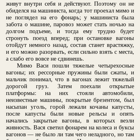
живут внутри себя и действуют. Поэтому он не
обиделся на машиниста, когда тот проехал мимо и
не поглядел на его фонарь; у машиниста была
забота о машине, паровоз может стать ночью на
долгом подъеме, и тогда ему трудно будет
стронуть поезд вперед; при остановке вагоны
отойдут немного назад, состав станет врастяжку,
и его можно разорвать, если сильно взять с места,
а слабо его вовсе не сдвинешь.
Мимо Васи пошли тяжелые четырехосные
вагоны; их рессорные пружины были сжаты, и
мальчик понимал, что в вагонах лежит тяжелый
дорогой груз. Затем поехали открытые
платформы: на них стояли автомобили,
неизвестные машины, покрытые брезентом, был
насыпан уголь, горой лежали кочаны капусты,
после капусты были новые рельсы и опять
начались закрытые вагоны, в которых везли
живность. Вася светил фонарем на колеса и буксы
вагонов — не было ли там чего неладного, но там