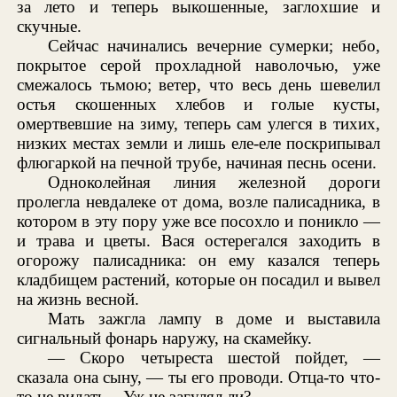
за лето и теперь выкошенные, заглохшие и
скучные.
Сейчас начинались вечерние сумерки; небо,
покрытое серой прохладной наволочью, уже
смежалось тьмою; ветер, что весь день шевелил
остья скошенных хлебов и голые кусты,
омертвевшие на зиму, теперь сам улегся в тихих,
низких местах земли и лишь еле-еле поскрипывал
флюгаркой на печной трубе, начиная песнь осени.
Одноколейная линия железной дороги
пролегла невдалеке от дома, возле палисадника, в
котором в эту пору уже все посохло и поникло —
и трава и цветы. Вася остерегался заходить в
огорожу палисадника: он ему казался теперь
кладбищем растений, которые он посадил и вывел
на жизнь весной.
Мать зажгла лампу в доме и выставила
сигнальный фонарь наружу, на скамейку.
— Скоро четыреста шестой пойдет, —
сказала она сыну, — ты его проводи. Отца-то что-
то не видать... Уж не загулял ли?