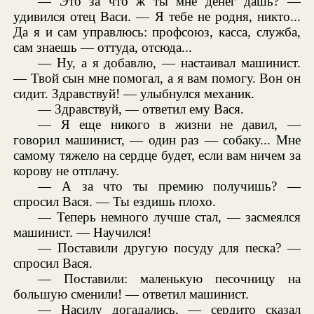
— Это за что ж ты мне денег дашь? —
удивился отец Васи. — Я тебе не родня, никто...
Да я и сам управлюсь: профсоюз, касса, служба,
сам знаешь — оттуда, отсюда...
— Ну, а я добавлю, — настаивал машинист.
— Твой сын мне помогал, а я вам помогу. Вон он
сидит. Здравствуй! — улыбнулся механик.
— Здравствуй, — ответил ему Вася.
— Я еще никого в жизни не давил, —
говорил машинист, — один раз — собаку... Мне
самому тяжело на сердце будет, если вам ничем за
корову не отплачу.
— А за что ты премию получишь? —
спросил Вася. — Ты ездишь плохо.
— Теперь немного лучше стал, — засмеялся
машинист. — Научился!
— Поставили другую посуду для песка? —
спросил Вася.
— Поставили: маленькую песочницу на
большую сменили! — ответил машинист.
— Насилу догадались, — сердито сказал