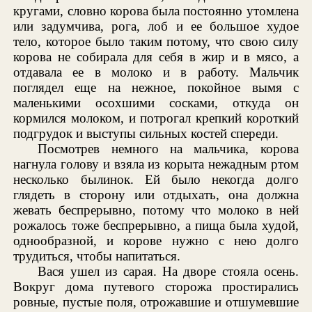
кругами, словно корова была постоянно утомлена
или задумчива, рога, лоб и ее большое худое
тело, которое было таким потому, что свою силу
корова не собирала для себя в жир и в мясо, а
отдавала ее в молоко и в работу. Мальчик
поглядел еще на нежное, покойное вымя с
маленькими осохшими сосками, откуда он
кормился молоком, и потрогал крепкий короткий
подгрудок и выступы сильных костей спереди.
Посмотрев немного на мальчика, корова
нагнула голову и взяла из корыта нежадным ртом
несколько былинок. Ей было некогда долго
глядеть в сторону или отдыхать, она должна
жевать беспрерывно, потому что молоко в ней
рожалось тоже беспрерывно, а пища была худой,
однообразной, и корове нужно с нею долго
трудиться, чтобы напитаться.
Вася ушел из сарая. На дворе стояла осень.
Вокруг дома путевого сторожа простирались
ровные, пустые поля, отрожавшие и отшумевшие