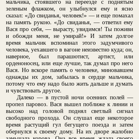
мальчика, стоявшего на переезде с поднятым
зеленым флажком, он улыбнулся ему и ясно
сказал: «До свиданья, человек!» — и еще помахал
на память рукою. «До свиданья, — ответил ему
Вася про себя, — вырасту, увидимся! Ты поживи
и обожди меня, не умирай!» И затем долгое
время мальчик вспоминал этого задумчивого
человека, уехавшего в вагоне неизвестно куда; он,
наверное, был парашютист, артист, или
орденоносец, или еще лучше, так думал про него
Вася. Но вскоре память о человеке, миновавшем
однажды их дом, забылась в сердце мальчика,
потому что ему надо было жить дальше и думать
и чувствовать другое.
Далеко — в пустой ночи осенних полей —
пропел паровоз. Вася вышел поближе к линии и
высоко над головой поднял светлый сигнал
свободного прохода. Он слушал еще некоторое
время растущий гул бегущего поезда и затем
обернулся к своему дому. На их дворе жалобно
замычала корова. Она все время ждала своего