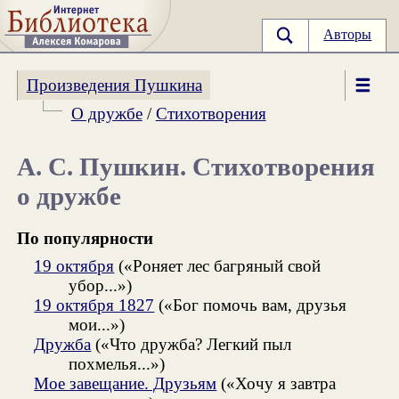
Авторы
Произведения Пушкина
О дружбе
/
Стихотворения
А. С. Пушкин. Стихотворения
о дружбе
По популярности
19 октября
(«Роняет лес багряный свой
убор...»)
19 октября 1827
(«Бог помочь вам, друзья
мои...»)
Дружба
(«Что дружба? Легкий пыл
похмелья...»)
Мое завещание. Друзьям
(«Хочу я завтра