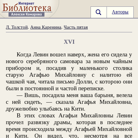
Авторы
Л. Толстой
.
Анна Каренина
.
Часть пятая
XVI
Когда Левин вошел наверх, жена его сидела у
нового серебряного самовара за новым чайным
прибором и, посадив у маленького столика
старую Агафью Михайловну с налитою ей
чашкой чая, читала письмо Долли, с которою они
были в постоянной и частой переписке.
— Вишь, посадила меня ваша барыня, велела
с ней сидеть, — сказала Агафья Михайловна,
дружелюбно улыбаясь на Кити.
В этих словах Агафьи Михайловны Левин
прочел развязку драмы, которая в последнее
время происходила между Агафьей Михайловной
и Кити. Он видел, что, несмотря на все