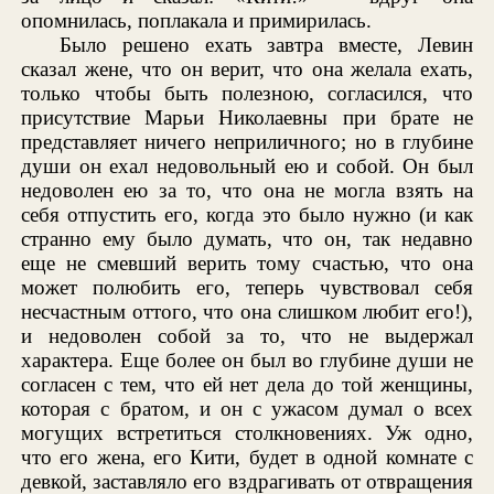
опомнилась, поплакала и примирилась.
Было решено ехать завтра вместе, Левин
сказал жене, что он верит, что она желала ехать,
только чтобы быть полезною, согласился, что
присутствие Марьи Николаевны при брате не
представляет ничего неприличного; но в глубине
души он ехал недовольный ею и собой. Он был
недоволен ею за то, что она не могла взять на
себя отпустить его, когда это было нужно (и как
странно ему было думать, что он, так недавно
еще не смевший верить тому счастью, что она
может полюбить его, теперь чувствовал себя
несчастным оттого, что она слишком любит его!),
и недоволен собой за то, что не выдержал
характера. Еще более он был во глубине души не
согласен с тем, что ей нет дела до той женщины,
которая с братом, и он с ужасом думал о всех
могущих встретиться столкновениях. Уж одно,
что его жена, его Кити, будет в одной комнате с
девкой, заставляло его вздрагивать от отвращения