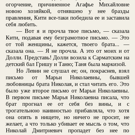
огорчение, причиненное Агафье Михайловне
новою хозяйкой, отнявшею у нее бразды
правления, Кити все-таки победила ее и заставила
себя любить.
— Вот я и прочла твое письмо, — сказала
Кити, подавая ему безграмотное письмо. — Это
от той женщины, кажется, твоего брата... —
сказала она. — Я не прочла. А это от моих и от
Долли. Представь! Долли возила к Сарматским на
детский бал Гришу и Таню; Таня была маркизой.
Но Левин не слушал ее; он, покраснев, взял
письмо от Марьи Николаевны, бывшей
любовницы брата Николая, и стал читать его. Это
было уже второе письмо от Марьи Николаевны.
В первом письме Марья Николаевна писала, что
брат прогнал ее от себя без вины, и с
трогательною наивностью прибавляла, что хотя
она опять в нищете, но ничего не просит, не
желает, а что только убивает ее мысль о том, что
Николай Дмитриевич пропадет без нее по