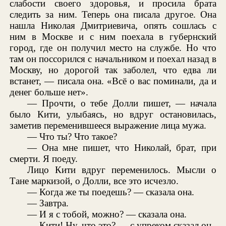
слабости своего здоровья, и просила брата
следить за ним. Теперь она писала другое. Она
нашла Николая Дмитриевича, опять сошлась с
ним в Москве и с ним поехала в губернский
город, где он получил место на службе. Но что
там он поссорился с начальником и поехал назад в
Москву, но дорогой так заболел, что едва ли
встанет, — писала она. «Всё о вас поминали, да и
денег больше нет».
— Прочти, о тебе Долли пишет, — начала
было Кити, улыбаясь, но вдруг остановилась,
заметив переменившееся выражение лица мужа.
— Что ты? Что такое?
— Она мне пишет, что Николай, брат, при
смерти. Я поеду.
Лицо Кити вдруг переменилось. Мысли о
Тане маркизой, о Долли, все это исчезло.
— Когда же ты поедешь? — сказала она.
— Завтра.
— И я с тобой, можно? — сказала она.
— Кити! Ну, что это? — с упреком сказал он.