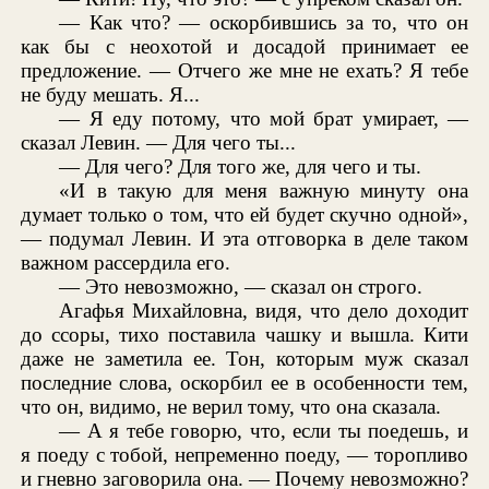
— Как что? — оскорбившись за то, что он
как бы с неохотой и досадой принимает ее
предложение. — Отчего же мне не ехать? Я тебе
не буду мешать. Я...
— Я еду потому, что мой брат умирает, —
сказал Левин. — Для чего ты...
— Для чего? Для того же, для чего и ты.
«И в такую для меня важную минуту она
думает только о том, что ей будет скучно одной»,
— подумал Левин. И эта отговорка в деле таком
важном рассердила его.
— Это невозможно, — сказал он строго.
Агафья Михайловна, видя, что дело доходит
до ссоры, тихо поставила чашку и вышла. Кити
даже не заметила ее. Тон, которым муж сказал
последние слова, оскорбил ее в особенности тем,
что он, видимо, не верил тому, что она сказала.
— А я тебе говорю, что, если ты поедешь, и
я поеду с тобой, непременно поеду, — торопливо
и гневно заговорила она. — Почему невозможно?