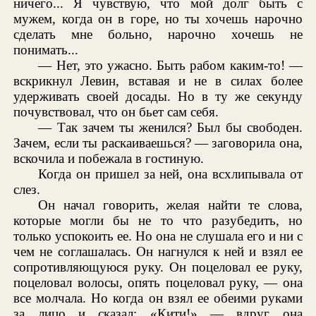
ничего... Я чувствую, что мой долг быть с
мужем, когда он в горе, но ты хочешь нарочно
сделать мне больно, нарочно хочешь не
понимать...
— Нет, это ужасно. Быть рабом каким-то! —
вскрикнул Левин, вставая и не в силах более
удерживать своей досады. Но в ту же секунду
почувствовал, что он бьет сам себя.
— Так зачем ты женился? Был бы свободен.
Зачем, если ты раскаиваешься? — заговорила она,
вскочила и побежала в гостиную.
Когда он пришел за ней, она всхлипывала от
слез.
Он начал говорить, желая найти те слова,
которые могли бы не то что разубедить, но
только успокоить ее. Но она не слушала его и ни с
чем не соглашалась. Он нагнулся к ней и взял ее
сопротивляющуюся руку. Он поцеловал ее руку,
поцеловал волосы, опять поцеловал руку, — она
все молчала. Но когда он взял ее обеими руками
за лицо и сказал: «Кити!» — вдруг она