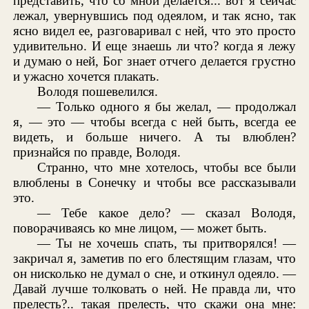
представить, что со мной делается... вот я сейчас
лежал, увернувшись под одеялом, и так ясно, так
ясно видел ее, разговаривал с ней, что это просто
удивительно. И еще знаешь ли что? когда я лежу
и думаю о ней, Бог знает отчего делается грустно
и ужасно хочется плакать.
Володя пошевелился.
— Только одного я бы желал, — продолжал
я, — это — чтобы всегда с ней быть, всегда ее
видеть, и больше ничего. А ты влюблен?
признайся по правде, Володя.
Странно, что мне хотелось, чтобы все были
влюблены в Сонечку и чтобы все рассказывали
это.
— Тебе какое дело? — сказал Володя,
поворачиваясь ко мне лицом, — может быть.
— Ты не хочешь спать, ты притворялся! —
закричал я, заметив по его блестящим глазам, что
он нисколько не думал о сне, и откинул одеяло. —
Давай лучше толковать о ней. Не правда ли, что
прелесть?.. такая прелесть, что скажи она мне: