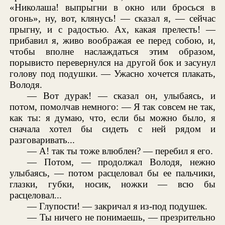
«Николаша! выпрыгни в окно или бросься в
огонь», ну, вот, клянусь! — сказал я, — сейчас
прыгну, и с радостью. Ах, какая прелесть! —
прибавил я, живо воображая ее перед собою, и,
чтобы вполне наслаждаться этим образом,
порывисто перевернулся на другой бок и засунул
голову под подушки. — Ужасно хочется плакать,
Володя.
— Вот дурак! — сказал он, улыбаясь, и
потом, помолчав немного: — Я так совсем не так,
как ты: я думаю, что, если бы можно было, я
сначала хотел бы сидеть с ней рядом и
разговаривать...
— А! так ты тоже влюблен? — перебил я его.
— Потом, — продолжал Володя, нежно
улыбаясь, — потом расцеловал бы ее пальчики,
глазки, губки, носик, ножки — всю бы
расцеловал...
— Глупости! — закричал я из-под подушек.
— Ты ничего не понимаешь, — презрительно