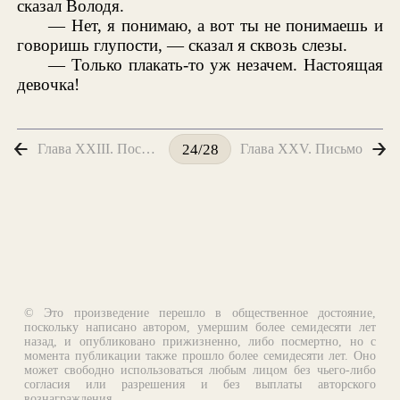
сказал Володя.
— Нет, я понимаю, а вот ты не понимаешь и
говоришь глупости, — сказал я сквозь слезы.
— Только плакать-то уж незачем. Настоящая
девочка!
Глава XXIII. После мазурки
Глава XXV. Письмо
24/28
© Это произведение перешло в общественное достояние,
поскольку написано автором, умершим более семидесяти лет
назад, и опубликовано прижизненно, либо посмертно, но с
момента публикации также прошло более семидесяти лет. Оно
может свободно использоваться любым лицом без чьего-либо
согласия или разрешения и без выплаты авторского
вознаграждения.