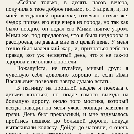
«Сейчас только, в десять часов вечера,
получила я твое доброе письмо, от 3 апреля, и, по
моей всегдашней привычке, отвечаю тотчас же.
Федор привез его еще вчера из города, но так как
было поздно, он подал его Мими нынче утром.
Мими же, под предлогом, что я была нездорова и
расстроена, не давала мне его целый день. У меня
точно был маленький жар, и, признаться тебе по
правде, вот уж четвертый день, что я не так-то
здорова и не встаю с постели.
Пожалуйста, не пугайся, милый друг: я
чувствую себя довольно хорошо и, если Иван
Васильевич позволит, завтра думаю встать.
В пятницу на прошлой неделе я поехала с
детьми кататься; но подле самого выезда на
большую дорогу, около того мостика, который
всегда наводил на меня ужас, лошади завязли в
грязи. День был прекрасный, и мне вздумалось
пройтись пешком до большой дороги, покуда
вытаскивали коляску. Дойдя до часовни, я очень
устала и села отдохнуть, а так как, покуда