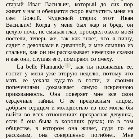
старый Иван Васильич, который до сих пор
живет у нас и обещается скоро выпустить меня на
свет Божий. Чудесный старик этот Иван
Васильич! Когда у меня был жар и бред, он
целую ночь, не смыкая глаз, просидел около моей
постели, теперь же, так как знает, что я пишу,
сидит с девочками в диванной, и мне слышно из
спальни, как он им рассказывает немецкие сказки
и как они, слушая его, помирают со смеху.
1
La belle Flamande
, как ты называешь ее,
гостит у меня уже вторую неделю, потому что
мать ее уехала куда-то в гости, и своими
попечениями доказывает самую искреннюю
привязанность. Она поверяет мне все свои
сердечные тайны. С ее прекрасным лицом,
добрым сердцем и молодостью из нее могла бы
выйти во всех отношениях прекрасная девушка,
если б она была в хороших руках; но в том
обществе, в котором она живет, судя по ее
рассказам, она совершенно погибнет. Мне