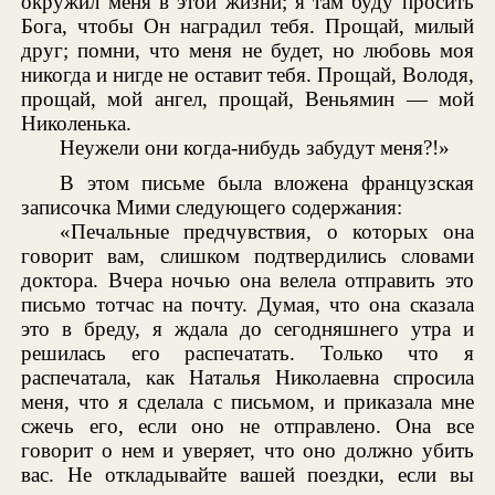
окружил меня в этой жизни; я там буду просить
Бога, чтобы Он наградил тебя. Прощай, милый
друг; помни, что меня не будет, но любовь моя
никогда и нигде не оставит тебя. Прощай, Володя,
прощай, мой ангел, прощай, Веньямин — мой
Николенька.
Неужели они когда-нибудь забудут меня?!»
В этом письме была вложена французская
записочка Мими следующего содержания:
«Печальные предчувствия, о которых она
говорит вам, слишком подтвердились словами
доктора. Вчера ночью она велела отправить это
письмо тотчас на почту. Думая, что она сказала
это в бреду, я ждала до сегодняшнего утра и
решилась его распечатать. Только что я
распечатала, как Наталья Николаевна спросила
меня, что я сделала с письмом, и приказала мне
сжечь его, если оно не отправлено. Она все
говорит о нем и уверяет, что оно должно убить
вас. Не откладывайте вашей поездки, если вы