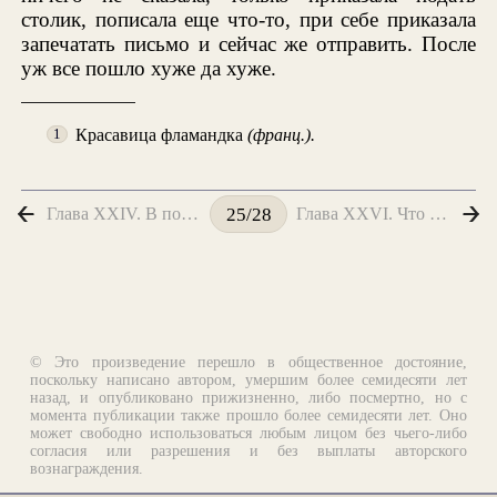
столик, пописала еще что-то, при себе приказала
запечатать письмо и сейчас же отправить. После
уж все пошло хуже да хуже.
Красавица фламандка
(франц.).
1
Глава XXIV. В постели
Глава XXVI. Что ожидало нас в деревне
25/28
© Это произведение перешло в общественное достояние,
поскольку написано автором, умершим более семидесяти лет
назад, и опубликовано прижизненно, либо посмертно, но с
момента публикации также прошло более семидесяти лет. Оно
может свободно использоваться любым лицом без чьего-либо
согласия или разрешения и без выплаты авторского
вознаграждения.