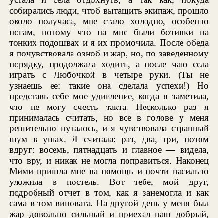
собирались люди, чтоб вытащить экипаж, прошло
около получаса, мне стало холодно, особенно
ногам, потому что на мне были ботинки на
тонких подошвах и я их промочила. После обеда
я почувствовала озноб и жар, но, по заведенному
порядку, продолжала ходить, а после чаю села
играть с Любочкой в четыре руки. (Ты не
узнаешь ее: такие она сделала успехи!) Но
представь себе мое удивление, когда я заметила,
что не могу счесть такта. Несколько раз я
принималась считать, но все в голове у меня
решительно путалось, и я чувствовала странный
шум в ушах. Я считала: раз, два, три, потом
вдруг: восемь, пятнадцать и главное — видела,
что вру, и никак не могла поправиться. Наконец
Мими пришла мне на помощь и почти насильно
уложила в постель. Вот тебе, мой друг,
подробный отчет в том, как я занемогла и как
сама в том виновата. На другой день у меня был
жар довольно сильный и приехал наш добрый,