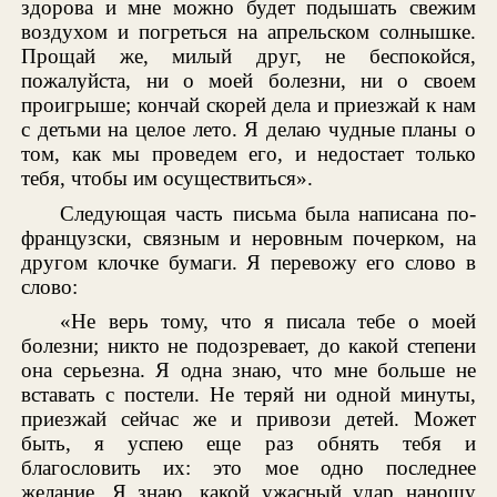
здорова и мне можно будет подышать свежим
воздухом и погреться на апрельском солнышке.
Прощай же, милый друг, не беспокойся,
пожалуйста, ни о моей болезни, ни о своем
проигрыше; кончай скорей дела и приезжай к нам
с детьми на целое лето. Я делаю чудные планы о
том, как мы проведем его, и недостает только
тебя, чтобы им осуществиться».
Следующая часть письма была написана по-
французски, связным и неровным почерком, на
другом клочке бумаги. Я перевожу его слово в
слово:
«Не верь тому, что я писала тебе о моей
болезни; никто не подозревает, до какой степени
она серьезна. Я одна знаю, что мне больше не
вставать с постели. Не теряй ни одной минуты,
приезжай сейчас же и привози детей. Может
быть, я успею еще раз обнять тебя и
благословить их: это мое одно последнее
желание. Я знаю, какой ужасный удар наношу