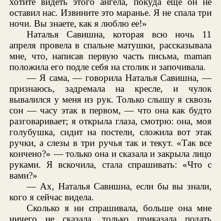
хотите видеть этого ангела, покуда еще он не
оставил нас. Извините это маранье. Я не спала три
ночи. Вы знаете, как я люблю ее!»
Наталья Савишна, которая всю ночь 11
апреля провела в спальне матушки, рассказывала
мне, что, написав первую часть письма, maman
положила его подле себя на столик и започивала.
— Я сама, — говорила Наталья Савишна, —
признаюсь, задремала на кресле, и чулок
вывалился у меня из рук. Только слышу я сквозь
сон — часу этак в первом, — что она как будто
разговаривает; я открыла глаза, смотрю: она, моя
голубушка, сидит на постели, сложила вот этак
ручки, а слезы в три ручья так и текут. «Так все
кончено?» — только она и сказала и закрыла лицо
руками. Я вскочила, стала спрашивать: «Что с
вами?»
— Ах, Наталья Савишна, если бы вы знали,
кого я сейчас видела.
Сколько я ни спрашивала, больше она мне
ничего не сказала, только приказала подать