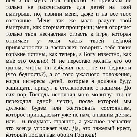
нем и не мучь себя напрасно. Я привыкла не
только не рассчитывать для детей на твой
выигрыш, но, извини меня, даже и на все твое
состояние. Меня так же мало радует твой
выигрыш, как огорчает проигрыш; меня огорчает
только твоя несчастная страсть к игре, которая
отнимает у меня часть твоей нежной
привязанности и заставляет говорить тебе такие
горькие истины, как теперь, а Богу известно, как
мне это больно! Я не перестаю молить его об
одном, чтобы он избавил нас... не от бедности
(что бедность?), а от того ужасного положения,
когда интересы детей, которые я должна буду
защищать, придут в столкновение с нашими. До
сих пор Господь исполнял мою молитву: ты не
переходил одной черты, после которой мы
должны будем или жертвовать состоянием,
которое принадлежит уже не нам, а нашим детям,
или... и подумать страшно, а ужасное несчастие
это всегда угрожает нам. Да, это тяжелый крест,
который послал нам обоим Господь!