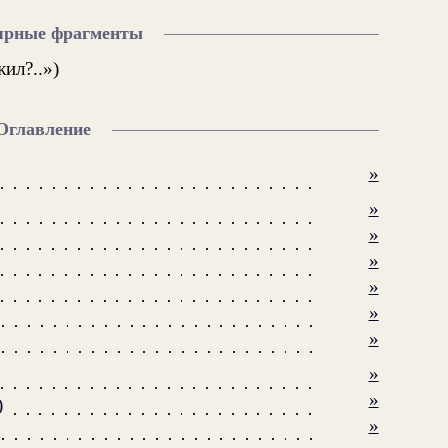
ярные фрагменты
ил?..»)
Оглавление
»
»
»
»
»
»
»
»
»
)
»