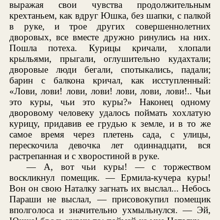
выражая свои чувства продолжительным
крехтаньем, как вдруг Юшка, без шапки, с палкой
в руке, и трое других совершеннолетних
дворовых, все вместе дружно ринулись на них.
Пошла потеха. Курицы кричали, хлопали
крыльями, прыгали, оглушительно кудахтали;
дворовые люди бегали, спотыкались, падали;
барин с балкона кричал, как исступленный:
«Лови, лови! лови, лови! лови, лови, лови!.. Чьи
это куры, чьи это куры?» Наконец одному
дворовому человеку удалось поймать хохлатую
курицу, придавив ее грудью к земле, и в то же
самое время через плетень сада, с улицы,
перескочила девочка лет одиннадцати, вся
растрепанная и с хворостиной в руке.
— А, вот чьи куры! — с торжеством
воскликнул помещик. — Ермила-кучера куры!
Вон он свою Наталку загнать их выслал... Небось
Параши не выслал, — присовокупил помещик
вполголоса и значительно ухмыльнулся. — Эй,