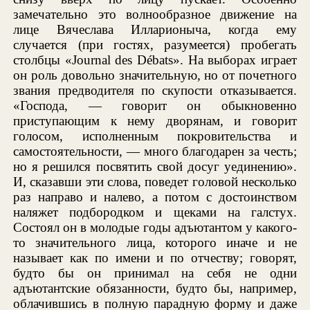
замечательно это волнообразное движение на
лице Вячеслава Илларионыча, когда ему
случается (при гостях, разумеется) пробегать
столбцы «Journal des Débats». На выборах играет
он роль довольно значительную, но от почетного
звания предводителя по скупости отказывается.
«Господа, — говорит он обыкновенно
приступающим к нему дворянам, и говорит
голосом, исполненным покровительства и
самостоятельности, — много благодарен за честь;
но я решился посвятить свой досуг уединению».
И, сказавши эти слова, поведет головой несколько
раз направо и налево, а потом с достоинством
наляжет подбородком и щеками на галстух.
Состоял он в молодые годы адъютантом у какого-
то значительного лица, которого иначе и не
называет как по имени и по отчеству; говорят,
будто бы он принимал на себя не одни
адъютантские обязанности, будто бы, например,
облачившись в полную парадную форму и даже