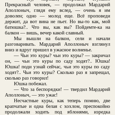
Прекрасный человек, — продолжал Мардарий
Аполлоныч, глядя ему вслед, — очень я им
доволен; одно — молод еще. Всё проповеди
держит, да вот вина не пьет. Но вы-то как, мой
батюшка?.. Что вы, как вы? Пойдемте-ка на
балкон — вишь, вечер какой славный.
Мы вышли на балкон, сели и начали
разговаривать. Мардарий Аполлоныч взглянул
вниз и вдруг пришел в ужасное волненье.
— Чьи это куры? чьи это куры? — закричал
он, — чьи это куры по саду ходят?.. Юшка!
Юшка! поди узнай сейчас, чьи это куры по саду
ходят?.. Чьи это куры? Сколько раз я запрещал,
сколько раз говорил!
Юшка побежал.
— Что за беспорядки! — твердил Мардарий
Аполлоныч, — это ужас!
Несчастные куры, как теперь помню, две
крапчатые и одна белая с хохлом, преспокойно
продолжали ходить под яблонями, изредка