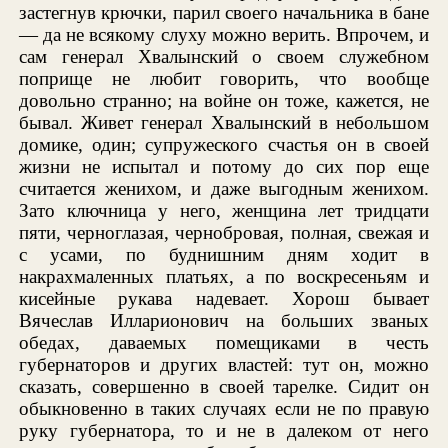
застегнув крючки, парил своего начальника в бане
— да не всякому слуху можно верить. Впрочем, и
сам генерал Хвалынский о своем служебном
поприще не любит говорить, что вообще
довольно странно; на войне он тоже, кажется, не
бывал. Живет генерал Хвалынский в небольшом
домике, один; супружеского счастья он в своей
жизни не испытал и потому до сих пор еще
считается женихом, и даже выгодным женихом.
Зато ключница у него, женщина лет тридцати
пяти, черноглазая, чернобровая, полная, свежая и
с усами, по буднишним дням ходит в
накрахмаленных платьях, а по воскресеньям и
кисейные рукава надевает. Хорош бывает
Вячеслав Илларионович на больших званых
обедах, даваемых помещиками в честь
губернаторов и других властей: тут он, можно
сказать, совершенно в своей тарелке. Сидит он
обыкновенно в таких случаях если не по правую
руку губернатора, то и не в далеком от него