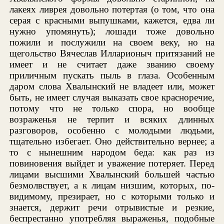
лакеях ливрея довольно потертая (о том, что она
серая с красными выпушками, кажется, едва ли
нужно упомянуть); лошади тоже довольно
пожили и послужили на своем веку, но на
щегольство Вячеслав Илларионыч притязаний не
имеет и не считает даже званию своему
приличным пускать пыль в глаза. Особенным
даром слова Хвалынский не владеет или, может
быть, не имеет случая выказать свое красноречие,
потому что не только спора, но вообще
возраженья не терпит и всяких длинных
разговоров, особенно с молодыми людьми,
тщательно избегает. Оно действительно вернее; а
то с нынешним народом беда: как раз из
повиновения выйдет и уважение потеряет. Перед
лицами высшими Хвалынский большей частью
безмолвствует, а к лицам низшим, которых, по-
видимому, презирает, но с которыми только и
знается, держит речи отрывистые и резкие,
беспрестанно употребляя выраженья, подобные