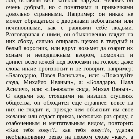
лоб, оставляя весь затылок наружи. Человек он
очень добрый, но с понятиями и привычками
довольно странными. Например: он никак не
может обращаться с дворянами небогатыми или
нечиновными, как с равными себе людьми.
Разговаривая с ними, он обыкновенно глядит на
них сбоку, сильно опираясь щекою в твердый и
белый воротник, или вдруг возьмет да озарит их
ясным и неподвижным взором, помолчит и
двинет всею кожей под волосами на голове; даже
слова иначе произносит и не говорит, например:
«Благодарю, Павел Васильич», или: «Пожалуйте
сюда, Михайло Иваныч», а: «Боллдарю, Палл
Асилич», или: «Па-ажалте сюда, Михал Ваныч».
С людьми же, стоящими на низших ступенях
общества, он обходится еще страннее: вовсе на
них не глядит и, прежде чем объяснит им свое
желание или отдаст приказ, несколько раз сряду, с
озабоченным и мечтательным видом, повторит:
«Как тебя зовут?.. как тебя зовут?», ударяя
необыкновенно резко на первом слове «как», а