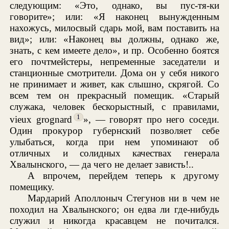
следующим: «Это, однако, вы пус-тя-ки
говорите»; или: «Я наконец вынужденным
нахожусь, милосвый сдарь мой, вам поставить на
вид»; или: «Наконец вы должны, однако же,
знать, с кем имеете дело», и пр. Особенно боятся
его почтмейстеры, непременные заседатели и
станционные смотрители. Дома он у себя никого
не принимает и живет, как слышно, скрягой. Со
всем тем он прекрасный помещик. «Старый
служака, человек бескорыстный, с правилами,
1
vieux grognard
», — говорят про него соседи.
Один прокурор губернский позволяет себе
улыбаться, когда при нем упоминают об
отличных и солидных качествах генерала
Хвалынского, — да чего не делает зависть!..
А впрочем, перейдем теперь к другому
помещику.
Мардарий Аполлоныч Стегунов ни в чем не
походил на Хвалынского; он едва ли где-нибудь
служил и никогда красавцем не почитался.