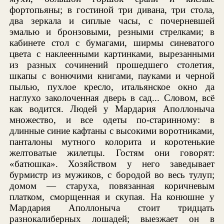
фортопьяны; в гостиной три дивана, три стола,
два зеркала и сиплые часы, с почерневшей
эмалью и бронзовыми, резными стрелками; в
кабинете стол с бумагами, ширмы синеватого
цвета с наклеенными картинками, вырезанными
из разных сочинений прошедшего столетия,
шкапы с вонючими книгами, пауками и черной
пылью, пухлое кресло, итальянское окно да
наглухо заколоченная дверь в сад... Словом, всё
как водится. Людей у Мардария Аполлоныча
множество, и все одеты по-старинному: в
длинные синие кафтаны с высокими воротниками,
панталоны мутного колорита и коротенькие
желтоватые жилетцы. Гостям они говорят:
«батюшка». Хозяйством у него заведывает
бурмистр из мужиков, с бородой во весь тулуп;
домом — старуха, повязанная коричневым
платком, сморщенная и скупая. На конюшне у
Мардария Аполлоныча стоит тридцать
разнокалиберных лошадей; выезжает он в