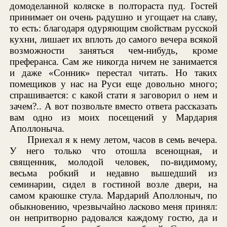
домоделанной коляске в полтораста пуд. Гостей
принимает он очень радушно и угощает на славу,
то есть: благодаря одуряющим свойствам русской
кухни, лишает их вплоть до самого вечера всякой
возможности заняться чем-нибудь, кроме
преферанса. Сам же никогда ничем не занимается
и даже «Сонник» перестал читать. Но таких
помещиков у нас на Руси еще довольно много;
спрашивается: с какой стати я заговорил о нем и
зачем?.. А вот позвольте вместо ответа рассказать
вам одно из моих посещений у Мардария
Аполлоныча.
Приехал я к нему летом, часов в семь вечера.
У него только что отошла всенощная, и
священник, молодой человек, по-видимому,
весьма робкий и недавно вышедший из
семинарии, сидел в гостиной возле двери, на
самом краюшке стула. Мардарий Аполлоныч, по
обыкновению, чрезвычайно ласково меня принял:
он непритворно радовался каждому гостю, да и