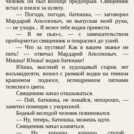
человек он был вообще предобрый. Священник
встал и взялся за шляпу.
— Погоди, погоди, батюшка, — заговорил
Мардарий Аполлоныч, не выпуская моей руки,
— не уходи... Я велел тебе водки принести.
— Я не пью-с, — с замешательством
пробормотал священник и покраснел до ушей.
— Что за пустяки! Как в вашем званье не
пить! — отвечал Мардарий Аполлоныч. —
Мишка! Юшка! водки батюшке!
Юшка, высокий и худощавый старик лет
восьмидесяти, вошел с рюмкой водки на темном
крашеном подносе, испещренном пятнами
телесного цвета.
Священник начал отказываться.
— Пей, батюшка, не ломайся, нехорошо, —
заметил помещик с укоризной.
Бедный молодой человек повиновался.
— Ну, теперь, батюшка, можешь идти.
Священник начал кланяться.
— Ну, хорошо, хорошо, ступай...