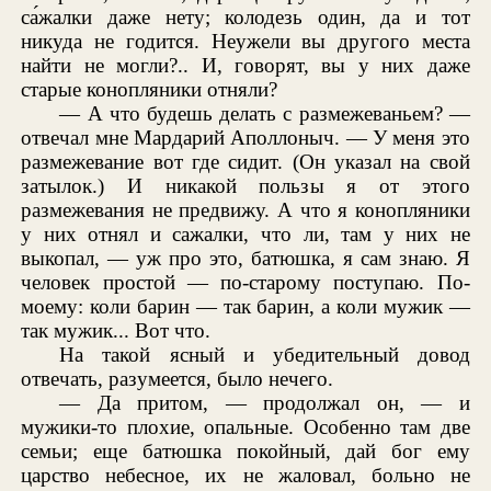
са́жалки даже нету; колодезь один, да и тот
никуда не годится. Неужели вы другого места
найти не могли?.. И, говорят, вы у них даже
старые конопляники отняли?
— А что будешь делать с размежеваньем? —
отвечал мне Мардарий Аполлоныч. — У меня это
размежевание вот где сидит. (Он указал на свой
затылок.) И никакой пользы я от этого
размежевания не предвижу. А что я конопляники
у них отнял и сажалки, что ли, там у них не
выкопал, — уж про это, батюшка, я сам знаю. Я
человек простой — по-старому поступаю. По-
моему: коли барин — так барин, а коли мужик —
так мужик... Вот что.
На такой ясный и убедительный довод
отвечать, разумеется, было нечего.
— Да притом, — продолжал он, — и
мужики-то плохие, опальные. Особенно там две
семьи; еще батюшка покойный, дай бог ему
царство небесное, их не жаловал, больно не