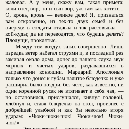
жаловал. А у меня, скажу вам, такая примета:
коли отец вор, то и сын вор; уж там как хотите...
О, кровь, кровь — великое дело! Я, признаться
вам откровенно, из тех-то двух семей и без
очереди в солдаты отдавал и так рассовывал —
кой-куды; да не переводятся, что будешь делать?
Плодущи, проклятые.
Между тем воздух затих совершенно. Лишь
изредка ветер набегал струями и, в последний раз
замирая около дома, донес до нашего слуха звук
мерных и частых ударов, раздававшихся в
направлении конюшни. Мардарий Аполлоныч
только что донес к губам налитое блюдечко и уже
расширил было ноздри, без чего, как известно, ни
один коренной русак не втягивает в себя чая, —
но остановился, прислушался, кивнул головой,
хлебнул и, ставя блюдечко на стол, произнес с
добрейшей улыбкой и как бы невольно вторя
ударам: «Чюки-чюки-чюк! Чюки-чюк! Чюки-
чюк!»
— Это что такое? — спросил я с изумлением.