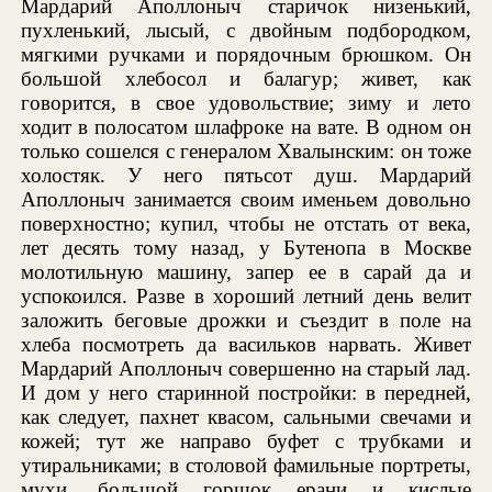
Мардарий Аполлоныч старичок низенький,
пухленький, лысый, с двойным подбородком,
мягкими ручками и порядочным брюшком. Он
большой хлебосол и балагур; живет, как
говорится, в свое удовольствие; зиму и лето
ходит в полосатом шлафроке на вате. В одном он
только сошелся с генералом Хвалынским: он тоже
холостяк. У него пятьсот душ. Мардарий
Аполлоныч занимается своим именьем довольно
поверхностно; купил, чтобы не отстать от века,
лет десять тому назад, у Бутенопа в Москве
молотильную машину, запер ее в сарай да и
успокоился. Разве в хороший летний день велит
заложить беговые дрожки и съездит в поле на
хлеба посмотреть да васильков нарвать. Живет
Мардарий Аполлоныч совершенно на старый лад.
И дом у него старинной постройки: в передней,
как следует, пахнет квасом, сальными свечами и
кожей; тут же направо буфет с трубками и
утиральниками; в столовой фамильные портреты,
мухи, большой горшок ерани и кислые