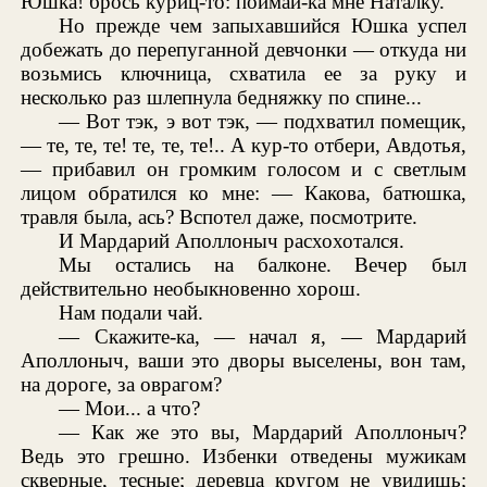
Юшка! брось куриц-то: поймай-ка мне Наталку.
Но прежде чем запыхавшийся Юшка успел
добежать до перепуганной девчонки — откуда ни
возьмись ключница, схватила ее за руку и
несколько раз шлепнула бедняжку по спине...
— Вот тэк, э вот тэк, — подхватил помещик,
— те, те, те! те, те, те!.. А кур-то отбери, Авдотья,
— прибавил он громким голосом и с светлым
лицом обратился ко мне: — Какова, батюшка,
травля была, ась? Вспотел даже, посмотрите.
И Мардарий Аполлоныч расхохотался.
Мы остались на балконе. Вечер был
действительно необыкновенно хорош.
Нам подали чай.
— Скажите-ка, — начал я, — Мардарий
Аполлоныч, ваши это дворы выселены, вон там,
на дороге, за оврагом?
— Мои... а что?
— Как же это вы, Мардарий Аполлоныч?
Ведь это грешно. Избенки отведены мужикам
скверные, тесные; деревца кругом не увидишь;