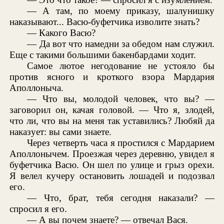
— А там, по моему приказу, шалунишку
наказывают... Васю-буфетчика изволите знать?
— Какого Васю?
— Да вот что намедни за обедом нам служил.
Еще с такими большими бакенбардами ходит.
Самое лютое негодование не устояло бы
против ясного и кроткого взора Мардария
Аполлоныча.
— Что вы, молодой человек, что вы? —
заговорил он, качая головой. — Что я, злодей,
что ли, что вы на меня так уставились? Любяй да
наказует: вы сами знаете.
Через четверть часа я простился с Мардарием
Аполлонычем. Проезжая через деревню, увидел я
буфетчика Васю. Он шел по улице и грыз орехи.
Я велел кучеру остановить лошадей и подозвал
его.
— Что, брат, тебя сегодня наказали? —
спросил я его.
— А вы почем знаете? — отвечал Вася.