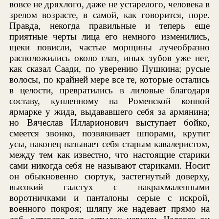
вовсе не дряхлого, даже не устарелого, человека в
зрелом возрасте, в самой, как говорится, поре.
Правда, некогда правильные и теперь еще
приятные черты лица его немного изменились,
щеки повисли, частые морщины лучеобразно
расположились около глаз, иных зубов уже нет,
как сказал Саади, по уверению Пушкина; русые
волосы, по крайней мере все те, которые остались
в целости, превратились в лиловые благодаря
составу, купленному на Роменской конной
ярмарке у жида, выдававшего себя за армянина;
но Вячеслав Илларионович выступает бойко,
смеется звонко, позвякивает шпорами, крутит
усы, наконец называет себя старым кавалеристом,
между тем как известно, что настоящие старики
сами никогда себя не называют стариками. Носит
он обыкновенно сюртук, застегнутый доверху,
высокий галстух с накрахмаленными
воротничками и панталоны серые с искрой,
военного покроя; шляпу же надевает прямо на