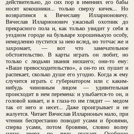
действительно, до сих пор в имениях его бабы
носят кокошники... только сверху кичек... Но
возвратимся к Вячеславу Илларионовичу.
Вячеслав Илларионович ужасный охотник до
прекрасного пола и, как только увидит у себя в
уездном городе на бульваре хорошенькую особу,
немедленно пустится за нею вслед, но тотчас же и
захромает, — вот что замечательное
обстоятельство. В карты играть он любит, но
только с людьми звания низшего; они-то ему:
«Ваше превосходительство», а он-то их пушит и
распекает, сколько душе его угодно. Когда ж ему
случится играть с губернатором или с каким-
нибудь чиновным лицом — удивительная
происходит в нем перемена: и улыбается-то он, и
головой кивает, и в глаза-то им глядит — медом
так от него и несет... Даже проигрывает и не
жалуется. Читает Вячеслав Илларионыч мало, при
чтении беспрестанно поводит усами и бровями,
сперва усами, потом бровями, словно волну
снизу вверх по лицу пускает. Особенно