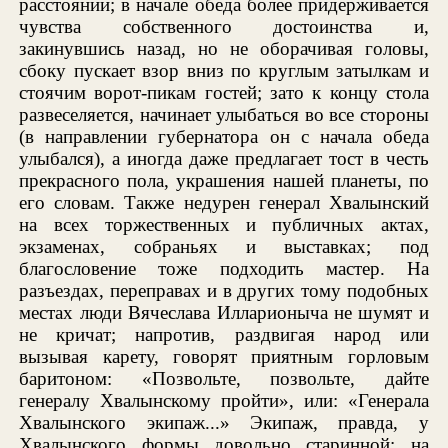
расстоянии; в начале обеда более придерживается
чувства собственного достоинства и,
закинувшись назад, но не оборачивая головы,
сбоку пускает взор вниз по круглым затылкам и
стоячим ворот-пикам гостей; зато к концу стола
развеселяется, начинает улыбаться во все стороны
(в направлении губернатора он с начала обеда
улыбался), а иногда даже предлагает тост в честь
прекрасного пола, украшения нашей планеты, по
его словам. Также недурен генерал Хвалынский
на всех торжественных и публичных актах,
экзаменах, собраньях и выставках; под
благословение тоже подходить мастер. На
разъездах, переправах и в других тому подобных
местах люди Вячеслава Илларионыча не шумят и
не кричат; напротив, раздвигая народ или
вызывая карету, говорят приятным горловым
баритоном: «Позвольте, позвольте, дайте
генералу Хвалынскому пройти», или: «Генерала
Хвалынского экипаж...» Экипаж, правда, у
Хвалынского формы довольно старинной; на