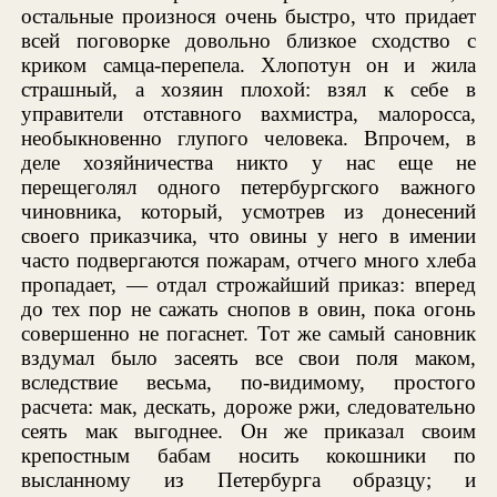
остальные произнося очень быстро, что придает
всей поговорке довольно близкое сходство с
криком самца-перепела. Хлопотун он и жила
страшный, а хозяин плохой: взял к себе в
управители отставного вахмистра, малоросса,
необыкновенно глупого человека. Впрочем, в
деле хозяйничества никто у нас еще не
перещеголял одного петербургского важного
чиновника, который, усмотрев из донесений
своего приказчика, что овины у него в имении
часто подвергаются пожарам, отчего много хлеба
пропадает, — отдал строжайший приказ: вперед
до тех пор не сажать снопов в овин, пока огонь
совершенно не погаснет. Тот же самый сановник
вздумал было засеять все свои поля маком,
вследствие весьма, по-видимому, простого
расчета: мак, дескать, дороже ржи, следовательно
сеять мак выгоднее. Он же приказал своим
крепостным бабам носить кокошники по
высланному из Петербурга образцу; и