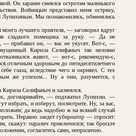
ой. Он заранее смеялся остротам маленького
льствия. Войницын представил меня остряку,
м Лупихиным. Мы познакомились, обменялись
м моего лучшего приятеля, — заговорил вдруг
тив сладкого помещика за руку. — Да не
, — прибавил он, — вас не укусят. Вот-с, —
смущенный Кирила Селифаныч так неловко
 отваливался живот, — вот-с, рекомендую-с,
ся отличным здоровьем до пятидесятилетнего
себе глаза, вследствие чего и окривел. С тех
вым же успехом... Ну а они, разумеется, с
 Кирила Селифаныч и засмеялся.
эх, договаривайте, — подхватил Лупихин. —
ут избрать, и изберут, посмотрите. Ну, за вас,
 положим; да ведь надобно ж на всякий случай
рить. Неравно заедет губернатор — спросит:
им, скажут: паралич приключился; так бросьте
положении, согласитесь сами, неприлично.