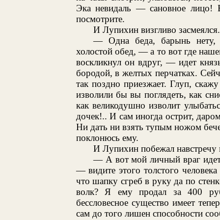
Эка невидаль — сановное лицо! В
посмотрите.
И Лупихин визгливо засмеялся.
— Одна беда, барынь нету,
холостой обед, — а то вот где наш
воскликнул он вдруг, — идет кня
бородой, в желтых перчатках. Сейча
так поздно приезжает. Глуп, скажу
изволили бы вы поглядеть, как сни
как великодушно изволит улыбать
дочек!.. И сам иногда острит, даро
Ни дать ни взять тупым ножом бече
поклонюсь ему.
И Лупихин побежал навстречу 
— А вот мой личный враг идет
— видите этого толстого человека
что шапку сгреб в руку да по стенк
волк? Я ему продал за 400 руб
бессловесное существо имеет тепе
сам до того лишен способности соо