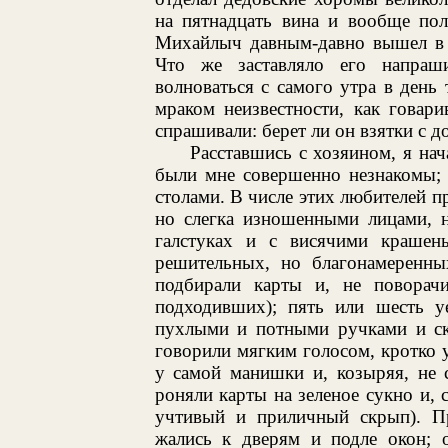
на пятнадцать вина и вообще пол
Михайлыч давным-давно вышел в о
Что же заставляло его напраш
волноваться с самого утра в день
мраком неизвестности, как говар
спрашивали: берет ли он взятки с 
Расставшись с хозяином, я нач
были мне совершенно незнакомы; 
столами. В числе этих любителей п
но слегка изношенными лицами, н
галстуках и с висячими крашен
решительных, но благонамеренны
подбирали карты и, не поворачи
подходивших); пять или шесть 
пухлыми и потными ручками и ск
говорили мягким голосом, кротко 
у самой манишки и, козыряя, не с
роняли карты на зеленое сукно и, 
учтивый и приличный скрып). Пр
жались к дверям и подле окон; 