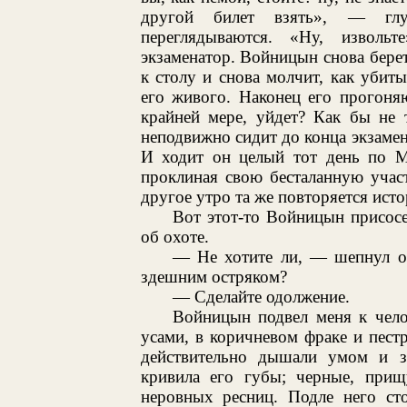
другой билет взять», — глух
переглядываются. «Ну, изволь
экзаменатор. Войницын снова берет 
к столу и снова молчит, как убит
его живого. Наконец его прогоняю
крайней мере, уйдет? Как бы не 
неподвижно сидит до конца экзамена
И ходит он целый тот день по Мо
проклиная свою бесталанную участь
другое утро та же повторяется исто
Вот этот-то Войницын присос
об охоте.
— Не хотите ли, — шепнул о
здешним остряком?
— Сделайте одолжение.
Войницын подвел меня к чело
усами, в коричневом фраке и пест
действительно дышали умом и зл
кривила его губы; черные, прищ
неровных ресниц. Подле него ст