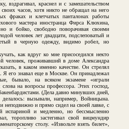
у, вздрагивал, краснел и с замешательством
 своих часов, хотя никто не обращал на него
лых фраках и клетчатых панталонах работы
ехового мастера иностранца Фирса Клюхина,
зно и бойко, свободно поворачивая своими
одой человек лет двадцати, подслеповатый и
етый в черную одежду, видимо робел, но
кучать, как вдруг ко мне присоседился некто
й человек, проживавший в доме Александра
казать, в каком именно качестве. Он стрелял
. Я его знавал еще в Москве. Он принадлежал
ые, бывало, на всяком экзамене «играли
и слова на вопросы профессора. Этих господ,
 бакенбардистами. (Дела давно минувших дней,
о делалось: вызывали, например, Войницына.
 неподвижно и прямо сидел на своей лавке, с
й испариной и медленно, но бессмысленно
ал, торопливо застегивал свой вицмундир
менаторскому столу. «Извольте взять билет»,