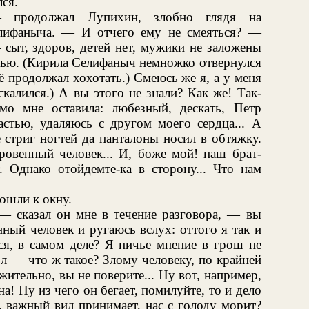
ся.
продолжал Лупихин, злобно глядя на
ифаныча. — И отчего ему не смеяться? —
 сыт, здоров, детей нет, мужики не заложены
рью. (Кирила Селифаныч немножко отвернулся
сё продолжал хохотать.) Смеюсь же я, а у меня
калился.) А вы этого не знали? Как же! Так-
мо мне оставила: любезный, дескать, Петр
астью, удаляюсь с другом моего сердца... А
е стриг ногтей да панталоны носил в обтяжку.
кровенный человек... И, боже мой! наш брат-
. Однако отойдемте-ка в сторону... Что нам
тошли к окну.
 — сказал он мне в течение разговора, — вы
нный человек и ругаюсь вслух: оттого я так и
ся, в самом деле? Я ничье мнение в грош не
ол — что ж такое? Злому человеку, по крайней
жительно, вы не поверите... Ну вот, например,
а! Ну из чего он бегает, помилуйте, то и дело
т, важный вид принимает, нас с голоду морит?