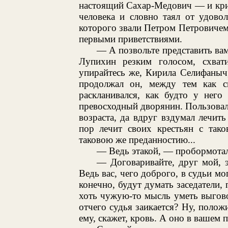
настоящий Сахар-Медович — и крив
человека и словно таял от удово
которого звали Петром Петровиче
первыми приветствиями.
— А позвольте представить ва
Лупихин резким голосом, схва
упирайтесь же, Кирила Селифаныч
продолжал он, между тем как 
раскланивался, как будто у него
превосходный дворянин. Пользовал
возраста, да вдруг вздумал лечить 
пор лечит своих крестьян с тако
таковою же преданностию...
— Ведь этакой, — пробормотал
— Договаривайте, друг мой, 
Ведь вас, чего доброго, в судьи мог
конечно, будут думать заседатели,
хоть чужую-то мысль уметь выгово
отчего судья заикается? Ну, полож
ему, скажет, кровь. А оно в вашем 