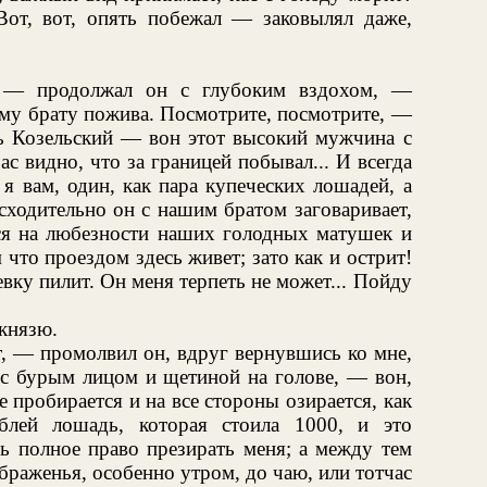
от, вот, опять побежал — заковылял даже,
 — продолжал он с глубоким вздохом, —
ему брату пожива. Посмотрите, посмотрите, —
зь Козельский — вон этот высокий мужчина с
с видно, что за границей побывал... И всегда
 я вам, один, как пара купеческих лошадей, а
сходительно он с нашим братом заговаривает,
ся на любезности наших голодных матушек и
м что проездом здесь живет; зато как и острит!
вку пилит. Он меня терпеть не может... Пойду
князю.
, — промолвил он, вдруг вернувшись ко мне,
 с бурым лицом и щетиной на голове, — вон,
е пробирается и на все стороны озирается, как
лей лошадь, которая стоила 1000, и это
рь полное право презирать меня; а между тем
браженья, особенно утром, до чаю, или тотчас