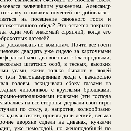
ьзовался величайшим уважением. Александр
тставку и никаких почестей не добивался...
иваться на посещение сановного гостя и
 торжественного обеда? Это остается покрыто
ивал один мой знакомый стряпчий, когда его
доброхотных дателей?
ал расхаживать по комнатам. Почти все гости
человек двадцать уже сидело за карточными
реферанса было: два военных с благородными,
есколько штатских особ, в тесных, высоких
ыми усами, какие только бывают у людей
х (эти благонамеренные люди с важностью
вая головы, вскидывали сбоку глазами на
уездных чиновников с круглыми брюшками,
ромно-неподвижными ножками (эти господа
улыбались на все стороны, держали свои игры
тучали по столу, а, напротив, волнообразно
складывая взятки, производили легкий, весьма
очие дворяне сидели на диванах, кучками
один, уже немолодой, но женоподобный по