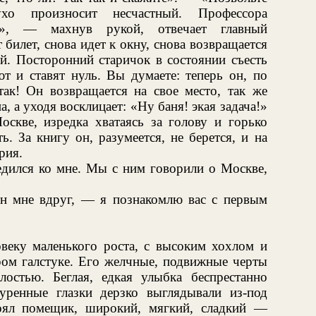
о произносит несчастный. Профессора
те», — махнув рукой, отвечает главный
билет, снова идет к окну, снова возвращается
ый. Посторонний старичок в состоянии съесть
т и ставят нуль. Вы думаете: теперь он, по
так! Он возвращается на свое место, так же
, а уходя восклицает: «Ну баня! экая задача!»
скве, изредка хватаясь за голову и горько
. За книгу он, разумеется, не берется, и на
рия.
едился ко мне. Мы с ним говорили о Москве,
н мне вдруг, — я познакомлю вас с первым
веку маленького роста, с высоким хохлом и
ром галстуке. Его желчные, подвижные черты
остью. Беглая, едкая улыбка беспрестанно
уренные глазки дерзко выглядывали из-под
оял помещик, широкий, мягкий, сладкий —