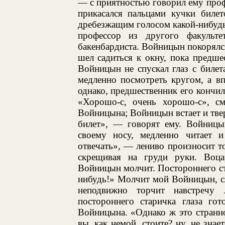
— с приятностью говорил ему проф
прикасался пальцами кучки билет
дребезжащим голосом какой-нибудь
профессор из другого факультет
бакенбардиста. Войницын покорялся
шел садиться к окну, пока предше
Войницын не спускал глаз с билет
медленно посмотреть кругом, а в
однако, предшественник его кончил
«Хорошо-с, очень хорошо-с», с
Войницына; Войницын встает и тве
билет», — говорят ему. Войницы
своему носу, медленно читает и
отвечать», — лениво произносит т
скрещивая на груди руки. Воца
Войницын молчит. Постороннего ста
нибудь!» Молчит мой Войницын, с
неподвижно торчит навстречу
постороннего старичка глаза гот
Войницына. «Однако ж это странн
вы, как немой, стоите? ну, не знае