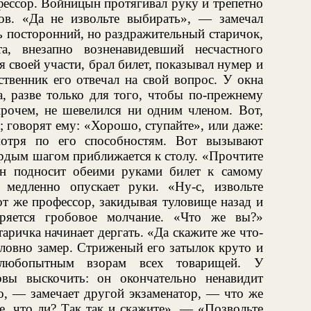
ессор. Войницын протягивал руку и трепетно
ов. «Да не извольте выбирать», — замечал
 посторонний, но раздражительный старичок,
а, внезапно возненавидевший несчастного
 своей участи, брал билет, показывал нумер и
ственник его отвечал на свой вопрос. У окна
а, разве только для того, чтобы по-прежнему
прочем, не шевелился ни одним членом. Вот,
; говорят ему: «Хорошо, ступайте», или даже:
мотря по его способностям. Вот вызывают
рдым шагом приближается к столу. «Прочтите
н подносит обеими руками билет к самому
 медленно опускает руки. «Ну-с, извольте
от же профессор, закидывая туловище назад и
ряется гробовое молчание. «Что же вы?»
ричка начинает дергать. «Да скажите же что-
ловно замер. Стриженый его затылок круто и
 любопытным взорам всех товарищей. У
овы выскочить: он окончательно ненавидит
о, — замечает другой экзаменатор, — что же
те, что ли? Так так и скажите». — «Позвольте