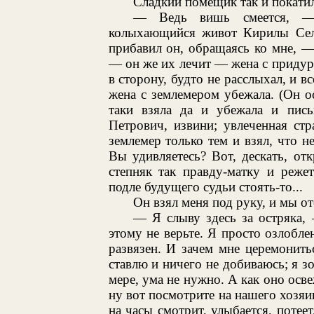
Сладкий помещик так и покатил
— Ведь вишь смеется, — 
колыхающийся живот Кирилы Сел
прибавил он, обращаясь ко мне, —
— он же их лечит — жена с приду
в сторону, будто не расслыхал, и в
жена с землемером убежала. (Он ос
таки взяла да и убежала и пись
Петрович, извини; увлеченная стр
землемер только тем и взял, что н
Вы удивляетесь? Вот, дескать, от
степняк так правду-матку и режет
подле будущего судьи стоять-то...
Он взял меня под руку, и мы о
— Я слыву здесь за остряка,
этому не верьте. Я просто озлобле
развязен. И зачем мне церемонить
ставлю и ничего не добиваюсь; я з
мере, ума не нужно. А как оно осве
ну вот посмотрите на нашего хозяин
на часы смотрит, улыбается, потее