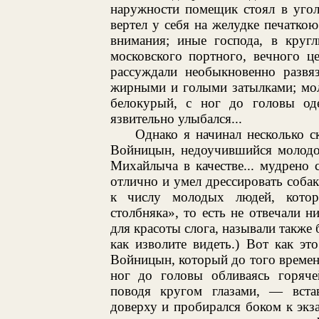
наружности помещик стоял в уголк
вертел у себя на желудке печаткою
внимания; иные господа, в круг
московского портного, вечного ц
рассуждали необыкновенно развя
жирными и голыми затылками; мол
белокурый, с ног до головы од
язвительно улыбался...
Однако я начинал несколько с
Войницын, недоучившийся молодо
Михайлыча в качестве... мудрено с
отлично и умел дрессировать собак
к числу молодых людей, котор
столбняка», то есть не отвечали н
для красоты слога, называли также
как изволите видеть.) Вот как эт
Войницын, который до того времени
ног до головы обливаясь горяче
поводя кругом глазами, — встав
доверху и пробирался боком к экза