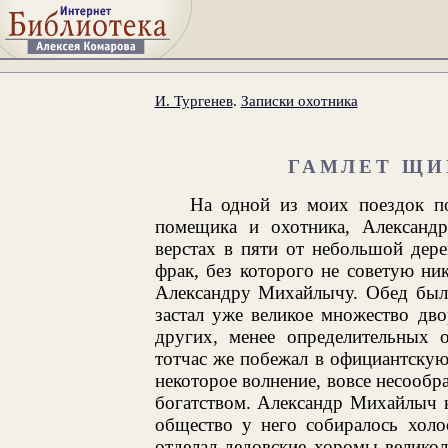
И. Тургенев
.
Записки охотника
ГАМЛЕТ ЩИ
На одной из моих поездок по
помещика и охотника, Александ
верстах в пяти от небольшой дере
фрак, без которого не советую ни
Александру Михайлычу. Обед был 
застал уже великое множество дв
других, менее определительных о
тотчас же побежал в официантскую
некоторое волнение, вовсе несообр
богатством. Александр Михайлыч 
общество у него собиралось холо
отделал дедовские хоромы велико