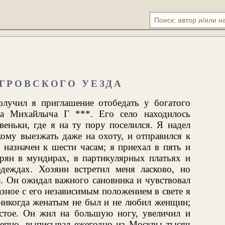
ГРОВСКОГО УЕЗДА
лучил я приглашение отобедать у богатого
ра Михайлыча Г ***. Его село находилось
веньки, где я на ту пору поселился. Я надел
кому выезжать даже на охоту, и отправился к
назначен к шести часам; я приехал в пять и
орян в мундирах, в партикулярных платьях и
деждах. Хозяин встретил меня ласково, но
. Он ожидал важного сановника и чувствовал
азное с его независимым положением в свете я
никогда женатым не был и не любил женщин;
стое. Он жил на большую ногу, увеличил и
лепно, выписывал ежегодно из Москвы тысяч