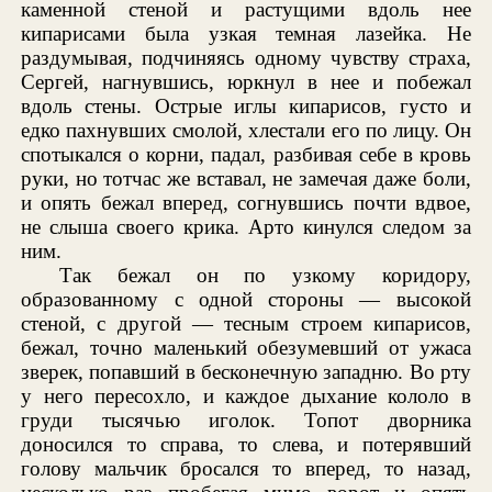
каменной стеной и растущими вдоль нее
кипарисами была узкая темная лазейка. Не
раздумывая, подчиняясь одному чувству страха,
Сергей, нагнувшись, юркнул в нее и побежал
вдоль стены. Острые иглы кипарисов, густо и
едко пахнувших смолой, хлестали его по лицу. Он
спотыкался о корни, падал, разбивая себе в кровь
руки, но тотчас же вставал, не замечая даже боли,
и опять бежал вперед, согнувшись почти вдвое,
не слыша своего крика. Арто кинулся следом за
ним.
Так бежал он по узкому коридору,
образованному с одной стороны — высокой
стеной, с другой — тесным строем кипарисов,
бежал, точно маленький обезумевший от ужаса
зверек, попавший в бесконечную западню. Во рту
у него пересохло, и каждое дыхание кололо в
груди тысячью иголок. Топот дворника
доносился то справа, то слева, и потерявший
голову мальчик бросался то вперед, то назад,