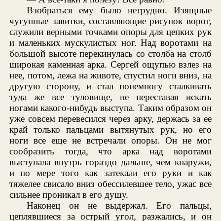
Взобраться ему было нетрудно. Изящные
чугунные завитки, составляющие рисунок ворот,
служили верными точками опоры для цепких рук
и маленьких мускулистых ног. Над воротами на
большой высоте перекинулась со столба на столб
широкая каменная арка. Сергей ощупью взлез на
нее, потом, лежа на животе, спустил ноги вниз, на
другую сторону, и стал понемногу сталкивать
туда же все туловище, не переставая искать
ногами какого-нибудь выступа. Таким образом он
уже совсем перевесился через арку, держась за ее
край только пальцами вытянутых рук, но его
ноги все еще не встречали опоры. Он не мог
сообразить тогда, что арка над воротами
выступала внутрь гораздо дальше, чем кнаружи,
и по мере того как затекали его руки и как
тяжелее свисало вниз обессилевшее тело, ужас все
сильнее проникал в его душу.
Наконец он не выдержал. Его пальцы,
цеплявшиеся за острый угол, разжались, и он