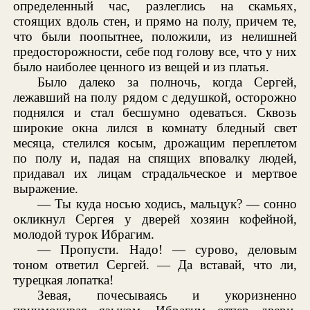
определенный час, разлеглись на скамьях,
стоящих вдоль стен, и прямо на полу, причем те,
что были поопытнее, положили, из нелишней
предосторожности, себе под голову все, что у них
было наиболее ценного из вещей и из платья.
Было далеко за полночь, когда Сергей,
лежавший на полу рядом с дедушкой, осторожно
поднялся и стал бесшумно одеваться. Сквозь
широкие окна лился в комнату бледный свет
месяца, стелился косым, дрожащим переплетом
по полу и, падая на спящих вповалку людей,
придавал их лицам страдальческое и мертвое
выражение.
— Ты куда носью ходись, мальцук? — сонно
окликнул Сергея у дверей хозяин кофейной,
молодой турок Ибрагим.
— Пропусти. Надо! — сурово, деловым
тоном ответил Сергей. — Да вставай, что ли,
турецкая лопатка!
Зевая, почесываясь и укоризненно