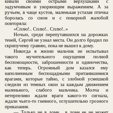
кивали своими острыми верхушками с
задумчивым и укоряющим выражением. А за
ручьем, в чаще кустов, маленькая усталая птичка
боролась со сном и с покорной жалобой
повторяла:
«Сплю!.. Сплю!.. Сплю!..»
Ночью, среди перепутавшихся на дорожках
теней, Сергей не узнал места. Он долго бродил по
скрипучему гравию, пока не вышел к дому.
Никогда в жизни мальчик не испытывал
такого мучительного ощущения полной
беспомощности, заброшенности и одиночества,
как теперь. Огромный дом казался ему
наполненным беспощадными притаившимися
врагами, которые тайно, с злобной усмешкой
следили из темных окон за каждым движением
маленького, слабого мальчика. Молча и
нетерпеливо ждали враги какого-то сигнала,
ждали чьего-то гневного, оглушительно грозного
приказания.
— Только не в доме... в доме ее не может