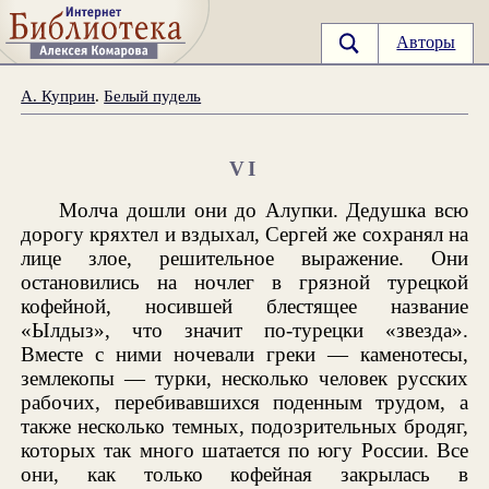
Авторы
А. Куприн
.
Белый пудель
VI
Молча дошли они до Алупки. Дедушка всю
дорогу кряхтел и вздыхал, Сергей же сохранял на
лице злое, решительное выражение. Они
остановились на ночлег в грязной турецкой
кофейной, носившей блестящее название
«Ылдыз», что значит по-турецки «звезда».
Вместе с ними ночевали греки — каменотесы,
землекопы — турки, несколько человек русских
рабочих, перебивавшихся поденным трудом, а
также несколько темных, подозрительных бродяг,
которых так много шатается по югу России. Все
они, как только кофейная закрылась в