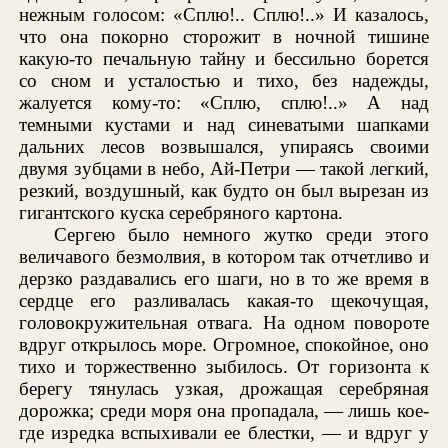
нежным голосом: «Сплю!.. Сплю!..» И казалось,
что она покорно сторожит в ночной тишине
какую-то печальную тайну и бессильно борется
со сном и усталостью и тихо, без надежды,
жалуется кому-то: «Сплю, сплю!..» А над
темными кустами и над синеватыми шапками
дальних лесов возвышался, упираясь своими
двумя зубцами в небо, Ай-Петри — такой легкий,
резкий, воздушный, как будто он был вырезан из
гигантского куска серебряного картона.
Сергею было немного жутко среди этого
величавого безмолвия, в котором так отчетливо и
дерзко раздавались его шаги, но в то же время в
сердце его разливалась какая-то щекочущая,
головокружительная отвага. На одном повороте
вдруг открылось море. Огромное, спокойное, оно
тихо и торжественно зыбилось. От горизонта к
берегу тянулась узкая, дрожащая серебряная
дорожка; среди моря она пропадала, — лишь кое-
где изредка вспыхивали ее блестки, — и вдруг у