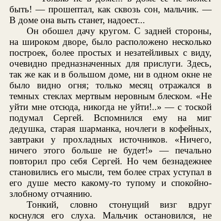
быть! — прошептал, как сквозь сон, мальчик. —
В доме она выть станет, надоест...
Он обошел дачу кругом. С задней стороны,
на широком дворе, было расположено несколько
построек, более простых и незатейливых с виду,
очевидно предназначенных для прислуги. Здесь,
так же как и в большом доме, ни в одном окне не
было видно огня; только месяц отражался в
темных стеклах мертвым неровным блеском. «Не
уйти мне отсюда, никогда не уйти!..» — с тоской
подумал Сергей. Вспомнился ему на миг
дедушка, старая шарманка, ночлеги в кофейных,
завтраки у прохладных источников. «Ничего,
ничего этого больше не будет!» — печально
повторил про себя Сергей. Но чем безнадежнее
становились его мысли, тем более страх уступал в
его душе место какому-то тупому и спокойно-
злобному отчаянию.
Тонкий, словно стонущий визг вдруг
коснулся его слуха. Мальчик остановился, не