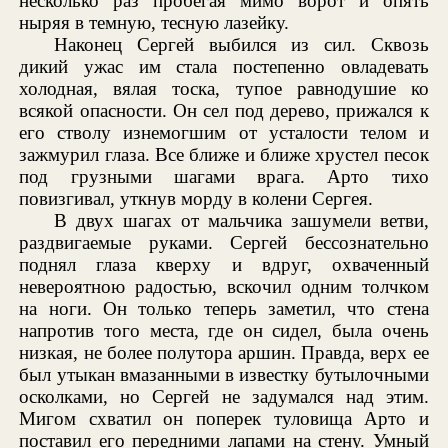
несколько раз пробегая мимо ворот и опять
ныряя в темную, тесную лазейку.
Наконец Сергей выбился из сил. Сквозь
дикий ужас им стала постепенно овладевать
холодная, вялая тоска, тупое равнодушие ко
всякой опасности. Он сел под дерево, прижался к
его стволу изнемогшим от усталости телом и
зажмурил глаза. Все ближе и ближе хрустел песок
под грузными шагами врага. Арто тихо
повизгивал, уткнув морду в колени Сергея.
В двух шагах от мальчика зашумели ветви,
раздвигаемые руками. Сергей бессознательно
поднял глаза кверху и вдруг, охваченный
невероятною радостью, вскочил одним толчком
на ноги. Он только теперь заметил, что стена
напротив того места, где он сидел, была очень
низкая, не более полутора аршин. Правда, верх ее
был утыкан вмазанными в известку бутылочными
осколками, но Сергей не задумался над этим.
Мигом схватил он поперек туловища Арто и
поставил его передними лапами на стену. Умный