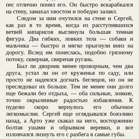
пес отлично понял его. Он быстро вскарабкался
на стену, замахал хвостом и победно залаял.
Следом за ним очутился на стене и Сергей,
как раз в то время, когда из расступившихся
ветвей кипарисов выглянула большая темная
фигура. Два гибких, ловких тела — собаки и
мальчика — быстро и мягко прыгнули вниз на
дорогу. Вслед им понеслась, подобно грязному
потоку, скверная, свирепая ругань.
Был ли дворник менее проворным, чем два
друга, устал ли он от круженья по саду, или
просто не надеялся догнать беглецов, но он не
преследовал их больше. Тем не менее они долго
еще бежали без отдыха, — оба сильные, ловкие,
точно окрыленные радостью избавления. К
пуделю скоро вернулось его обычное
легкомыслие. Сергей еще оглядывался боязливо
назад, а Арто уже скакал на него, восторженно
болтая ушами и обрывком веревки, и все
изловчался лизнуть его с разбега в самые губы.