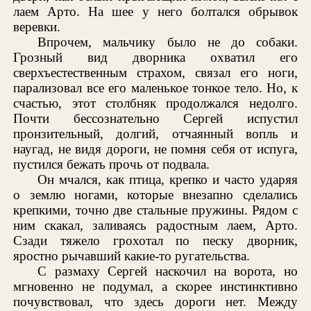
лаем Арто. На шее у него болтался обрывок
веревки.
Впрочем, мальчику было не до собаки.
Грозный вид дворника охватил его
сверхъестественным страхом, связал его ноги,
парализовал все его маленькое тонкое тело. Но, к
счастью, этот столбняк продолжался недолго.
Почти бессознательно Сергей испустил
пронзительный, долгий, отчаянный вопль и
наугад, не видя дороги, не помня себя от испуга,
пустился бежать прочь от подвала.
Он мчался, как птица, крепко и часто ударяя
о землю ногами, которые внезапно сделались
крепкими, точно две стальные пружины. Рядом с
ним скакал, заливаясь радостным лаем, Арто.
Сзади тяжело грохотал по песку дворник,
яростно рычавший какие-то ругательства.
С размаху Сергей наскочил на ворота, но
мгновенно не подумал, а скорее инстинктивно
почувствовал, что здесь дороги нет. Между