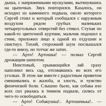
дыша, с напряженными мускулами, вытянувшись
на цыпочках. Звук повторился. Казалось, он
исходил из каменного подвала, около которого
Сергей стоял и который сообщался с наружным
воздухом рядом грубых маленьких
четыреугольных отверстий без стекол. Ступая по
какой-то цветочной куртине, мальчик подошел к
стене, приложил лицо к одной из отдушин и
свистнул. Тихий, сторожкий шум послышался
где-то внизу, но тотчас же затих.
— Арто! Артошка! — позвал Сергей
дрожащим шепотом.
Неистовый, срывающийся лай сразу
наполнил весь сад, отозвавшись во всех его
уголках. В этом лае вместе с радостным приветом
смешивались и жалоба, и злость, и чувство
физической боли. Слышно было, как собака изо
всех сил рвалась в темном подвале, силясь от
чего-то освободиться.
— Арто! Собакушка!.. Артошенька!.. —