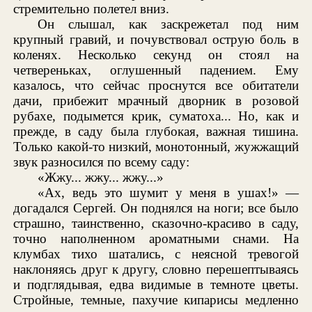
стремительно полетел вниз.
Он слышал, как заскрежетал под ним
крупный гравий, и почувствовал острую боль в
коленях. Несколько секунд он стоял на
четвереньках, оглушенный падением. Ему
казалось, что сейчас проснутся все обитатели
дачи, прибежит мрачный дворник в розовой
рубахе, подымется крик, суматоха... Но, как и
прежде, в саду была глубокая, важная тишина.
Только какой-то низкий, монотонный, жужжащий
звук разносился по всему саду:
«Жжу... жжу... жжу...»
«Ах, ведь это шумит у меня в ушах!» —
догадался Сергей. Он поднялся на ноги; все было
страшно, таинственно, сказочно-красиво в саду,
точно наполненном ароматными снами. На
клумбах тихо шатались, с неясной тревогой
наклоняясь друг к другу, словно перешептываясь
и подглядывая, едва видимые в темноте цветы.
Стройные, темные, пахучие кипарисы медленно