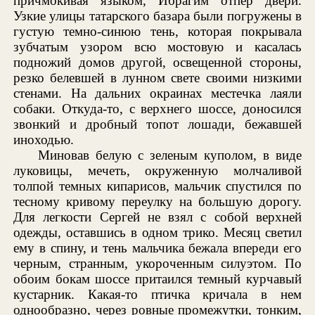
причмокивая языком, Ибрагим отпер двери.
Узкие улицы татарского базара были погружены в
густую темно-синюю тень, которая покрывала
зубчатым узором всю мостовую и касалась
подножий домов другой, освещенной стороны,
резко белевшей в лунном свете своими низкими
стенами. На дальних окраинах местечка лаяли
собаки. Откуда-то, с верхнего шоссе, доносился
звонкий и дробный топот лошади, бежавшей
иноходью.
Миновав белую с зеленым куполом, в виде
луковицы, мечеть, окруженную молчаливой
толпой темных кипарисов, мальчик спустился по
тесному кривому переулку на большую дорогу.
Для легкости Сергей не взял с собой верхней
одежды, оставшись в одном трико. Месяц светил
ему в спину, и тень мальчика бежала впереди его
черным, странным, укороченным силуэтом. По
обоим бокам шоссе притаился темный курчавый
кустарник. Какая-то птичка кричала в нем
однообразно, через ровные промежутки, тонким,