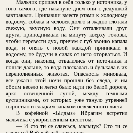
Мальчик пришел в себя только у источника, у
того самого, где накануне днем они с дедушкой
завтракали. Припавши вместе ртами к холодному
водоему, собака и человек долго и жадно глотали
свежую, вкусную воду. Они отталкивали друг
друга, приподнимали на минуту кверху головы,
чтобы перевести дух, причем с губ звонко капала
вода, и опять с новой жаждой приникали к
водоему, не будучи в силах от него оторваться. И
когда они, наконец, отвалились от источника и
пошли дальше, то вода плескалась и булькала в их
переполненных животах. Опасность миновала,
все ужасы этой ночи прошли без следа, и им
обоим весело и легко было идти по белой дороге,
ярко освещенной луной, между темными
кустарниками, от которых уже тянуло утренней
сыростью и сладким запахом освеженного листа.
В кофейной «Ылдыз» Ибрагим встретил
мальчика с укоризненным шепотом:
— И сто ти се сляесься, мальцук? Сто ти се
сляесься? Вай-вай-вай, нехоросо...