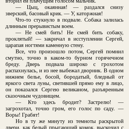
вторил ей плачущим голосом мальчик.
— Цыц, окаянная! — раздался снизу
зверский, басовый крик. — У, каторжная!
Что-то стукнуло в подвале. Собака залилась
длинным прерывистым воем.
— Не смей бить! Не смей бить собаку,
проклятый! — закричал в исступлении Сергей,
царапая ногтями каменную стену.
Все, что произошло потом, Сергей помнил
смутно, точно в каком-то бурном горячечном
бреду. Дверь подвала широко с грохотом
распахнулась, и из нее выбежал дворник. В одном
нижнем белье, босой, бородатый, бледный от
яркого света луны, светившей прямо ему в лицо,
он показался Сергею великаном, разъяренным
сказочным чудовищем.
— Кто здесь бродит? Застрелю! —
загрохотал, точно гром, его голос по саду. —
Воры! Грабят!
Но в ту же минуту из темноты раскрытой
двери, как белый прыгающий комок, выскочил с