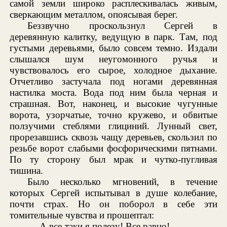
самой земли широко расплескивалась живым,
сверкающим металлом, опоясывая берег.
Беззвучно проскользнул Сергей в
деревянную калитку, ведущую в парк. Там, под
густыми деревьями, было совсем темно. Издали
слышался шум неугомонного ручья и
чувствовалось его сырое, холодное дыхание.
Отчетливо застучала под ногами деревянная
настилка моста. Вода под ним была черная и
страшная. Вот, наконец, и высокие чугунные
ворота, узорчатые, точно кружево, и обвитые
ползучими стеблями глициний. Лунный свет,
прорезавшись сквозь чащу деревьев, скользил по
резьбе ворот слабыми фосфорическими пятнами.
По ту сторону был мрак и чутко-пугливая
тишина.
Было несколько мгновений, в течение
которых Сергей испытывал в душе колебание,
почти страх. Но он поборол в себе эти
томительные чувства и прошептал:
— А все-таки я полезу! Все равно!