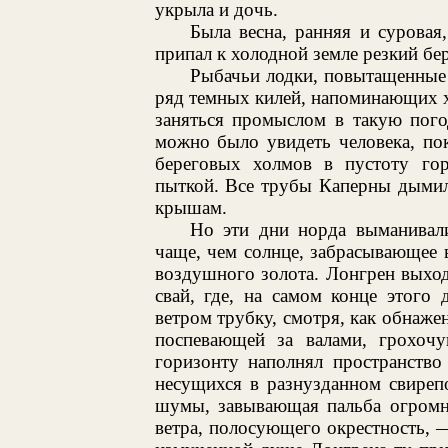
укрыла и дочь.
Была весна, ранняя и суровая
припал к холодной земле резкий бе
Рыбачьи лодки, повытащенные 
ряд темных килей, напоминающих 
заняться промыслом в такую пого
можно было увидеть человека, по
береговых холмов в пустоту гор
пыткой. Все трубы Каперны дымил
крышам.
Но эти дни норда выманивали
чаще, чем солнце, забрасывающее
воздушного золота. Лонгрен выхо
свай, где, на самом конце этого
ветром трубку, смотря, как обнаже
поспевающей за валами, грохоч
горизонту наполнял пространство
несущихся в разнузданном свиреп
шумы, завывающая пальба огромны
ветра, полосующего окрестность, 