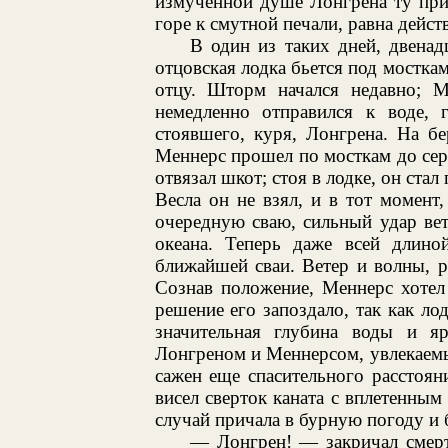
измученной душе Лонгрена ту прит
горе к смутной печали, равна дейст
В один из таких дней, двенад
отцовская лодка бьется под мосткам
отцу. Шторм начался недавно; М
немедленно отправился к воде, 
стоявшего, куря, Лонгрена. На бе
Меннерс прошел по мосткам до се
отвязал шкот; стоя в лодке, он стал
Весла он не взял, и в тот момент,
очередную сваю, сильный удар ве
океана. Теперь даже всей длин
ближайшей сваи. Ветер и волны, р
Сознав положение, Меннерс хотел 
решение его запоздало, так как лод
значительная глубина воды и я
Лонгреном и Меннерсом, увлекаем
сажен еще спасительного расстоян
висел сверток каната с вплетенным 
случай причала в бурную погоду и 
— Лонгрен! — закричал смер