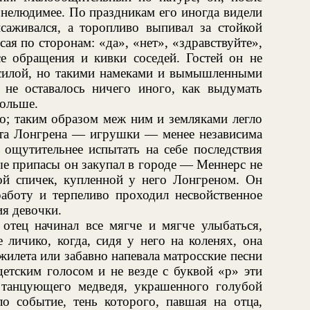
 нелюдимее. По праздникам его иногда видели
исаживался, а торопливо выпивал за стойкой
сая по сторонам: «да», «нет», «здравствуйте»,
 обращения и кивки соседей. Гостей он не
 силой, но такими намеками и вымышленными
ю не оставалось ничего иного, как выдумать
ольше.
о; таким образом меж ним и земляками легло
ота Лонгрена — игрушки — менее независима
 ощутительнее испытать на себе последствия
ые припасы он закупал в городе — Меннерс не
ой спичек, купленной у него Лонгреном. Он
боту и терпеливо проходил несвойственное
я девочки.
 отец начинал все мягче и мягче улыбаться,
 личико, когда, сидя у него на коленях, она
жилета или забавно напевала матросские песни
етским голосом и не везде с буквой «р» эти
 танцующего медведя, украшенного голубой
о событие, тень которого, павшая на отца,