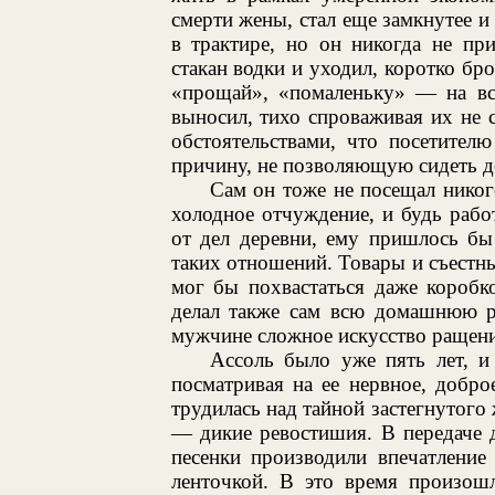
смерти жены, стал еще замкнутее и
в трактире, но он никогда не пр
стакан водки и уходил, коротко бро
«прощай», «помаленьку» — на все
выносил, тихо спроваживая их не
обстоятельствами, что посетител
причину, не позволяющую сидеть д
Сам он тоже не посещал никог
холодное отчуждение, и будь раб
от дел деревни, ему пришлось бы
таких отношений. Товары и съестн
мог бы похвастаться даже коробк
делал также сам всю домашнюю ра
мужчине сложное искусство ращени
Ассоль было уже пять лет, и
посматривая на ее нервное, доброе
трудилась над тайной застегнутого 
— дикие ревостишия. В передаче д
песенки производили впечатление
ленточкой. В это время произошл