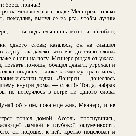
т; брось причал!
тря на метавшегося в лодке Меннерса, только
он, помедлив, вынул ее из рта, чтобы лучше
рс, — ты ведь слышишь меня, я погибаю,
ни одного слова; казалось, он не слышал
о лодку так далеко, что еле долетали слова-
даже с ноги на ногу. Меннерс рыдал от ужаса,
м, позвать помощь, обещал деньги, угрожал и
только подошел ближе к самому краю мола,
етания и скачки лодки. «Лонгрен, — донеслось
ящему внутри дома, — спаси!» Тогда, набрав
бы не потерялось в ветре ни одного слова,
Думай об этом, пока еще жив, Меннерс, и не
нгрен пошел домой. Ассоль, проснувшись,
гасающей лампой в глубокой задумчивости.
его, он подошел к ней, крепко поцеловал и