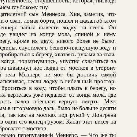
упленность, оглушенность, которая, низводя
вием глубокому сну.
цатилетний сын Меннерса, Хин, заметив, что
и о сваи, ломая борта, пошел и сказал об этом
еннерс забыл вывести лодку на песок. Он
где увидел на конце мола, спиной к нему
регу, кроме их двух, никого более не было.
редины, спустился в бешено-плещущую воду и
 пробираться к берегу, хватаясь руками за сваи.
 когда, пошатнувшись, упустил схватиться за
тра швырнул нос лодки от мостков в сторону
ой тела Меннерс не мог бы достичь самой
аскачивая, несли лодку в гибельный простор.
броситься в воду, чтобы плыть к берегу, но
ка вертелась уже недалеко от конца мола, где
рость валов обещали верную смерть. Меж
ым в штормовую даль, было не больше десяти
ия, так как на мостках под рукой у Лонгрена
в один его конец грузом. Канат этот висел на
бросался с мостков.
тельно перепуганный Меннерс. — Что же ты