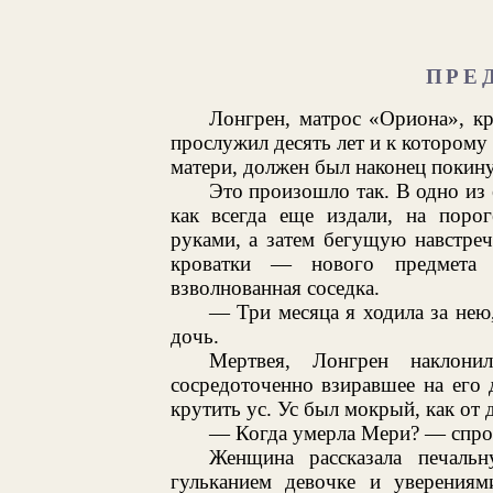
ПРЕ
Лонгрен, матрос «Ориона», кр
прослужил десять лет и к которому
матери, должен был наконец покину
Это произошло так. В одно из 
как всегда еще издали, на пор
руками, а затем бегущую навстреч
кроватки — нового предмета
взволнованная соседка.
— Три месяца я ходила за нею
дочь.
Мертвея, Лонгрен наклони
сосредоточенно взиравшее на его 
крутить ус. Ус был мокрый, как от 
— Когда умерла Мери? — спро
Женщина рассказала печаль
гульканием девочке и уверения