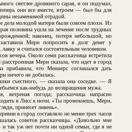
много светлее дровяного сарая, и он подумал,
теперь они все вместе, втроем — был бы для
ины незаменимой отрадой.
е дела молодой матери были совсем плохи. Из
брая половина ушла на лечение после трудных
орожденной; наконец, потеря небольшой, но
заставила Мери попросить в долг денег у
 лавку и считался состоятельным человеком.
ов вечера. Около семи рассказчица встретила
и расстроенная Мери сказала, что идет в город
а прибавила, что Меннерс соглашался дать
ери ничего не добилась.
шки съестного, — сказала она соседке. — Я
ребьемся как-нибудь до возвращения мужа.
, ветреная погода; рассказчица напрасно
одить в Лисс к ночи. «Ты промокнешь, Мери,
гляди, принесет ливень».
ревни в город составляло не менее трех часов
шалась советов рассказчицы. «Довольно мне
 и так уж нет почти ни одной семьи, где я не