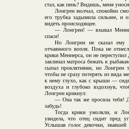
стал, как пень? Видишь, меня уноси
Лонгрен молчал, спокойно смо
его трубка задымила сильнее, и 
видеть происходящее.
— Лонгрен! — взывал Менне
спаси!
Но Лонгрен не сказал ему 
отчаянного вопля. Пока не отнесл
крики Меннерса, он не переступил 
заклинал матроса бежать к рыбака
сыпал проклятиями, но Лонгрен 
чтобы не сразу потерять из вида м
к нему глухо, как с крыши — сид
воздуха и глубоко вздохнув, что
Лонгрен крикнул:
— Она так же просила тебя! 
забудь!
Тогда крики умолкли, и Ло
увидела, что отец сидит пред у
Услышав голос девочки, звавшей 