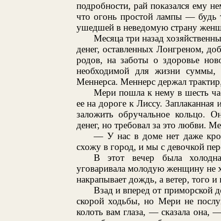
подробности, рай показался ему не
что огонь простой лампы — будь 
ушедшей в неведомую страну женщ
Месяца три назад хозяйственны
денег, оставленных Лонгреном, до
родов, на заботы о здоровье нов
необходимой для жизни суммы, 
Меннерса. Меннерс держал трактир,
Мери пошла к нему в шесть час
ее на дороге к Лиссу. Заплаканная 
заложить обручальное кольцо. Он
денег, но требовал за это любви. М
— У нас в доме нет даже кро
схожу в город, и мы с девочкой пе
В этот вечер была холодная
уговаривала молодую женщину не х
накрапывает дождь, а ветер, того и 
Взад и вперед от приморской де
скорой ходьбы, но Мери не послу
колоть вам глаза, — сказала она, —