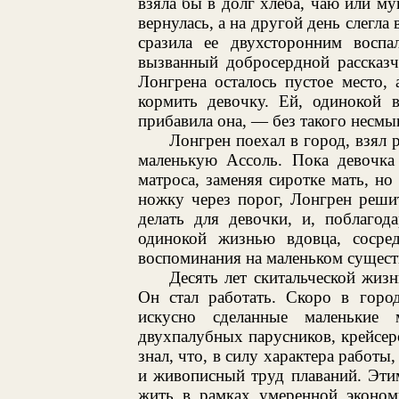
взяла бы в долг хлеба, чаю или му
вернулась, а на другой день слегла
сразила ее двухсторонним воспал
вызванный добросердной рассказч
Лонгрена осталось пустое место, 
кормить девочку. Ей, одинокой 
прибавила она, — без такого несм
Лонгрен поехал в город, взял р
маленькую Ассоль. Пока девочка 
матроса, заменяя сиротке мать, но
ножку через порог, Лонгрен решит
делать для девочки, и, поблагод
одинокой жизнью вдовца, сосре
воспоминания на маленьком сущест
Десять лет скитальческой жизн
Он стал работать. Скоро в горо
искусно сделанные маленькие 
двухпалубных парусников, крейсер
знал, что, в силу характера работы
и живописный труд плаваний. Эти
жить в рамках умеренной эконом