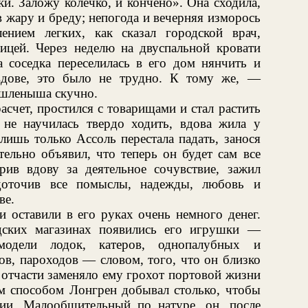
ки. Заложу колечко, и кончено». Она сходила,
 в жару и бреду; непогода и вечерняя изморось
ением легких, как сказал городской врач,
ицей. Через неделю на двуспальной кровати
а соседка переселилась в его дом нянчить и
вдове, это было не трудно. К тому же, —
ышленыша скучно.
асчет, простился с товарищами и стал растить
не научилась твердо ходить, вдова жила у
 лишь только Ассоль перестала падать, занося
ельно объявил, что теперь он будет сам все
арив вдову за деятельное сочувствие, зажил
доточив все помыслы, надежды, любовь и
ве.
и оставили в его руках очень немного денег.
дских магазинах появились его игрушки —
модели лодок, катеров, однопалубных и
ов, пароходов — словом, того, что он близко
, отчасти заменяло ему грохот портовой жизни
м способом Лонгрен добывал столько, чтобы
ии. Малообщительный по натуре, он, после