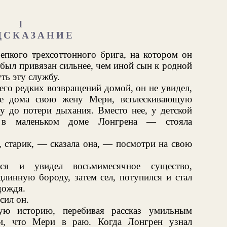
I
ДСКАЗАНИЕ
епкого трехсоттонного брига, на котором он
 был привязан сильнее, чем иной сын к родной
ть эту службу.
его редких возвращений домой, он не увидел,
оге дома свою жену Мери, всплескивающую
у до потери дыхания. Вместо нее, у детской
 в маленьком доме Лонгрена — стояла
, старик, — сказала она, — посмотри на свою
лся и увидел восьмимесячное существо,
длинную бороду, затем сел, потупился и стал
дождя.
сил он.
ную историю, перебивая рассказ умильным
ми, что Мери в раю. Когда Лонгрен узнал