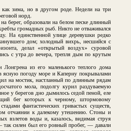
, как зима, но в другом роде. Недели на три
реговой норд.
на берег, образовали на белом песке длинный
хребты громадных рыб. Никто не отваживался
ду. На единственной улице деревушки редко
кинувшего дом; холодный вихрь, несшийся с
изонта, делал «открытый воздух» суровой
ись с утра до вечера, трепля дым по крутым
 Лонгрена из его маленького теплого дома
 в ясную погоду море и Каперну покрывалами
дил на мостик, настланный по длинным рядам
 досчатого мола, подолгу курил раздуваемую
нное у берегов дно дымилось седой пеной, еле
ущий бег которых к черному, штормовому
 стадами фантастических гривастых существ,
ом отчаянии к далекому утешению. Стоны и
х взлетов воды и, казалось, видимая струя
— так силен был его ровный пробег, — давали