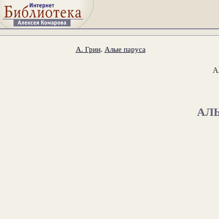
А. Грин
.
Алые паруса
А
АЛ