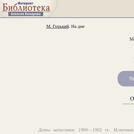
М. Горький
. На дне
М
Ч
О
Даты написания:
1900—1902 гг..
Источник