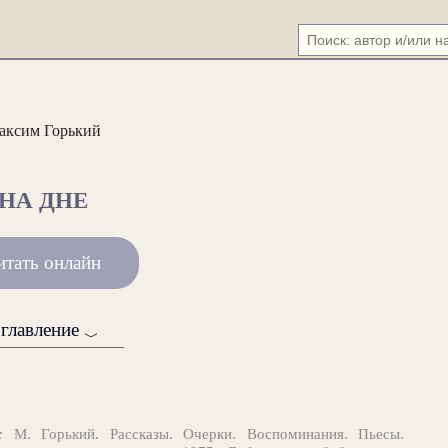
аксим Горький
НА ДНЕ
итать онлайн
главление
﹀
:
М. Горький. Рассказы. Очерки. Воспоминания. Пьесы.