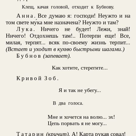
Клещ, качая головой, отходит к Бубнову.
Анна
. Все думаю я: господи! Неужто и на
том свете му́ка мне назначена? Неужто и там?
Лука
. Ничего не будет! Лежи, знай!
Ничего! Отдохнешь там!.. Потерпи еще! Все,
милая, терпят... всяк по-своему жизнь терпит...
(Встает и уходит в кухню быстрыми шагами.)
Бубнов
(запевает).
Как хотите, стерегите...
Кривой Зоб
.
Я и так не убегу...
В два голоса.
Мне и хочется на волю... эх!
Цепь порвать я не могу...
Татарин
(кричит).
А! Карта рукав совал!