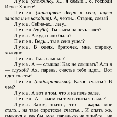
Лука
(спокойно).
Я... я самый... о, господи
Исусе Христе!
Пепел
(затворяет дверь в сени, ищет
запора и не находит).
А, черти... Старик, слезай!
Лука
. Сейча-ас... лезу...
Пепел
(грубо).
Ты зачем на печь залез?
Лука
. А куда надо было?
Пепел
. Ведь... ты в сени ушел?
Лука
. В сенях, браточек, мне, старику,
холодно...
Пепел
. Ты... слышал?
Лука
. А — слышал! Как не слышать? Али я
— глухой? Ах, парень, счастье тебе идет... Вот
идет счастье!
Пепел
(подозрительно).
Какое счастье? В
чем?
Лука
. А вот в том, что я на печь залез.
Пепел
. А... зачем ты там возиться начал?
Лука
. Затем, значит, что — жарко мне
стало... на твое сиротское счастье... И опять же,
смекнул я, как бы, мол, парень-то не ошибся... не