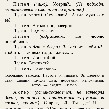
Пепел
(тихо).
Умерла?..
(Не подходя,
вытягивается и смотрит на кровать.)
Лука
(тихо).
Отмаялась!.. А где мужик-то
ее?
Пепел
. В трактире, наверно...
Лука
. Надо сказать...
Пепел
(вздрагивая).
Не люблю
покойников...
Лука
(идет к двери).
За что их любить?..
Любить — живых надо... живых...
Пепел
. И я с тобой...
Лука
. Боишься?
Пепел
. Не люблю...
Торопливо выходят. Пустота и тишина. За дверью в
сени слышен глухой шум, неровный, непонятный.
Потом — входит
Актер
.
Актер
(останавливается, не затворяя
двери, на пороге и, придерживаясь руками за
косяки, кричит).
Старик, эй! Ты где? Я —
вспомнил... слушай.
(Шатаясь, делает два шага