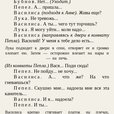
Бубнов
. Нет...
(Уходит.)
Пепел
. А... пришла...
Василиса
(подходя к Анне).
Жива еще?
Лука
. Не тревожь...
Василиса
. А ты... чего тут торчишь?
Лука
. Я могу уйти... коли надо...
Василиса
(направляясь к двери в комнату
Пепла).
Василий! У меня к тебе дело есть...
Лука подходит к двери в сени, отворяет ее и громко
хлопает ею. Затем — осторожно влезает на нары и
— на печь.
(Из комнаты Пепла.)
Вася... Поди сюда!
Пепел
. Не пойду... не хочу...
Василиса
. А... что же? На что
гневаешься?
Пепел
. Скушно мне... надоела мне вся эта
канитель...
Василиса
. И я... надоела?
Пепел
. И ты...
Василиса крепко стягивает платок на плечах,