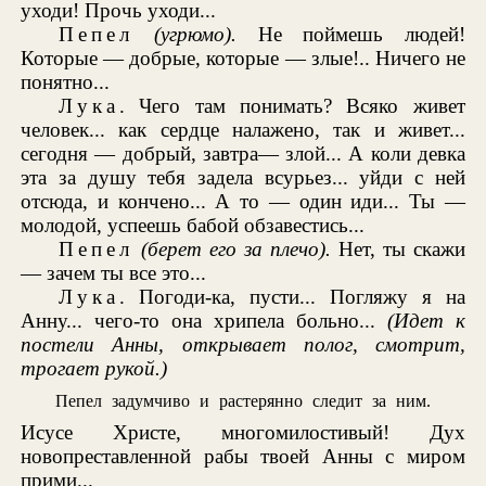
уходи! Прочь уходи...
Пепел
(угрюмо).
Не поймешь людей!
Которые — добрые, которые — злые!.. Ничего не
понятно...
Лука
. Чего там понимать? Всяко живет
человек... как сердце налажено, так и живет...
сегодня — добрый, завтра— злой... А коли девка
эта за душу тебя задела всурьез... уйди с ней
отсюда, и кончено... А то — один иди... Ты —
молодой, успеешь бабой обзавестись...
Пепел
(берет его за плечо).
Нет, ты скажи
— зачем ты все это...
Лука
. Погоди-ка, пусти... Погляжу я на
Анну... чего-то она хрипела больно...
(Идет к
постели Анны, открывает полог, смотрит,
трогает рукой.)
Пепел задумчиво и растерянно следит за ним.
Исусе Христе, многомилостивый! Дух
новопреставленной рабы твоей Анны с миром
прими...