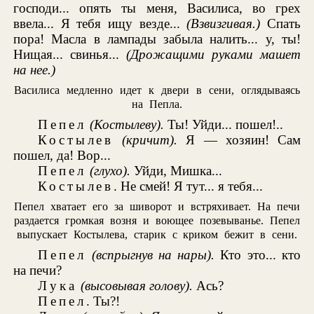
господи... опять ты меня, Василиса, во грех
ввела... Я тебя ищу везде...
(Взвизгивая.)
Спать
пора! Масла в лампады забыла налить... у, ты!
Нищая... свинья...
(Дрожащими руками машет
на нее.)
Василиса медленно идет к двери в сени, оглядываясь
на Пепла.
Пепел
(Костылеву).
Ты! Уйди... пошел!..
Костылев
(кричит).
Я — хозяин! Сам
пошел, да! Вор...
Пепел
(глухо).
Уйди, Мишка...
Костылев
. Не смей! Я тут... я тебя...
Пепел хватает его за шиворот и встряхивает. На печи
раздается громкая возня и воющее позевыванье. Пепел
выпускает Костылева, старик с криком бежит в сени.
Пепел
(вспрыгнув на нары).
Кто это... кто
на печи?
Лука
(высовывая голову).
Ась?
Пепел
. Ты?!