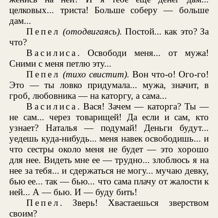
целковых... триста! Больше соберу — больше
дам...
Пепел
(отодвигаясь).
Постой... как это? За
что?
Василиса
. Освободи меня... от мужа!
Сними с меня петлю эту...
Пепел
(тихо свистит).
Вон что-о! Ого-го!
Это — ты ловко придумала... мужа, значит, в
гроб, любовника — на каторгу, а сама...
Василиса
. Вася! Зачем — каторга? Ты —
не сам... через товарищей! Да если и сам, кто
узнает? Наталья — подумай! Деньги будут...
уедешь куда-нибудь... меня навек освободишь... и
что сестры около меня не будет — это хорошо
для нее. Видеть мне ее — трудно... злоблюсь я на
нее за тебя... и сдержаться не могу... мучаю девку,
бью ее... так — бью... что сама плачу от жалости к
ней... А — бью. И — буду бить!
Пепел
. Зверь! Хвастаешься зверством
своим?