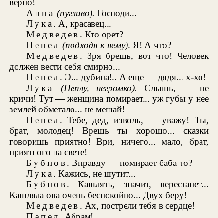
верно!
Анна
(пугливо).
Господи...
Лука
. А, красавец...
Медведев
. Кто орет?
Пепел
(подходя к нему)
. Я! А что?
Медведев
. Зря брешь, вот что! Человек
должен вести себя смирно...
Пепел
. Э... дубина!.. А еще — дядя... х-хо!
Лука
(Пеплу, негромко).
Слышь, — не
кричи! Тут — женщина помирает... уж губы у нее
землей обметало... не мешай!
Пепел
. Тебе, дед, изволь, — уважу! Ты,
брат, молодец! Врешь ты хорошо... сказки
говоришь приятно! Ври, ничего... мало, брат,
приятного на свете!
Бубнов
. Вправду — помирает баба-то?
Лука
. Кажись, не шутит...
Бубнов
. Кашлять, значит, перестанет...
Кашляла она очень беспокойно... Двух беру!
Медведев
. Ах, пострели тебя в сердце!
Пепел
. Абрам!