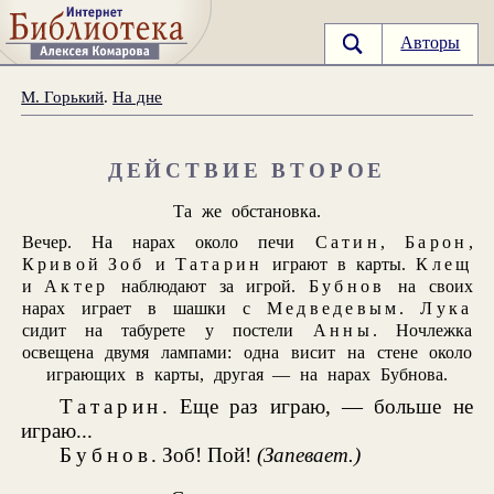
Авторы
М. Горький
.
На дне
ДЕЙСТВИЕ ВТОРОЕ
Та же обстановка.
Вечер. На нарах около печи
Сатин
,
Барон
,
Кривой Зоб
и
Татарин
играют в карты.
Клещ
и
Актер
наблюдают за игрой.
Бубнов
на своих
нарах играет в шашки с
Медведевым
.
Лука
сидит на табурете у постели
Анны
. Ночлежка
освещена двумя лампами: одна висит на стене около
играющих в карты, другая — на нарах Бубнова.
Татарин
. Еще раз играю, — больше не
играю...
Бубнов
. Зоб! Пой!
(Запевает.)