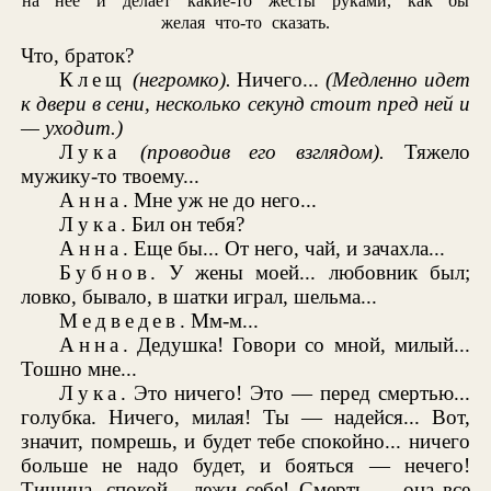
на нее и делает какие-то жесты руками, как бы
желая что-то сказать.
Что, браток?
Клещ
(негромко).
Ничего...
(Медленно идет
к двери в сени, несколько секунд стоит пред ней и
— уходит.)
Лука
(проводив его взглядом).
Тяжело
мужику-то твоему...
Анна
. Мне уж не до него...
Лука
. Бил он тебя?
Анна
. Еще бы... От него, чай, и зачахла...
Бубнов
. У жены моей... любовник был;
ловко, бывало, в шатки играл, шельма...
Медведев
. Мм-м...
Анна
. Дедушка! Говори со мной, милый...
Тошно мне...
Лука
. Это ничего! Это — перед смертью...
голубка. Ничего, милая! Ты — надейся... Вот,
значит, помрешь, и будет тебе спокойно... ничего
больше не надо будет, и бояться — нечего!
Тишина, спокой... лежи себе! Смерть — она все