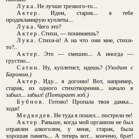
Лука
. Не лучше трезвого-то...
Актер
. Идем, старик... я тебе
продекламирую куплеты...
Лука
. Чего это?
Актер
. Стихи, — понимаешь?
Лука
. Стихи-и! А на что они мне, стихи-
то?..
Актер
. Это — смешно... А иногда —
грустно...
Сатин
. Ну, куплетист, идешь?
(Уходит с
Бароном.)
Актер
. Иду... я догоню! Вот, например,
старик, из одного стихотворения... начало я
забыл... забыл!
(Потирает лоб.)
Бубнов
. Готово! Пропала твоя дамка...
ходи!
Медведев
. Не туда я пошел... пострели ее!
Актер
. Раньше, когда мой организм не был
отравлен алкоголем, у меня, старик, была
хорошая память... А теперь вот... кончено, брат!