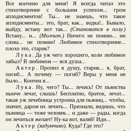
Все кончено для меня! Я всегда читал это
стихотворение с большим успехом... гром
аплодисментов! Ты... не знаешь, что такое
аплодисменты... это, брат, как... водка!.. Бывало,
выйду, встану вот так...
(Становится в позу.)
Встану... и...
(Молчит.)
Ничего не помню... ни
слова... не помню! Любимое стихотворение...
плохо это, старик?
Лука
. Да уж чего хорошего, коли любимое
забыл? В любимом — вся душа...
Актер
. Пропил я душу, старик... я, брат,
погиб... А почему — погиб? Веры у меня не
было... Кончен я...
Лука
. Ну, чего? Ты... лечись! От пьянства
нынче лечат, слышь! Бесплатно, браток, лечат...
такая уж лечебница устроена для пьяниц... чтобы,
значит, даром их лечить... Признали, видишь, что
пьяница — тоже человек... и даже — рады, когда
он лечиться желает! Ну-ка вот, валяй! Иди...
Актер
(задумчиво).
Куда? Где это?