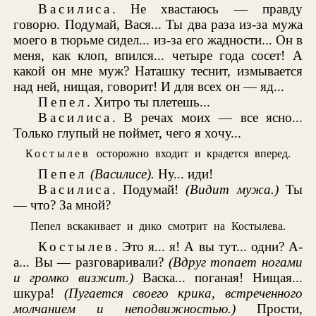
Василиса
. Не хвастаюсь — правду
говорю. Подумай, Вася... Ты два раза из-за мужа
моего в тюрьме сидел... из-за его жадности... Он в
меня, как клоп, впился... четыре года сосет! А
какой он мне муж? Наташку теснит, измывается
над ней, нищая, говорит! И для всех он — яд...
Пепел
. Хитро ты плетешь...
Василиса
. В речах моих — все ясно...
Только глупый не поймет, чего я хочу...
Костылев
осторожно входит и крадется вперед.
Пепел
(Василисе).
Ну... иди!
Василиса
. Подумай!
(Видит мужа.)
Ты
— что? За мной?
Пепел вскакивает и дико смотрит на Костылева.
Костылев
. Это я... я! А вы тут... одни? А-
а... Вы — разговаривали?
(Вдруг топает ногами
и громко визжит.)
Васка... поганая! Нищая...
шкура!
(Пугается своего крика, встреченного
молчанием и неподвижностью.)
Прости,