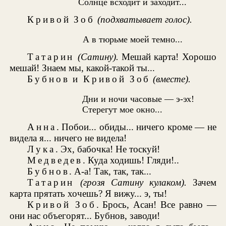
Солнце всходит и заходит...
Кривой Зоб
(подхватывает голос).
А в тюрьме моей темно...
Татарин
(Сатину).
Мешай карта! Хорошо
мешай! Знаем мы, какой-такой ты...
Бубнов и Кривой Зоб
(вместе).
Дни и ночи часовые — э-эх!
Стерегут мое окно...
Анна
. Побои... обиды... ничего кроме — не
видела я... ничего не видела!
Лука
. Эх, бабочка! Не тоскуй!
Медведев
. Куда ходишь! Гляди!..
Бубнов
. А-а! Так, так, так...
Татарин
(грозя Сатину кулаком).
Зачем
карта прятать хочешь? Я вижу... э, ты!
Кривой Зоб
. Брось, Асан! Все равно —
они нас объегорят... Бубнов, заводи!