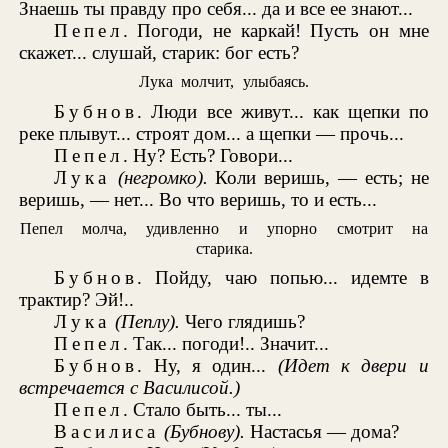
Знаешь ты правду про себя... да и все ее знают...
Пепел
. Погоди, не каркай! Пусть он мне
скажет... слушай, старик: бог есть?
Лука молчит, улыбаясь.
Бубнов
. Люди все живут... как щепки по
реке плывут... строят дом... а щепки — прочь...
Пепел
. Ну? Есть? Говори...
Лука
(негромко).
Коли веришь, — есть; не
веришь, — нет... Во что веришь, то и есть...
Пепел молча, удивленно и упорно смотрит на
старика.
Бубнов
. Пойду, чаю попью... идемте в
трактир? Эй!..
Лука
(Пеплу).
Чего глядишь?
Пепел
. Так... погоди!.. Значит...
Бубнов
. Ну, я один...
(Идет к двери и
встречается с Василисой.)
Пепел
. Стало быть... ты...
Василиса
(Бубнову).
Настасья — дома?