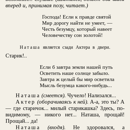
вперед и, принимая позу, читает.)
Господа! Если к правде святой
Мир дорогу найти не умеет, —
Честь безумцу, который навеет
Человечеству сон золотой!
Наташа
является сзади Актера в двери.
Старик!..
Если б завтра земли нашей путь
Осветить наше солнце забыло.
Завтра ж целый бы мир осветила
Мысль безумца какого-нибудь...
Наташа
(смеется).
Чучело! Нализался...
Актер
(оборачиваясь к ней).
А-а, это ты? А
— где старичок... милый старикашка? Здесь, по-
видимому, — никого нет... Наташа, прощай!
Прощай... да!
Наташа
(входя).
Не здоровался, а