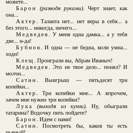
можете...
Барон
(разводя руками).
Черт знает, как
она...
Актер
. Таланта нет... нет веры в себя... а
без этого... никогда, ничего...
Медведев
. У меня одна дамка... а у тебя
две... н-да!
Бубнов
. И одна — не бедна, коли умна...
ходи!
Клещ
. Проиграли вы, Абрам Иваныч!
Медведев
. Это не твое дело... понял? И
молчи...
Сатин
. Выигрыш — пятьдесят три
копейки...
Актер
. Три копейки мне... А впрочем,
зачем мне нужно три копейки?
Лука
(выходя из кухни).
Ну, обыграли
татарина? Водочку пить пойдете?
Барон
. Идем с нами!
Сатин
. Посмотреть бы, каков ты есть
пьяный!