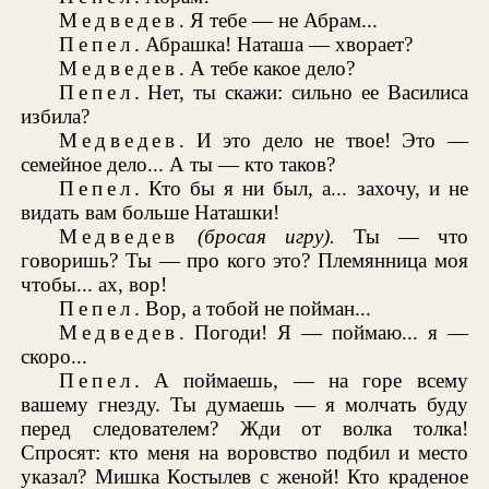
Медведев
. Я тебе — не Абрам...
Пепел
. Абрашка! Наташа — хворает?
Медведев
. А тебе какое дело?
Пепел
. Нет, ты скажи: сильно ее Василиса
избила?
Медведев
. И это дело не твое! Это —
семейное дело... А ты — кто таков?
Пепел
. Кто бы я ни был, а... захочу, и не
видать вам больше Наташки!
Медведев
(бросая игру).
Ты — что
говоришь? Ты — про кого это? Племянница моя
чтобы... ах, вор!
Пепел
. Вор, а тобой не пойман...
Медведев
. Погоди! Я — поймаю... я —
скоро...
Пепел
. А поймаешь, — на горе всему
вашему гнезду. Ты думаешь — я молчать буду
перед следователем? Жди от волка толка!
Спросят: кто меня на воровство подбил и место
указал? Мишка Костылев с женой! Кто краденое