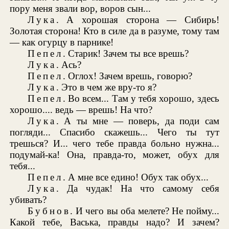
пору меня звали вор, воров сын...
Лука
. А хорошая сторона — Сибирь!
Золотая сторона! Кто в силе да в разуме, тому там
— как огурцу в парнике!
Пепел
. Старик! Зачем ты все врешь?
Лука
. Ась?
Пепел
. Оглох! Зачем врешь, говорю?
Лука
. Это в чем же вру-то я?
Пепел
. Во всем... Там у тебя хорошо, здесь
хорошо.... ведь — врешь! На что?
Лука
. А ты мне — поверь, да поди сам
погляди... Спасибо скажешь... Чего ты тут
трешься? И... чего тебе правда больно нужна...
подумай-ка! Она, правда-то, может, обух для
тебя...
Пепел
. А мне все едино! Обух так обух...
Лука
. Да чудак! На что самому себя
убивать?
Бубнов
. И чего вы оба мелете? Не пойму...
Какой тебе, Васька, правды надо? И зачем?