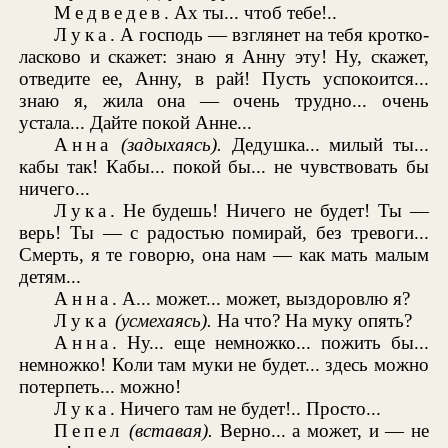
Медведев
. Ах ты... чтоб тебе!..
Лука
. А господь — взглянет на тебя кротко-
ласково и скажет: знаю я Анну эту! Ну, скажет,
отведите ее, Анну, в рай! Пусть успокоится...
знаю я, жила она — очень трудно... очень
устала... Дайте покой Анне...
Анна
(задыхаясь).
Дедушка... милый ты...
кабы так! Кабы... покой бы... не чувствовать бы
ничего...
Лука
. Не будешь! Ничего не будет! Ты —
верь! Ты — с радостью помирай, без тревоги...
Смерть, я те говорю, она нам — как мать малым
детям...
Анна
. А... может... может, выздоровлю я?
Лука
(усмехаясь).
На что? На муку опять?
Анна
. Ну... еще немножко... пожить бы...
немножко! Коли там муки не будет... здесь можно
потерпеть... можно!
Лука
. Ничего там не будет!.. Просто...
Пепел
(вставая).
Верно... а может, и — не