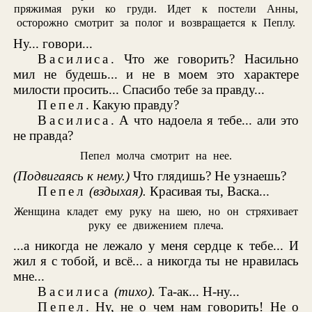
пряжимая руки ко груди. Идет к постели Анны,
осторожно смотрит за полог и возвращается к Пеплу.
Ну... говори...
Василиса
. Что же говорить? Насильно
мил не будешь... и не в моем это характере
милости просить... Спасибо тебе за правду...
Пепел
. Какую правду?
Василиса
. А что надоела я тебе... али это
не правда?
Пепел молча смотрит на нее.
(Подвигаясь к нему.)
Что глядишь? Не узнаешь?
Пепел
(вздыхая).
Красивая ты, Васка...
Женщина кладет ему руку на шею, но он стряхивает
руку ее движением плеча.
...а никогда не лежало у меня сердце к тебе... И
жил я с тобой, и всё... а никогда ты не нравилась
мне...
Василиса
(тихо).
Та-ак... Н-ну...
Пепел
. Ну, не о чем нам говорить! Не о