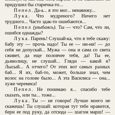
придушил бы старичка-то...
Пепел
. Да-а... я это мог... ненавижу...
Лука
. Что мудреного? Ничего нет
трудного... Часто эдак-то ошибаются...
Пепел
(улыбаясь).
Ты — что? Сам, что ли,
ошибся однажды?
Лука
. Парень! Слушай-ка, что я тебе скажу:
бабу эту — прочь надо! Ты ее — ни-ни! — до
себя не допускай... Мужа — она и сама со света
сживет, да еще половчее тебя, да! Ты ее,
дьяволицу, не слушай... Гляди — какой я?
Лысый... А отчего? От этих вот самых разных
баб... Я их, баб-то, может, больше знал, чем
волос на голове было... А эта Василиса — она...
хуже черемиса!
Пепел
. Не понимаю я... спасибо тебе
сказать, или ты... тоже...
Лука
. Ты — не говори! Лучше моего не
скажешь! Ты слушай: которая тут тебе нравится,
бери ее под руку, да отсюда — шагом марш! —