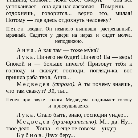
успокаивает... она для нас ласковая... Помрешь —
отдохнешь, говорится... верно это, милая!
Потому — где здесь отдохнуть человеку?
Пепел
входит. Он немного выпивши, растрепанный,
мрачный. Садится у двери на нарах и сидит молча,
неподвижно.
Анна
. А как там — тоже му́ка?
Лука
. Ничего не будет! Ничего! Ты — верь!
Спокой и — больше ничего! Призовут тебя к
господу и скажут: господи, погляди-ка, вот
пришла раба твоя, Анна...
Медведев
(строго).
А ты почему знаешь,
что там скажут? Эй, ты...
Пепел при звуке голоса Медведева поднимает голову
и прислушивается.
Лука
. Стало быть, знаю, господин ундер...
Медведев
(примирительно).
М... да! Ну...
твое дело... Хоша... я еще не совсем... ундер...
Бубнов
. Двух беру...