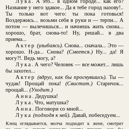
Лука
. А это... в одном городе... как его?
Название у него эдакое... Да я тебе город назову!..
Ты только вот чего: ты пока готовься!
Воздержись... возьми себя в руки и — терпи... А
потом — вылечишься... и начнешь жить снова...
хорошо, брат, снова-то! Ну, решай... в два
приема...
Актер
(улыбаясь).
Снова... сначала... Это —
хорошо. Н-да... Снова?
(Смеется.)
Ну... да! Я
могу?!. Ведь могу, а?
Лука
. А чего? Человек — все может... лишь
бы захотел...
Актер
(вдруг, как бы проснувшись).
Ты —
чудак! Прощай пока!
(Свистит.)
Старичок...
прощай...
(Уходит.)
Анна
. Дедушка!
Лука
. Что, матушка?
Анна
. Поговори со мной...
Лука
(подходя к ней).
Давай, побеседуем...
Клещ оглядывается, молча подходит к жене, смотрит