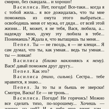
смирно, без скандала... и хорошо!
Василиса
. Нет, погоди! Все-таки... когда я
с тобой жила... я все дожидалась, что ты мне
поможешь из омута этого выбраться...
освободишь меня от мужа, от дяди... от всей этой
жизни... И, может, я не тебя, Вася, любила, а...
надежду мою, думу эту любила в тебе...
Понимаешь? Ждала я, что вытащишь ты меня...
Пепел
. Ты — не гвоздь, я — не клещи... Я
сам думал, что ты, как умная... ведь ты умная...
ты — ловкая!
Василиса
(близко наклоняясь к нему).
Вася! давай поможем друг другу...
Пепел
. Как это?
Василиса
(тихо, сильно).
Сестра... тебе
нравится, я знаю...
Пепел
. За то ты и бьешь ее зверски!
Смотри, Васка! Ее — не тронь...
Василиса
. Погоди! Не горячись! Можно
все сделать тихо, по-хорошему... Хочешь —
женись на ней? И я тебе еще денег дам...