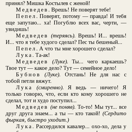
принял? Мишка Костылев с женой!
Медведев
. Врешь! Не поверят тебе!
Пепел
. Поверят, потому — правда! И тебя
еще запутаю... ха! Погублю всех вас, черти, —
увидишь!
Медведев
(теряясь).
Врешь! И... врешь!
И... что я тебе худого сделал? Пес ты бешеный...
Пепел
. А что ты мне хорошего сделал?
Лука
. Та-ак!
Медведев
(Луке).
Ты... чего каркаешь?
Твое тут — какое дело? Тут — семейное дело!
Бубнов
(Луке).
Отстань! Не для нас с
тобой петли вяжут.
Лука
(смиренно).
Я ведь — ничего! Я
только говорю, что, если кто кому хорошего не
сделал, тот и худо поступил...
Медведев
(не поняв).
То-то! Мы тут... все
друг друга знаем... а ты — кто такой!
(Сердито
фыркая, быстро уходит.)
Лука
. Рассердился кавалер... охо-хо, дела у