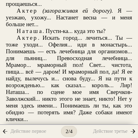
прощаешься...
Актер
(загораживая ей дорогу).
Я —
уезжаю, ухожу... Настанет весна — и меня
больше нет...
Наташа
. Пусти-ка... куда это ты?
Актер
. Искать город... лечиться... Ты —
тоже уходи... Офелия... иди в монастырь...
Понимаешь — есть лечебница для организмов...
для пьяниц... Превосходная лечебница...
Мрамор... мраморный пол! Свет... чистота,
пища... всё — даром! И мраморный пол, да! Я ее
найду, вылечусь и... снова буду... Я на пути к
возрожденью... как сказал... король... Лир!
Наташа... по сцене мое имя Сверчков-
Заволжский... никто этого не знает, никто! Нет у
меня здесь имени... Понимаешь ли ты, как это
обидно — потерять имя? Даже собаки имеют
клички...
Наташа осторожно обходит Актера, останавливается у
Действие первое
Действие третье
2/4
кровати Анны, смотрит.