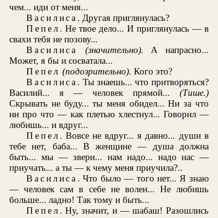
чем... иди от меня...
Василиса
. Другая приглянулась?
Пепел
. Не твое дело... И приглянулась — в
свахи тебя не позову...
Василиса
(значительно).
А напрасно...
Может, я бы и сосватала...
Пепел
(подозрительно).
Кого это?
Василиса
. Ты знаешь... что притворяться?
Василий... я — человек прямой...
(Тише.)
Скрывать не буду... ты меня обидел... Ни за что
ни про что — как плетью хлестнул... Говорил —
любишь... и вдруг...
Пепел
. Вовсе не вдруг... я давно... души в
тебе нет, баба... В женщине — душа должна
быть... мы — звери... нам надо... надо нас —
приучать... а ты — к чему меня приучила?..
Василиса
. Что было — того нет... Я знаю
— человек сам в себе не волен... Не любишь
больше... ладно! Так тому и быть...
Пепел
. Ну, значит, и — шабаш! Разошлись