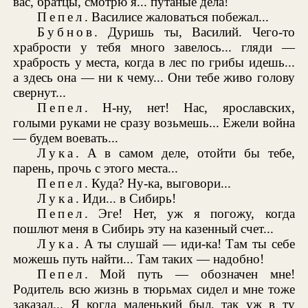
вас, братцы, смотрю я... путаные дела!
Пепел
. Василисе жаловаться побежал...
Бубнов
. Дуришь ты, Василий. Чего-то
храбрости у тебя много завелось... гляди —
храбрость у места, когда в лес по грибы идешь...
а здесь она — ни к чему... Они тебе живо голову
свернут...
Пепел
. Н-ну, нет! Нас, ярославских,
голыми руками не сразу возьмешь... Ежели война
— будем воевать...
Лука
. А в самом деле, отойти бы тебе,
парень, прочь с этого места...
Пепел
. Куда? Ну-ка, выговори...
Лука
. Иди... в Сибирь!
Пепел
. Эге! Нет, уж я погожу, когда
пошлют меня в Сибирь эту на казенный счет...
Лука
. А ты слушай — иди-ка! Там ты себе
можешь путь найти... Там таких — надобно!
Пепел
. Мой путь — обозначен мне!
Родитель всю жизнь в тюрьмах сидел и мне тоже
заказал... Я когда маленький был, так уж в ту