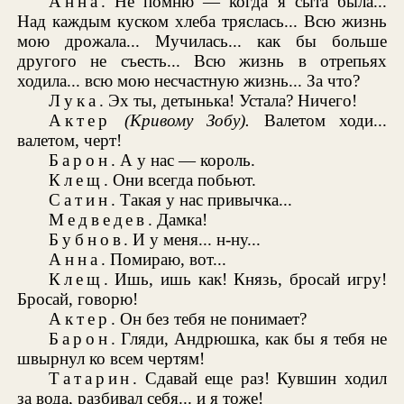
Анна
. Не помню — когда я сыта была...
Над каждым куском хлеба тряслась... Всю жизнь
мою дрожала... Мучилась... как бы больше
другого не съесть... Всю жизнь в отрепьях
ходила... всю мою несчастную жизнь... За что?
Лука
. Эх ты, детынька! Устала? Ничего!
Актер
(Кривому Зобу).
Валетом ходи...
валетом, черт!
Барон
. А у нас — король.
Клещ
. Они всегда побьют.
Сатин
. Такая у нас привычка...
Медведев
. Дамка!
Бубнов
. И у меня... н-ну...
Анна
. Помираю, вот...
Клещ
. Ишь, ишь как! Князь, бросай игру!
Бросай, говорю!
Актер
. Он без тебя не понимает?
Барон
. Гляди, Андрюшка, как бы я тебя не
швырнул ко всем чертям!
Татарин
. Сдавай еще раз! Кувшин ходил
за вода, разбивал себя... и я тоже!