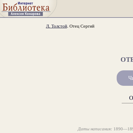
Л. Толстой
. Отец Сергий
ОТ
Ч
О
Даты написания:
1890—1898