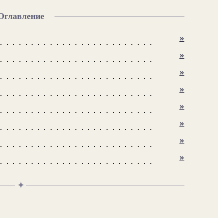
Оглавление
»
»
»
»
»
»
»
»
✦