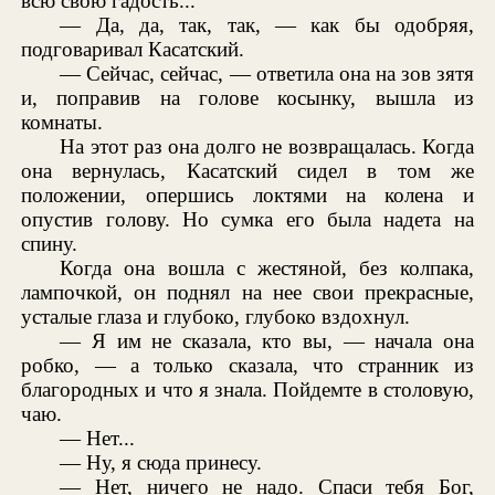
всю свою гадость...
— Да, да, так, так, — как бы одобряя,
подговаривал Касатский.
— Сейчас, сейчас, — ответила она на зов зятя
и, поправив на голове косынку, вышла из
комнаты.
На этот раз она долго не возвращалась. Когда
она вернулась, Касатский сидел в том же
положении, опершись локтями на колена и
опустив голову. Но сумка его была надета на
спину.
Когда она вошла с жестяной, без колпака,
лампочкой, он поднял на нее свои прекрасные,
усталые глаза и глубоко, глубоко вздохнул.
— Я им не сказала, кто вы, — начала она
робко, — а только сказала, что странник из
благородных и что я знала. Пойдемте в столовую,
чаю.
— Нет...
— Ну, я сюда принесу.
— Нет, ничего не надо. Спаси тебя Бог,