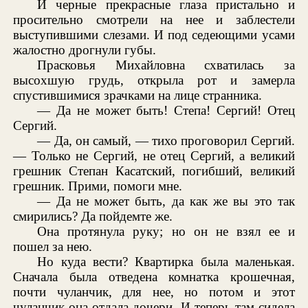
И черные прекрасные глаза пристально и
просительно смотрели на нее и заблестели
выступившими слезами. И под седеющими усами
жалостно дрогнули губы.
Прасковья Михайловна схватилась за
высохшую грудь, открыла рот и замерла
спустившимися зрачками на лице странника.
— Да не может быть! Степа! Сергий! Отец
Сергий.
— Да, он самый, — тихо проговорил Сергий.
— Только не Сергий, не отец Сергий, а великий
грешник Степан Касатский, погибший, великий
грешник. Прими, помоги мне.
— Да не может быть, да как же вы это так
смирились? Да пойдемте же.
Она протянула руку; но он не взял ее и
пошел за нею.
Но куда вести? Квартирка была маленькая.
Сначала была отведена комнатка крошечная,
почти чуланчик, для нее, но потом и этот
чуланчик она отдала дочери. И теперь там сидела