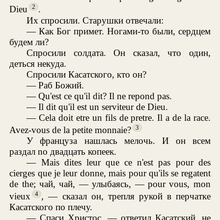
2
Dieu
.
Их спросили. Старушки отвечали:
— Как Бог примет. Ногами-то были, сердцем
будем ли?
Спросили солдата. Он сказал, что один,
деться некуда.
Спросили Касатского, кто он?
— Раб Божий.
— Qu'est ce qu'il dit? Il ne repond pas.
— Il dit qu'il est un serviteur de Dieu.
— Cela doit etre un fils de pretre. Il a de la race.
3
Avez-vous de la petite monnaie?
У француза нашлась мелочь. И он всем
раздал no двадцать копеек.
— Mais dites leur que ce n'est pas pour des
cierges que je leur donne, mais pour qu'ils se regatent
de the; чай, чай, — улыбаясь, — pour vous, mon
4
vieux
, — сказал он, трепля рукой в перчатке
Касатского по плечу.
— Спаси Христос, — ответил Касатский, не