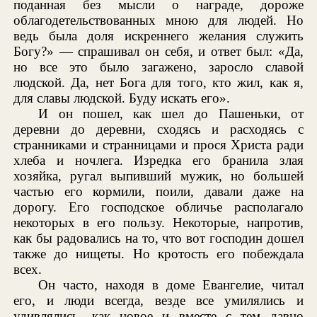
поданная без мысли о награде, дороже
облагодетельствованных мною для людей. Но
ведь была доля искреннего желания служить
Богу?» — спрашивал он себя, и ответ был: «Да,
но все это было загажено, заросло славой
людской. Да, нет Бога для того, кто жил, как я,
для славы людской. Буду искать его».
И он пошел, как шел до Пашеньки, от
деревни до деревни, сходясь и расходясь с
странниками и странницами и прося Христа ради
хлеба и ночлега. Изредка его бранила злая
хозяйка, ругал выпивший мужик, но большей
частью его кормили, поили, давали даже на
дорогу. Его господское обличье располагало
некоторых в его пользу. Некоторые, напротив,
как бы радовались на то, что вот господин дошел
также до нищеты. Но кротость его побеждала
всех.
Он часто, находя в доме Евангелие, читал
его, и люди всегда, везде все умилялись и
удивлялись, как новое и вместе с тем давно