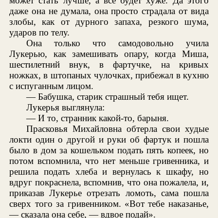
может стать лучше, а все будет хуже. Да этого
даже она не думала, она просто страдала от вида
злобы, как от дурного запаха, резкого шума,
ударов по телу.
Она только что самодовольно учила
Лукерью, как замешивать опару, когда Миша,
шестилетний внук, в фартучке, на кривых
ножках, в штопаных чулочках, прибежал в кухню
с испуганным лицом.
— Бабушка, старик страшный тебя ищет.
Лукерья выглянула:
— И то, странник какой-то, барыня.
Прасковья Михайловна обтерла свои худые
локти один о другой и руки об фартук и пошла
было в дом за кошельком подать пять копеек, но
потом вспомнила, что нет меньше гривенника, и
решила подать хлеба и вернулась к шкафу, но
вдруг покраснела, вспомнив, что она пожалела, и,
приказав Лукерье отрезать ломоть, сама пошла
сверх того за гривенником. «Вот тебе наказанье,
— сказала она себе, — вдвое подай».