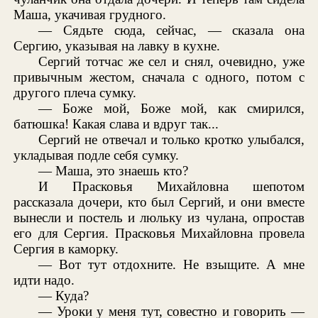
Маша, укачивая грудного.
— Сядьте сюда, сейчас, — сказала она
Сергию, указывая на лавку в кухне.
Сергий тотчас же сел и снял, очевидно, уже
привычным жестом, сначала с одного, потом с
другого плеча сумку.
— Боже мой, Боже мой, как смирился,
батюшка! Какая слава и вдруг так...
Сергий не отвечал и только кротко улыбался,
укладывая подле себя сумку.
— Маша, это знаешь кто?
И Прасковья Михайловна шепотом
рассказала дочери, кто был Сергий, и они вместе
вынесли и постель и люльку из чулана, опростав
его для Сергия. Прасковья Михайловна провела
Сергия в каморку.
— Вот тут отдохните. Не взыщите. А мне
идти надо.
— Куда?
— Уроки у меня тут, совестно и говорить —