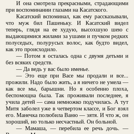
И она смотрела прекрасными, страдающими
при воспоминании глазами на Касатского.
Касатский вспоминал, как ему рассказывали,
что муж бил Пашеньку. И Касатский видел
теперь, глядя на ее худую, высохшую шею с
выдающимися жилами за ушами и пучком редких
полуседых, полурусых волос, как будто видел,
как это происходило.
— Потом я осталась одна с двумя детьми и
без всяких средств.
— Да ведь у вас было именье.
— Это еще при Васе мы продали и все...
прожили. Надо было жить, а я ничего не умела —
как все мы, барышни. Но я особенно плоха,
беспомощна была. Так проживали последнее, я
учила детей — сама немножко подучилась. А тут
Митя заболел уже в четвертом классе, и Бог взял
его. Манечка полюбила Ваню — зятя. И что ж, он
хороший, но только несчастный. Он больной.
— Мамаша, — перебила ее речь дочь. —