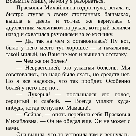
Возьмите Мишу, не могу я разорваться.
Прасковья Михайловна вздрогнула, встала и,
быстро ступая в своих стоптанных башмаках,
вышла в дверь и тотчас же вернулась с
двухлетним мальчиком на руках, который валился
назад и схватился ручонками за ее косынку.
— Да, так на чем я остановилась? Ну вот,
было у него место тут хорошее — и начальник,
такой милый, но Ваня не мог и вышел в отставку.
— Чем же он болен?
— Неврастенией, это ужасная болезнь. Мы
советовались, но надо было ехать, но средств нет.
Но я все надеюсь, что так пройдет. Особенно
болей у него нет, но...
— Лукерья! — послышался его голос,
сердитый и слабый. — Всегда ушлют куда-
нибудь, когда ее нужно. Мамаша!..
— Сейчас, — опять перебила себя Прасковья
Михайловна. — Он не обедал еще. Он не может с
нами.
Она вышла, что-то устроила там и вернулась,