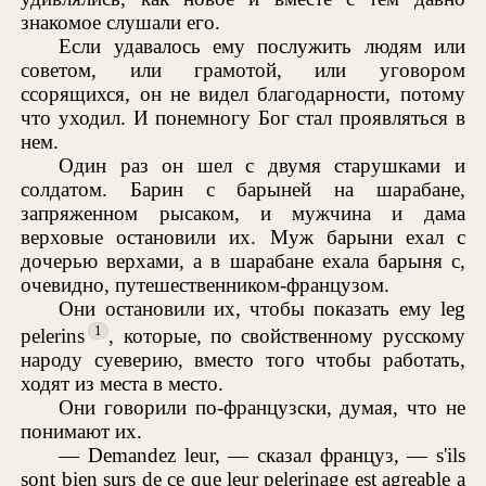
знакомое слушали его.
Если удавалось ему послужить людям или
советом, или грамотой, или уговором
ссорящихся, он не видел благодарности, потому
что уходил. И понемногу Бог стал проявляться в
нем.
Один раз он шел с двумя старушками и
солдатом. Барин с барыней на шарабане,
запряженном рысаком, и мужчина и дама
верховые остановили их. Муж барыни ехал с
дочерью верхами, а в шарабане ехала барыня с,
очевидно, путешественником-французом.
Они остановили их, чтобы показать ему leg
1
pelerins
, которые, по свойственному русскому
народу суеверию, вместо того чтобы работать,
ходят из места в место.
Они говорили по-французски, думая, что не
понимают их.
— Demandez leur, — сказал француз, — s'ils
sont bien surs de ce que leur pelerinage est agreable a