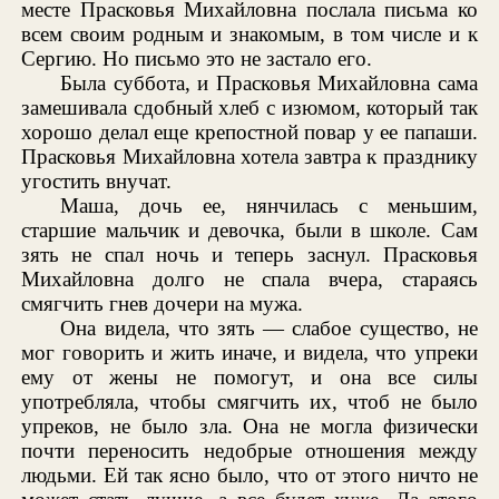
месте Прасковья Михайловна послала письма ко
всем своим родным и знакомым, в том числе и к
Сергию. Но письмо это не застало его.
Была суббота, и Прасковья Михайловна сама
замешивала сдобный хлеб с изюмом, который так
хорошо делал еще крепостной повар у ее папаши.
Прасковья Михайловна хотела завтра к празднику
угостить внучат.
Маша, дочь ее, нянчилась с меньшим,
старшие мальчик и девочка, были в школе. Сам
зять не спал ночь и теперь заснул. Прасковья
Михайловна долго не спала вчера, стараясь
смягчить гнев дочери на мужа.
Она видела, что зять — слабое существо, не
мог говорить и жить иначе, и видела, что упреки
ему от жены не помогут, и она все силы
употребляла, чтобы смягчить их, чтоб не было
упреков, не было зла. Она не могла физически
почти переносить недобрые отношения между
людьми. Ей так ясно было, что от этого ничто не