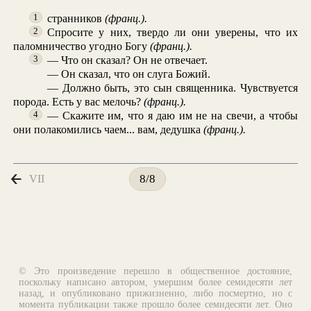
странников
(франц.).
1
Спросите у них, твердо ли они уверены, что их
2
паломничество угодно Богу
(франц.).
— Что он сказал? Он не отвечает.
3
— Он сказал, что он слуга Божий.
— Должно быть, это сын священника. Чувствуется
порода. Есть у вас мелочь?
(франц.).
— Скажите им, что я даю им не на свечи, а чтобы
4
они полакомились чаем... вам, дедушка
(франц.).
VII
8/8
© Это произведение перешло в общественное достояние,
поскольку написано автором, умершим более семидесяти лет
назад, и опубликовано прижизненно, либо посмертно, но с
момента публикации также прошло более семидесяти лет. Оно