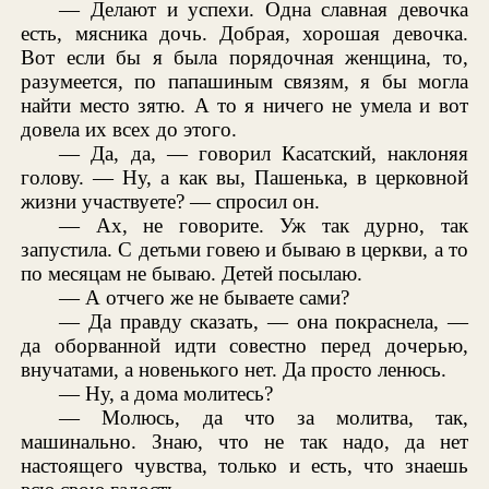
— Делают и успехи. Одна славная девочка
есть, мясника дочь. Добрая, хорошая девочка.
Вот если бы я была порядочная женщина, то,
разумеется, по папашиным связям, я бы могла
найти место зятю. А то я ничего не умела и вот
довела их всех до этого.
— Да, да, — говорил Касатский, наклоняя
голову. — Ну, а как вы, Пашенька, в церковной
жизни участвуете? — спросил он.
— Ах, не говорите. Уж так дурно, так
запустила. С детьми говею и бываю в церкви, а то
по месяцам не бываю. Детей посылаю.
— А отчего же не бываете сами?
— Да правду сказать, — она покраснела, —
да оборванной идти совестно перед дочерью,
внучатами, а новенького нет. Да просто ленюсь.
— Ну, а дома молитесь?
— Молюсь, да что за молитва, так,
машинально. Знаю, что не так надо, да нет
настоящего чувства, только и есть, что знаешь