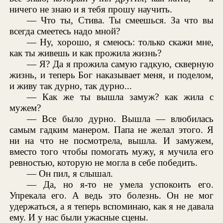
ничего не знаю и я тебя прошу научить.
— Что ты, Стива. Ты смеешься. За что вы
всегда смеетесь надо мной?
— Ну, хорошо, я смеюсь: только скажи мне,
как ты живешь и как прожила жизнь?
— Я? Да я прожила самую гадкую, скверную
жизнь, и теперь Бог наказывает меня, и поделом,
и живу так дурно, так дурно...
— Как же ты вышла замуж? как жила с
мужем?
— Все было дурно. Вышла — влюбилась
самым гадким манером. Папа не желал этого. Я
ни на что не посмотрела, вышла. И замужем,
вместо того чтобы помогать мужу, я мучила его
ревностью, которую не могла в себе победить.
— Он пил, я слышал.
— Да, но я-то не умела успокоить его.
Упрекала его. А ведь это болезнь. Он не мог
удержаться, а я теперь вспоминаю, как я не давала
ему. И у нас были ужасные сцены.