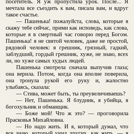
посетитель. Я уж пропустила урок. После... Я
мечтала все съездить к вам, писала вам, и вдруг
такое счастье.
— Пашенька! пожалуйста, слова, которые я
скажу тебе сейчас, прими как исповедь, как слова,
которые я в смертный час говорю перед Богом.
Пашенька! я не святой человек, даже не простой,
рядовой человек: я грешник, грязный, гадкий,
заблудший, гордый грешник, хуже, не знаю, всех
ли, но хуже самых худых людей.
Пашенька смотрела сначала выпучив глаза;
она верила. Потом, когда она вполне поверила,
она тронула рукой его руку и, жалостно
улыбаясь, сказала:
— Стива, может быть, ты преувеличиваешь?
— Нет, Пашенька. Я блудник, я убийца, я
богохульник и обманщик.
— Боже мой! Что ж это? — проговорила
Прасковья Михайловна.
— Но надо жить. И я, который думал, что
все знаю, который учил других, как жить, — я