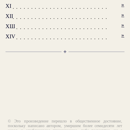
»
XI
»
XII
»
ХШ
»
XIV
✦
© Это произведение перешло в общественное достояние,
поскольку написано автором, умершим более семидесяти лет