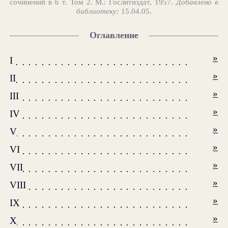
сочинений в 6 т. Том 2. М.: Гослитиздат, 1957.
Добавлено в
библиотеку:
15.04.05.
Оглавление
»
I
»
II
»
III
»
IV
»
V
»
VI
»
VII
»
VIII
»
IX
»
X