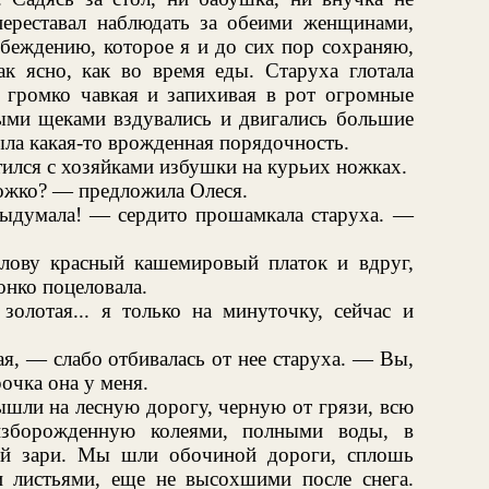
переставал наблюдать за обеими женщинами,
беждению, которое я и до сих пор сохраняю,
ак ясно, как во время еды. Старуха глотала
 громко чавкая и запихивая в рот огромные
лыми щеками вздувались и двигались большие
была какая-то врожденная порядочность.
тился с хозяйками избушки на курьих ножках.
ожко? — предложила Олеся.
ыдумала! — сердито прошамкала старуха. —
.
лову красный кашемировый платок и вдруг,
онко поцеловала.
золотая... я только на минуточку, сейчас и
я, — слабо отбивалась от нее старуха. — Вы,
рочка она у меня.
шли на лесную дорогу, черную от грязи, всю
изборожденную колеями, полными воды, в
ей зари. Мы шли обочиной дороги, сплошь
листьями, еще не высохшими после снега.