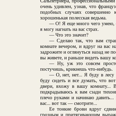
Сальпетриера, профессиональными
очень удивлен, узнав, что францу
подобных случаях совершенно 
хорошенькая полесская ведьма.
— О! Я еще много чего умею,
я могу нагнать на вас страх.
— Что это значит?
— Сделаю так, что вам страш
комнате вечером, и вдруг на вас на
задрожите и оглянуться назад не по
вы живете, и раньше видеть вашу к
— Ну, уж это совсем прост
постучишь, крикнешь что-нибудь.
— О, нет, нет... Я буду в лесу
буду сидеть и все думать, что во
двери, вхожу в вашу комнату... Вы
подкрадываюсь к вам сзади тихонь
плечо руками и начинаю давить... в
вас... вот так — смотрите...
Ее тонкие брови вдруг сдвин
грозным и притягивающим выраже