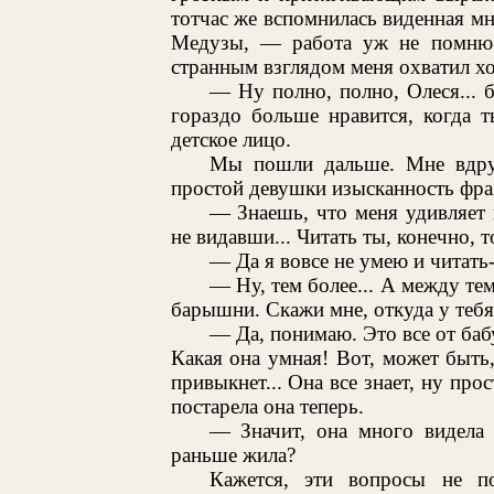
тотчас же вспомнилась виденная мн
Медузы, — работа уж не помню 
странным взглядом меня охватил хо
— Ну полно, полно, Олеся... 
гораздо больше нравится, когда 
детское лицо.
Мы пошли дальше. Мне вдруг
простой девушки изысканность фраз 
— Знаешь, что меня удивляет в
не видавши... Читать ты, конечно, т
— Да я вовсе не умею и читать-
— Ну, тем более... А между те
барышни. Скажи мне, откуда у теб
— Да, понимаю. Это все от бабу
Какая она умная! Вот, может быть,
привыкнет... Она все знает, ну про
постарела она теперь.
— Значит, она много видела 
раньше жила?
Кажется, эти вопросы не по