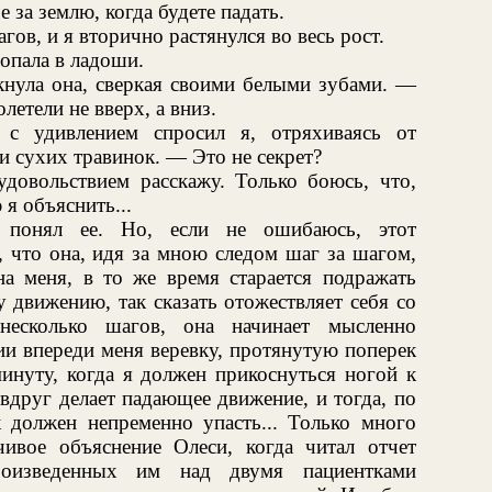
 за землю, когда будете падать.
ов, и я вторично растянулся во весь рост.
лопала в ладоши.
ула она, сверкая своими белыми зубами. —
летели не вверх, а вниз.
 удивлением спросил я, отряхиваясь от
и сухих травинок. — Это не секрет?
удовольствием расскажу. Только боюсь, что,
 я объяснить...
 понял ее. Но, если не ошибаюсь, этот
, что она, идя за мною следом шаг за шагом,
на меня, в то же время старается подражать
движению, так сказать отожествляет себя со
есколько шагов, она начинает мысленно
ии впереди меня веревку, протянутую поперек
инуту, когда я должен прикоснуться ногой к
вдруг делает падающее движение, и тогда, по
к должен непременно упасть... Только много
ивое объяснение Олеси, когда читал отчет
оизведенных им над двумя пациентками