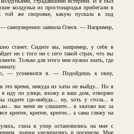
 колдуньями, страдавшими истерией. И я был
зские колдуньи из простонародья прибегали в
к той же сноровке, какую пускала в ход
 — самоуверенно заявила Олеся. — Например,
но станет. Сидите вы, например, у себя в
йдет ни с того ни с сего такой страх, что вы
смеете. Только для этого мне нужно знать, где
омнату.
о, — усомнился я. — Подойдешь к окну,
 в это время, никуда из хаты не выйду... Но я
т я иду по улице, вхожу в ваш дом, отворяю
 сидите где-нибудь... ну, хоть у стола... я
ко... вы меня не слышите... я хватаю вас за
се крепче, крепче, крепче... а сама гляжу на
улись, глаза в упор остановились на мне с
нием, зрачки увеличились и посинели. Мне