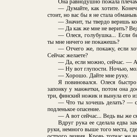
Она равнодушно пожала плеча
— Думайте, как хотите. Коне
стоит, но вас бы я не стала обманыв
— Значит, ты твердо веришь ко
— Да как же мне не верить? Вед
— Олеся, голубушка... Если бы
ты мне ничего не покажешь?
— Отчего же, покажу, если хо
Сейчас желаете?
— Да, если можно, сейчас. — А
— Ну вот глупости. Ночью, мож
— Хорошо. Дайте мне руку.
Я повиновался. Олеся быстро
запонку у манжетки, потом она до
три, финский ножик и вынула его и
— Что ты хочешь делать? — сп
подленькое опасение.
— А вот сейчас... Ведь вы же ск
Вдруг рука ее сделала едва за
руки, немного выше того места, г
острого лезвия. Кровь тотчас же 