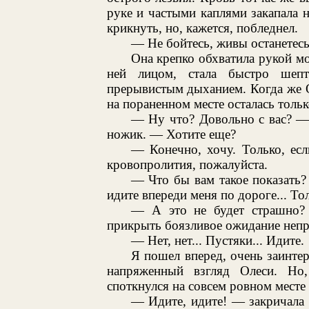
руке и частыми каплями закапала н
крикнуть, но, кажется, побледнел.
— Не бойтесь, живы останетесь
Она крепко обхватила рукой м
ней лицом, стала быстро шеп
прерывистым дыханием. Когда же О
на пораненном месте осталась тольк
— Ну что? Довольно с вас? — 
ножик. — Хотите еще?
— Конечно, хочу. Только, ес
кровопролития, пожалуйста.
— Что бы вам такое показать?
идите впереди меня по дороге... То
— А это не будет страшно? 
прикрыть боязливое ожидание непр
— Нет, нет... Пустяки... Идите.
Я пошел вперед, очень заинте
напряженный взгляд Олеси. Но
споткнулся на совсем ровном месте
— Идите, идите! — закричала 