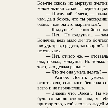
Кое-где сквозь их мертвую желти
колокольчики «сна» — первого цвет
— Послушай, Олеся, — начал 
чем, да я боюсь, что ты рассердишь
бабка
...
как бы это выразиться?..
— Колдунья? — спокойно помо
— Нет... Не колдунья... — за
Конечно, ведь мало ли что болтают
нибудь трав, средств, заговоров?..
не отвечать.
— Нет, отчего же, — отозвала
она, правда, колдунья. Но только 
того, что делала раньше.
— Что же она умела делать? —
— Разное. Лечить умела, о
отчитывала, если кого бешеная со
всего и не перечислишь.
— Знаешь что, Олеся?.. Ты мен
будь со мною откровенна, я те
притворство, чтобы только людей 