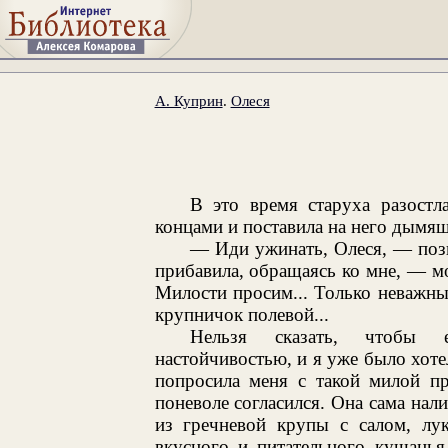
А. Куприн
.
Олеся
В это время старуха разостл
концами и поставила на него дымя
— Иди ужинать, Олеся, — позв
прибавила, обращаясь ко мне, — мо
Милости просим... Только неважные
крупничок полевой...
Нельзя сказать, чтобы е
настойчивостью, и я уже было хотел
попросила меня с такой милой пр
поневоле согласился. Она сама на
из гречневой крупы с салом, лу
вкусного и питательного кушанья