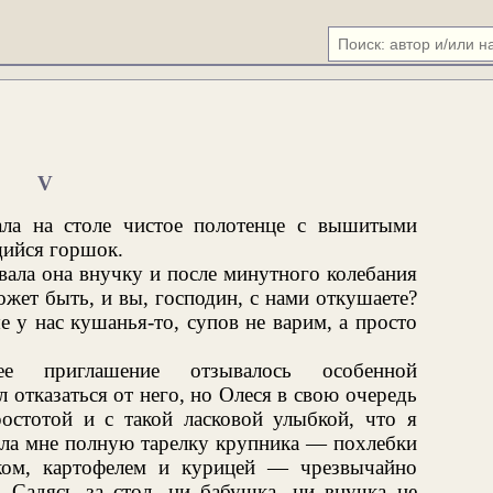
V
ала на столе чистое полотенце с вышитыми
щийся горшок.
ала она внучку и после минутного колебания
жет быть, и вы, господин, с нами откушаете?
 у нас кушанья-то, супов не варим, а просто
е приглашение отзывалось особенной
 отказаться от него, но Олеся в свою очередь
остотой и с такой ласковой улыбкой, что я
лила мне полную тарелку крупника — похлебки
ком, картофелем и курицей — чрезвычайно
. Садясь за стол, ни бабушка, ни внучка не