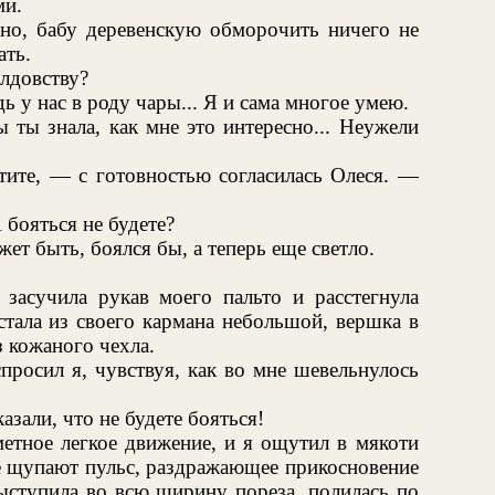
ми.
чно, бабу деревенскую обморочить ничего не
ать.
лдовству?
ь у нас в роду чары... Я и сама многое умею.
 ты знала, как мне это интересно... Неужели
тите, — с готовностью согласилась Олеся. —
 бояться не будете?
ет быть, боялся бы, а теперь еще светло.
 засучила рукав моего пальто и расстегнула
стала из своего кармана небольшой, вершка в
з кожаного чехла.
росил я, чувствуя, как во мне шевельнулось
азали, что не будете бояться!
метное легкое движение, и я ощутил в мякоти
де щупают пульс, раздражающее прикосновение
выступила во всю ширину пореза, полилась по