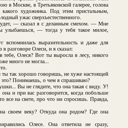
ою в Москве, в Третьяковской галерее, голова
какого художника. Под этим пристальным,
лодный ужас сверхъестественного.
будет, — сказал я с деланным смехом. — Мне
ты улыбаешься, — тогда у тебя такое милое,
 вспомнилась выразительность и даже для
в разговоре Олеси, и я сказал:
 тебе, Олеся? Вот ты выросла в лесу, никого
оже много не могла...
то.
м ты так хорошо говоришь, не хуже настоящей
я это? Понимаешь, о чем я спрашиваю?
шки... Вы не глядите, что она такая с виду. У!
 она и при вас разговорится, когда побольше
сто все на свете, про что ни спросишь. Правда,
на своем веку? Откуда она родом? Где она
нравились Олесе. Она ответила не сразу,