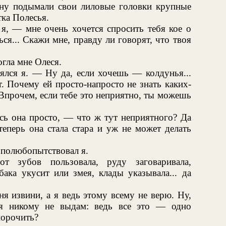
зну подымали свои лиловые головки крупные
ка Полесья.
я, — мне очень хочется спросить тебя кое о
ся... Скажи мне, правду ли говорят, что твоя
гла мне Олеся.
мялся я. — Ну да, если хочешь — колдунья...
. Почему ей просто-напросто не знать каких-
. Впрочем, если тебе это неприятно, ты можешь
сь она просто, — что ж тут неприятного? Да
теперь она стала стара и уж не может делать
 полюбопытствовал я.
т зубов пользовала, руду заговаривала,
бака укусит или змея, клады указывала... да
я извини, а я ведь этому всему не верю. Ну,
бя никому не выдам: ведь все это — одно
морочить?