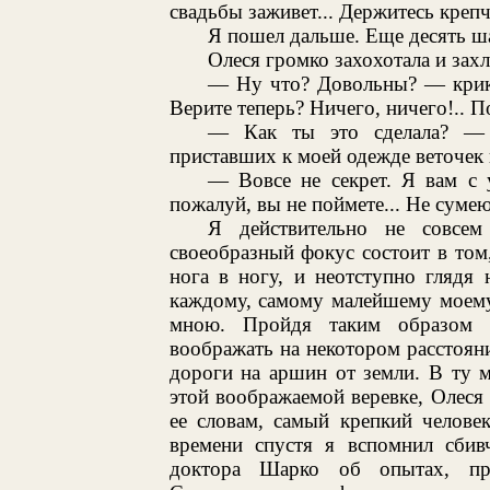
свадьбы заживет... Держитесь крепче
Я пошел дальше. Еще десять шаг
Олеся громко захохотала и зах
— Ну что? Довольны? — крикн
Верите теперь? Ничего, ничего!.. По
— Как ты это сделала? — с
приставших к моей одежде веточек 
— Вовсе не секрет. Я вам с 
пожалуй, вы не поймете... Не сумею
Я действительно не совсем
своеобразный фокус состоит в том
нога в ногу, и неотступно глядя 
каждому, самому малейшему моему 
мною. Пройдя таким образом н
воображать на некотором расстоян
дороги на аршин от земли. В ту м
этой воображаемой веревке, Олеся 
ее словам, самый крепкий челове
времени спустя я вспомнил сбивч
доктора Шарко об опытах, пр