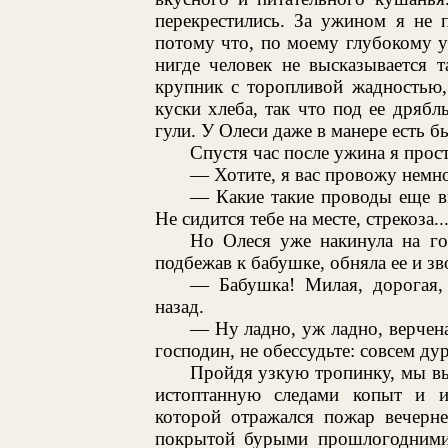
перекрестились. За ужином я не 
потому что, по моему глубокому у
нигде человек не высказывается т
крупник с торопливой жадностью,
куски хлеба, так что под ее дряб
гули. У Олеси даже в манере есть 
Спустя час после ужина я прос
— Хотите, я вас провожу немн
— Какие такие проводы еще в
Не сидится тебе на месте, стрекоза..
Но Олеся уже накинула на го
подбежав к бабушке, обняла ее и зв
— Бабушка! Милая, дорогая, 
назад.
— Ну ладно, уж ладно, верчена
господин, не обессудьте: совсем ду
Пройдя узкую тропинку, мы вы
истоптанную следами копыт и 
которой отражался пожар вечерн
покрытой бурыми прошлогодними 