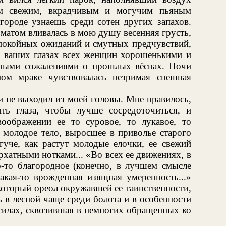
ем свежим, вкрадчивым и могучим пьяным
городе узнаешь среди сотен других запахов.
оматом вливалась в мою душу весенняя грусть,
спокойных ожиданий и смутных предчувствий,
в ваших глазах всех женщин хорошенькими и
нными сожалениями о прошлых вёснах. Ночи
ном мраке чувствовалась незримая спешная
и не выходил из моей головы. Мне нравилось,
ть глаза, чтобы лучше сосредоточиться, и
оображении ее то суровое, то лукавое, то
 молодое тело, выросшее в приволье старого
гуче, как растут молодые елочки, ее свежий
хатными нотками... «Во всех ее движениях, в
о-то благородное (конечно, в лучшем смысле
акая-то врожденная изящная умеренность...»
который ореол окружавшей ее таинственности,
 в лесной чаще среди болота и в особенности
 силах, сквозившая в немногих обращенных ко