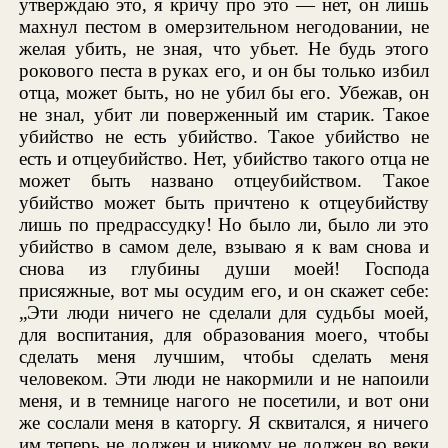
утверждаю это, я кричу про это — нет, он лишь
махнул пестом в омерзительном негодовании, не
желая убить, не зная, что убьет. Не будь этого
рокового песта в руках его, и он бы только избил
отца, может быть, но не убил бы его. Убежав, он
не знал, убит ли поверженный им старик. Такое
убийство не есть убийство. Такое убийство не
есть и отцеубийство. Нет, убийство такого отца не
может быть названо отцеубийством. Такое
убийство может быть причтено к отцеубийству
лишь по предрассудку! Но было ли, было ли это
убийство в самом деле, взываю я к вам снова и
снова из глубины души моей! Господа
присяжные, вот мы осудим его, и он скажет себе:
„Эти люди ничего не сделали для судьбы моей,
для воспитания, для образования моего, чтобы
сделать меня лучшим, чтобы сделать меня
человеком. Эти люди не накормили и не напоили
меня, и в темнице нагого не посетили, и вот они
же сослали меня в каторгу. Я сквитался, я ничего
им теперь не должен и никому не должен во веки