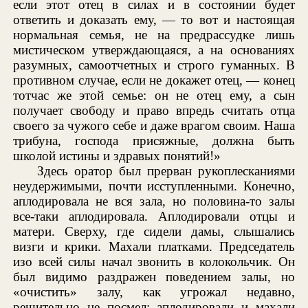
если этот отец в силах и в состоянии будет
ответить и доказать ему, — то вот и настоящая
нормальная семья, не на предрассудке лишь
мистическом утверждающаяся, а на основаниях
разумных, самоотчетных и строго гуманных. В
противном случае, если не докажет отец, — конец
тотчас же этой семье: он не отец ему, а сын
получает свободу и право впредь считать отца
своего за чужого себе и даже врагом своим. Наша
трибуна, господа присяжные, должна быть
школой истины и здравых понятий!»
Здесь оратор был прерван рукоплесканиями
неудержимыми, почти исступленными. Конечно,
аплодировала не вся зала, но половина-то залы
все-таки аплодировала. Аплодировали отцы и
матери. Сверху, где сидели дамы, слышались
визги и крики. Махали платками. Председатель
изо всей силы начал звонить в колокольчик. Он
был видимо раздражен поведением залы, но
«очистить» залу, как угрожал недавно,
решительно не посмел: аплодировали и махали