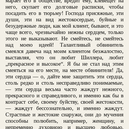
марает его в обществе, вредит ему, клевещет на
него, скупает его долговые расписки, чтобы
посадить его в тюрьму! Господа присяжные, эти
души, эти на вид жестокосердые, буйные и
безудержные люди, как мой клиент, бывают, и это
чаще всего, чрезвычайно нежны сердцем, только
этого не выказывают. Не смейтесь, не смейтесь
над моею идеей! Талантливый обвинитель
смеялся давеча над моим клиентом безжалостно,
выставляя, что он любит Шиллера, любит
„прекрасное и высокое“. Я бы не стал над этим
смеяться на его месте, на месте обвинителя! Да,
эти сердца — о, дайте мне защитить эти сердца,
столь редко и столь несправедливо понимаемые,
— эти сердца весьма часто жаждут нежного,
прекрасного и справедливого, и именно как бы в
контраст себе, своему буйству, своей жестокости,
— жаждут бессознательно, и именно жаждут.
Страстные и жестокие снаружи, они до мучения
способны полюбить, например, женщину, и
непременно духовною и высшею любовью.