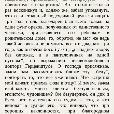
обвинитель, я и защитник!“ Вот что он несколько
раз воскликнул и, однако же, забыл упомянуть,
что если страшный подсудимый целые двадцать
три года столь благодарен был всего только за
один фунт орехов, полученных от единственного
человека, приласкавшего его ребенком в
родительском доме, то, обратно, не мог же ведь
такой человек и не помнить, все эти двадцать три
года, как он бегал босой у отца „на заднем дворе,
без сапожек, и в панталончиках на одной
пуговке“, по выражению человеколюбивого
доктора Герценштубе. О господа присяжные,
зачем нам рассматривать ближе эту „беду“,
повторять то, что все уже знают! Что встретил
мой клиент, приехав сюда к отцу? И зачем, зачем
изображать моего клиента бесчувственным,
эгоистом, чудовищем? Он безудержен, он дик и
буен, вот мы теперь его судим за это, а кто
виноват в судьбе его, кто виноват, что при
хороших наклонностях, при благородном