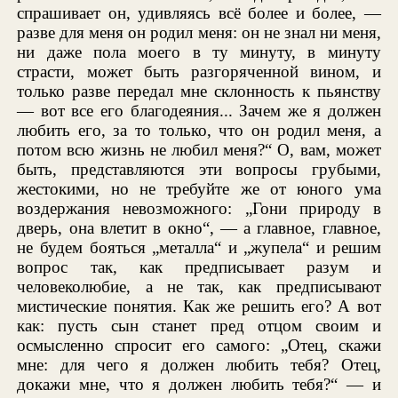
спрашивает он, удивляясь всё более и более, —
разве для меня он родил меня: он не знал ни меня,
ни даже пола моего в ту минуту, в минуту
страсти, может быть разгоряченной вином, и
только разве передал мне склонность к пьянству
— вот все его благодеяния... Зачем же я должен
любить его, за то только, что он родил меня, а
потом всю жизнь не любил меня?“ О, вам, может
быть, представляются эти вопросы грубыми,
жестокими, но не требуйте же от юного ума
воздержания невозможного: „Гони природу в
дверь, она влетит в окно“, — а главное, главное,
не будем бояться „металла“ и „жупела“ и решим
вопрос так, как предписывает разум и
человеколюбие, а не так, как предписывают
мистические понятия. Как же решить его? А вот
как: пусть сын станет пред отцом своим и
осмысленно спросит его самого: „Отец, скажи
мне: для чего я должен любить тебя? Отец,
докажи мне, что я должен любить тебя?“ — и