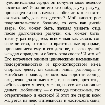
чувствительном сердце он получил такое нелепое
воспитание? Учил ли его кто-нибудь уму-разуму,
просвещен ли он в науках, любил ли кто его хоть
сколько-нибудь в его детстве? Мой клиент рос
покровительством божиим, то есть как дикий
зверь. Он, может быть, жаждал увидеть отца
после долголетней разлуки, он, может быть,
тысячу раз перед тем, вспоминая как сквозь сон
свое детство, отгонял отвратительные призраки,
приснившиеся ему в его детстве, и всею душой
жаждал оправдать и обнять отца своего! И что ж?
Его встречают одними циническими насмешками,
подозрительностью и крючкотворством из-за
спорных денег; он слышит лишь разговоры и
житейские правила, от которых воротит сердце,
ежедневно „за коньячком“, и, наконец, зрит отца,
отбивающего у него, у сына, на его же сыновние
деньги, любовницу, — о господа присяжные, это
отвратительно и жестоко! И этот же старик всем
жалуется на непочтительность и жестокость сына,