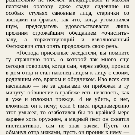
платками оратору даже сзади сидевшие на
особых стульях сановные лица, старички со
звездами на фраках, так что, когда угомонился
шум, председатель удовольствовался лишь
прежним строжайшим обещанием «очистить»
залу, а торжествующий и взволнованный
Фетюкович стал опять продолжать свою речь.
«Господа присяжные заседатели, вы помните
ту страшную ночь, о которой так много еще
сегодня говорили, когда сын, через забор, проник
в дом отца и стал наконец лицом к лицу с своим,
родившим его, врагом и обидчиком. Изо всех сил
настаиваю — не за деньгами он прибежал в ту
минуту: обвинение в грабеже есть нелепость, как
я уже и изложил прежде. И не убить, о нет,
вломился он к нему; если б имел преднамеренно
этот умысел, то озаботился бы по крайней мере
заранее хоть оружием, а медный пест он схватил
инстинктивно, сам не зная зачем. Пусть он
обманул отца знаками, пусть он проник к нему —