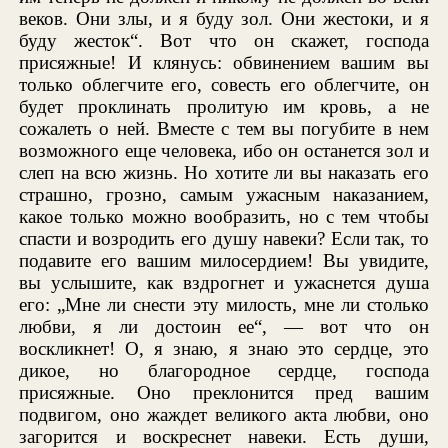
веков. Они злы, и я буду зол. Они жестоки, и я
буду жесток“. Вот что он скажет, господа
присяжные! И клянусь: обвинением вашим вы
только облегчите его, совесть его облегчите, он
будет проклинать пролитую им кровь, а не
сожалеть о ней. Вместе с тем вы погубите в нем
возможного еще человека, ибо он останется зол и
слеп на всю жизнь. Но хотите ли вы наказать его
страшно, грозно, самым ужасным наказанием,
какое только можно вообразить, но с тем чтобы
спасти и возродить его душу навеки? Если так, то
подавите его вашим милосердием! Вы увидите,
вы услышите, как вздрогнет и ужаснется душа
его: „Мне ли снести эту милость, мне ли столько
любви, я ли достоин ее“, — вот что он
воскликнет! О, я знаю, я знаю это сердце, это
дикое, но благородное сердце, господа
присяжные. Оно преклонится пред вашим
подвигом, оно жаждет великого акта любви, оно
загорится и воскреснет навеки. Есть души,