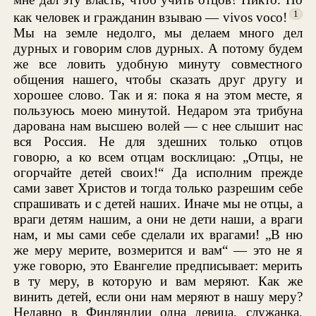
1
как человек и гражданин взываю — vivos voco!
Мы на земле недолго, мы делаем много дел
дурных и говорим слов дурных. А потому будем
же все ловить удобную минуту совместного
общения нашего, чтобы сказать друг другу и
хорошее слово. Так и я: пока я на этом месте, я
пользуюсь моею минутой. Недаром эта трибуна
дарована нам высшею волей — с нее слышит нас
вся Россия. Не для здешних только отцов
говорю, а ко всем отцам восклицаю: „Отцы, не
огорчайте детей своих!“ Да исполним прежде
сами завет Христов и тогда только разрешим себе
спрашивать и с детей наших. Иначе мы не отцы, а
враги детям нашим, а они не дети наши, а враги
нам, и мы сами себе сделали их врагами! „В ню
же меру мерите, возмерится и вам“ — это не я
уже говорю, это Евангелие предписывает: мерить
в ту меру, в которую и вам меряют. Как же
винить детей, если они нам меряют в нашу меру?
Недавно в Финляндии одна девица, служанка,