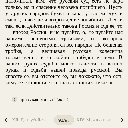
напоминать вам, что русский суд есть не кара
только, но и спасение человека погибшего! Пусть
у других народов буква и кара, у нас же дух и
смысл, спасение и возрождение погибших. И если
так, если действительно такова Россия и суд ее, то
— вперед Россия, и не пугайте, о, не пугайте нас
вашими бешеными тройками, от которых
омерзительно сторонятся все народы! Не бешеная
тройка, а величавая русская колесница
торжественно и спокойно прибудет к цели. В
ваших руках судьба моего клиента, в ваших
руках и судьба нашей правды русской. Вы
спасете ее, вы отстоите ее, вы докажете, что есть
кому ее соблюсти, что она в хороших руках!»
призываю живых!
(лат.).
1
XII. Да и убийства не было
XIV. Мужички за себя постояли
93/97