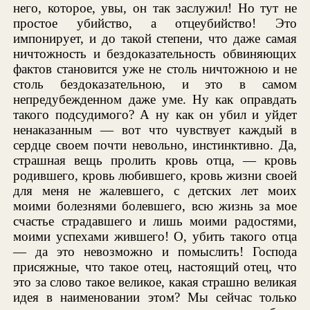
него, которое, увы, он так заслужил! Но тут не
простое убийство, а отцеубийство! Это
импонирует, и до такой степени, что даже самая
ничтожность и бездоказательность обвиняющих
фактов становится уже не столь ничтожною и не
столь бездоказательною, и это в самом
непредубежденном даже уме. Ну как оправдать
такого подсудимого? А ну как он убил и уйдет
ненаказанным — вот что чувствует каждый в
сердце своем почти невольно, инстинктивно. Да,
страшная вещь пролить кровь отца, — кровь
родившего, кровь любившего, кровь жизни своей
для меня не жалевшего, с детских лет моих
моими болезнями болевшего, всю жизнь за мое
счастье страдавшего и лишь моими радостями,
моими успехами жившего! О, убить такого отца
— да это невозможно и помыслить! Господа
присяжные, что такое отец, настоящий отец, что
это за слово такое великое, какая страшно великая
идея в наименовании этом? Мы сейчас только