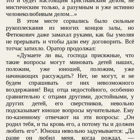
это и будет настоящим христианским делом, не
мистическим только, а разумным и уже истинно
человеколюбивым делом...»
В этом месте сорвались было сильные
рукоплескания из многих концов залы, но
Фетюкович даже замахал руками, как бы умоляя
не прерывать и чтобы дали ему договорить. Всё
тотчас затихло. Оратор продолжал:
«Думаете ли вы, господа присяжные, что
такие вопросы могут миновать детей наших,
положим, уже юношей, положим, уже
начинающих рассуждать? Нет, не могут, и не
будем спрашивать от них невозможного
воздержания! Вид отца недостойного, особенно
сравнительно с отцами другими, достойными, у
других детей, его сверстников, невольно
подсказывает юноше вопросы мучительные. Ему
по-казенному отвечают на эти вопросы: „Он
родил тебя, и ты кровь его, а потому ты и должен
любить его“. Юноша невольно задумывается: „Да
разве он любил меня, когда рождал, —