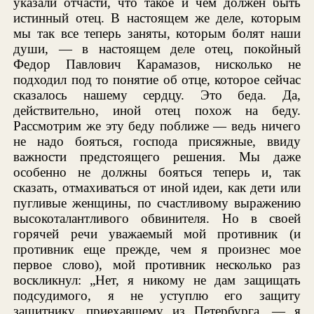
указали отчасти, что такое и чем должен быть
истинный отец. В настоящем же деле, которым
мы так все теперь заняты, которым болят наши
души, — в настоящем деле отец, покойный
Федор Павлович Карамазов, нисколько не
подходил под то понятие об отце, которое сейчас
сказалось нашему сердцу. Это беда. Да,
действительно, иной отец похож на беду.
Рассмотрим же эту беду поближе — ведь ничего
не надо бояться, господа присяжные, ввиду
важности предстоящего решения. Мы даже
особенно не должны бояться теперь и, так
сказать, отмахиваться от иной идеи, как дети или
пугливые женщины, по счастливому выражению
высокоталантливого обвинителя. Но в своей
горячей речи уважаемый мой противник (и
противник еще прежде, чем я произнес мое
первое слово), мой противник несколько раз
воскликнул: „Нет, я никому не дам защищать
подсудимого, я не уступлю его защиту
защитнику, приехавшему из Петербурга, — я