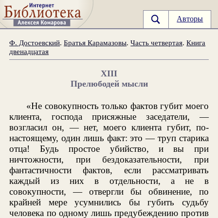
Авторы
Ф. Достоевский
.
Братья Карамазовы
.
Часть четвертая
.
Книга
двенадцатая
XIII
Прелюбодей мысли
«Не совокупность только фактов губит моего
клиента, господа присяжные заседатели, —
возгласил он, — нет, моего клиента губит, по-
настоящему, один лишь факт: это — труп старика
отца! Будь простое убийство, и вы при
ничтожности, при бездоказательности, при
фантастичности фактов, если рассматривать
каждый из них в отдельности, а не в
совокупности, — отвергли бы обвинение, по
крайней мере усумнились бы губить судьбу
человека по одному лишь предубеждению против