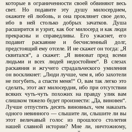
которые в ограниченности своей обвиняют весь
свет. Но подавите эту душу милосердием,
окажите ей любовь, и она проклянет свое дело,
ибо в ней столько добрых зачатков. Душа
расширится и узрит, как бог милосерд и как люди
прекрасны и справедливы. Его ужаснет, его
подавит раскаяние и бесчисленный долг,
предстоящий ему отселе. И не скажет он тогда: „Я
сквитался“, а скажет: „Я виноват пред всеми
людьми и всех людей недостойнее“. В слезах
раскаяния и жгучего страдальческого умиления
он воскликнет: „Люди лучше, чем я, ибо захотели
не погубить, а спасти меня!“ О, вам так легко это
сделать, этот акт милосердия, ибо при отсутствии
всяких чуть-чуть похожих на правду улик вам
слишком тяжело будет произнести: „Да, виновен“.
Лучше отпустить десять виновных, чем наказать
одного невинного — слышите ли, слышите ли вы
этот величавый голос из прошлого столетия
нашей славной истории? Мне ли, ничтожному,