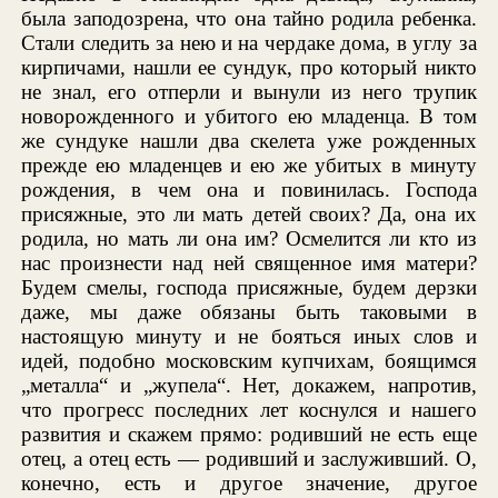
была заподозрена, что она тайно родила ребенка.
Стали следить за нею и на чердаке дома, в углу за
кирпичами, нашли ее сундук, про который никто
не знал, его отперли и вынули из него трупик
новорожденного и убитого ею младенца. В том
же сундуке нашли два скелета уже рожденных
прежде ею младенцев и ею же убитых в минуту
рождения, в чем она и повинилась. Господа
присяжные, это ли мать детей своих? Да, она их
родила, но мать ли она им? Осмелится ли кто из
нас произнести над ней священное имя матери?
Будем смелы, господа присяжные, будем дерзки
даже, мы даже обязаны быть таковыми в
настоящую минуту и не бояться иных слов и
идей, подобно московским купчихам, боящимся
„металла“ и „жупела“. Нет, докажем, напротив,
что прогресс последних лет коснулся и нашего
развития и скажем прямо: родивший не есть еще
отец, а отец есть — родивший и заслуживший. О,
конечно, есть и другое значение, другое