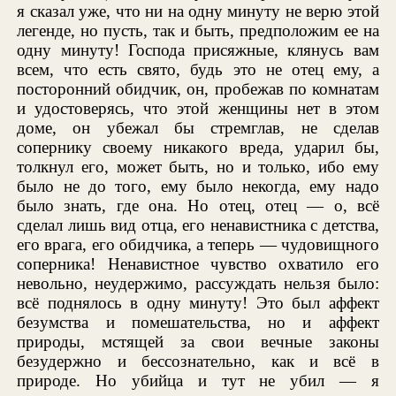
я сказал уже, что ни на одну минуту не верю этой
легенде, но пусть, так и быть, предположим ее на
одну минуту! Господа присяжные, клянусь вам
всем, что есть свято, будь это не отец ему, а
посторонний обидчик, он, пробежав по комнатам
и удостоверясь, что этой женщины нет в этом
доме, он убежал бы стремглав, не сделав
сопернику своему никакого вреда, ударил бы,
толкнул его, может быть, но и только, ибо ему
было не до того, ему было некогда, ему надо
было знать, где она. Но отец, отец — о, всё
сделал лишь вид отца, его ненавистника с детства,
его врага, его обидчика, а теперь — чудовищного
соперника! Ненавистное чувство охватило его
невольно, неудержимо, рассуждать нельзя было:
всё поднялось в одну минуту! Это был аффект
безумства и помешательства, но и аффект
природы, мстящей за свои вечные законы
безудержно и бессознательно, как и всё в
природе. Но убийца и тут не убил — я