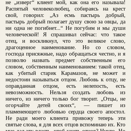
не „изверг“ клиент мой, как она его называла!
Распятый человеколюбец, собираясь на крест
свой, говорил: „Аз есмь пастырь добрый,
пастырь добрый полагает душу свою за овцы, да
ни одна не погибнет...“ Не погубим и мы души
человеческой! Я спрашивал сейчас: что такое
отец, и воскликнул, что это великое слово,
драгоценное наименование. Но со словом,
господа присяжные, надо обращаться честно, и я
позволю назвать предмет собственным его
словом, собственным наименованием: такой отец,
как убитый старик Карамазов, не может и
недостоин называться отцом. Любовь к отцу, не
оправданная отцом, есть нелепость, есть
невозможность. Нельзя создать любовь из
ничего, из ничего только бог творит. „Отцы, не
огорчайте детей своих“, — пишет из
пламенеющего любовью сердца своего апостол.
Не ради моего клиента привожу теперь эти
святые слова, я для всех отцов вспоминаю их. Кто
мне дал эту власть, чтоб учить отцов? Никто. Но