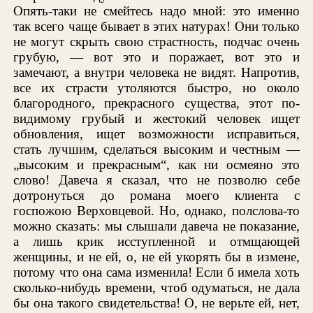
Опять-таки не смейтесь надо мной: это именно
так всего чаще бывает в этих натурах! Они только
не могут скрыть свою страстность, подчас очень
грубую, — вот это и поражает, вот это и
замечают, а внутри человека не видят. Напротив,
все их страсти утоляются быстро, но около
благородного, прекрасного существа, этот по-
видимому грубый и жестокий человек ищет
обновления, ищет возможности исправиться,
стать лучшим, сделаться высоким и честным —
„высоким и прекрасным“, как ни осмеяно это
слово! Давеча я сказал, что не позволю себе
дотронуться до романа моего клиента с
госпожою Верховцевой. Но, однако, полслова-то
можно сказать: мы слышали давеча не показание,
а лишь крик исступленной и отмщающей
женщины, и не ей, о, не ей укорять бы в измене,
потому что она сама изменила! Если б имела хоть
сколько-нибудь времени, чтоб одуматься, не дала
бы она такого свидетельства! О, не верьте ей, нет,