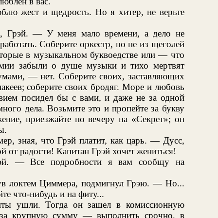
люблен в вас.
блю жест и щедрость. Но я хитер, не верьте
, Грэй. — У меня мало времени, а дело не
работать. Соберите оркестр, но не из щеголей
оторые в музыкальном буквоедстве или — что
мии забыли о душе музыки и тихо мертвят
мами, — нет. Соберите своих, заставляющих
лакеев; соберите своих бродяг. Море и любовь
твием посидел бы с вами, и даже не за одной
ного дела. Возьмите это и пропейте за букву
ение, приезжайте по вечеру на «Секрет»; он
ы.
р, зная, что Грэй платит, как царь. — Дусс,
й от радости! Капитан Грэй хочет жениться!
эй. — Все подробности я вам сообщу на
ув локтем Циммера, подмигнул Грэю. — Но...
те что-нибудь и на фиту...
нты ушли. Тогда он зашел в комиссионную
 за крупную сумму — выполнить срочно, в