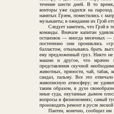
течение шести дней. В то время,
конторы уже садился на пароход.
нанятых Грэем, поместились с мат
музыканты; в ожидании их Грэй отп
Следует заметить, что Грэй в т
команды. Вначале капитан удивля
остановок — иногда месячных — в
постепенно они прониклись «г
балластом, отказываясь брать выг
ему предложенный груз. Никто не 
машин и другое, что мрачно 
представления скучной необходим
животных, пряности, чай, табак, 
сандал, пальму. Все это отвечал
живописную атмосферу; не удивит
таким образом, в духе своеобразн
иные суда, окутанные дымом плоск
вопросы в физиономиях; самый туп
производить ремонт в русле лесной
Пантен, конечно, сообщил им 