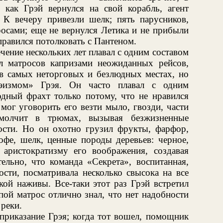
 как Грэй вернулся на свой корабль, агент
 К вечеру привезли шелк; пять парусников,
росами; еще не вернулся Летика и не прибыли
равился потолковать с Пантеном.
ечение нескольких лет плавал с одним составом
л матросов капризами неожиданных рейсов,
 самых неторговых и безлюдных местах, но
рэизмом» Грэя. Он часто плавал с одним
одный фрахт только потому, что не нравился
мог уговорить его везти мыло, гвозди, части
молчит в трюмах, вызывая безжизненные
ости. Но он охотно грузил фрукты, фарфор,
кофе, шелк, ценные породы деревьев: черное,
о аристократизму его воображения, создавая
ельно, что команда «Секрета», воспитанная,
ости, посматривала несколько свысока на все
ой наживы. Все-таки этот раз Грэй встретил
ой матрос отлично знал, что нет надобности
 реки.
приказание Грэя; когда тот вошел, помощник