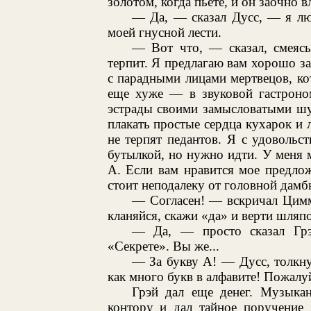
золотом, когда пьете, и он заочно в
— Да, — сказал Дусс, — я лю
моей гнусной лести.
— Вот что, — сказал, смеясь
терпит. Я предлагаю вам хорошо за
с парадными лицами мертвецов, к
еще хуже — в звуковой гастроно
эстрады своими замысловатыми шу
плакать простые сердца кухарок и 
не терпят педантов. Я с удовольс
бутылкой, но нужно идти. У меня м
А. Если вам нравится мое предлож
стоит неподалеку от головной дамб
— Согласен! — вскричал Цимме
кланяйся, скажи «да» и верти шляпо
— Да, — просто сказал Гр
«Секрете». Вы же...
— За букву А! — Дусс, толкн
как много букв в алфавите! Пожалуй
Грэй дал еще денег. Музыка
контору и дал тайное поручение