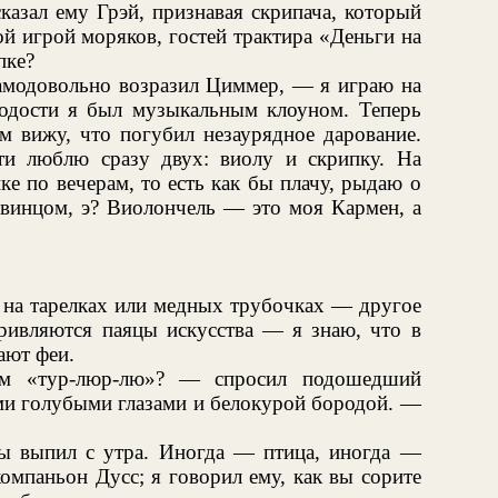
казал ему Грэй, признавая скрипача, который
ой игрой моряков, гостей трактира «Деньги на
пке?
модовольно возразил Циммер, — я играю на
лодости я был музыкальным клоуном. Теперь
ем вижу, что погубил незаурядное дарование.
ти люблю сразу двух: виолу и скрипку. На
ке по вечерам, то есть как бы плачу, рыдаю о
 винцом, э? Виолончель — это моя Кармен, а
на тарелках или медных трубочках — другое
кривляются паяцы искусства — я знаю, что в
ают феи.
м «тур-люр-лю»? — спросил подошедший
ими голубыми глазами и белокурой бородой. —
ы выпил с утра. Иногда — птица, иногда —
омпаньон Дусс; я говорил ему, как вы сорите