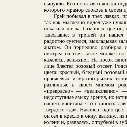
выпукло. Его понятия о жизни подв
которого мрамор спокоен в своем п
Грэй побывал в трех лавках, п
так как мысленно видел уже нужны
показали шелка базарных цветов, 
тщеславие; в третьей он нашел
радостно суетился, выкладывая зал
анатом. Он терпеливо разбирал с
смотрел на свет такое множество
казалось, вспыхнет. На носок сапог
лице блестел розовый отсвет. Рояс
цвета: красный, бледный розовый
оранжевых и мрачно-рыжих тонов;
различные в своем мнимом родс
«прекрасно» — «великолепно» — 
недоступные языку зрения, но исти
нашего капитана; что приносил лав
твердого «да». Наконец, один цвет
он сел в кресло к окну, вытянул и
колени и, развалясь, с трубкой в зу