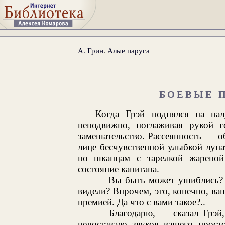
А. Грин
.
Алые паруса
БОЕВЫЕ 
Когда Грэй поднялся на пал
неподвижно, поглаживая рукой г
замешательство. Рассеянность — о
лице бесчувственной улыбкой лун
по шканцам с тарелкой жареной
состояние капитана.
— Вы быть может ушиблись? 
видели? Впрочем, это, конечно, ва
премией. Да что с вами такое?..
— Благодарю, — сказал Грэй,
недоставало звуков вашего прост