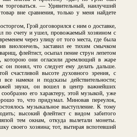
чем торговаться. — Удивительный, наилучший
овар вне сравнения, только у меня найдете
осторгом, Грэй договорился с ним о доставке,
тил по счету и ушел, провожаемый хозяином с
временем через улицу от того места, где была
оив виолончель, заставил ее тихим смычком
варищ, флейтист, осыпал пение струн лепетом
ка, которою они огласили дремлющий в жаре
ас он понял, что следует ему делать дальше.
ой счастливой высоте духовного зрения, с
 все намеки и подсказы действительности;
ажей звуки, он вошел в центр важнейших
 сообразно его характеру, этой музыкой, уже
орошо то, что придумал. Миновав переулок,
состоялось музыкальное выступление. К тому
одить; высокий флейтист с видом забитого
ляпой тем окнам, откуда вылетали монеты.
ку своего хозяина; тот, вытирая вспотевший