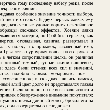
ерглись тому последнему набегу резца, после
рекрасном сиянии.
ридавая особенное значение точности выбора,
й цвет и оттенок. В двух первых лавках ему
предназначенные удовлетворить незатейливое
 образцы сложных эффектов. Хозяин лавки
ежавшиеся материи, но Грэй был серьезен, как
вертки, откладывал, сдвигал, развертывал и
 алых полос, что прилавок, заваленный ими,
а Грэя легла пурпурная волна; на его руках и
ь в легком сопротивлении шелка, он различал
 и розовый темный; густые закипи вишневых,
 здесь были оттенки всех сил и значений,
тве, подобно словам: «очаровательно» —
«совершенно»; в складках таились намеки,
нный алый цвет долго не представлялся глазам
очник, было хорошо, но не вызывало ясного и
 привлек обезоруженное внимание покупателя;
з шумного шелка длинный конец, бросил его на
бах, стал созерцательно неподвижен.