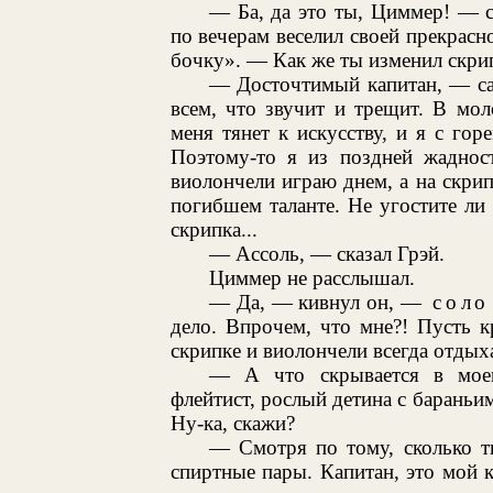
— Ба, да это ты, Циммер! — с
по вечерам веселил своей прекрасн
бочку». — Как же ты изменил скри
— Досточтимый капитан, — са
всем, что звучит и трещит. В мо
меня тянет к искусству, и я с гор
Поэтому-то я из поздней жаднос
виолончели играю днем, а на скрип
погибшем таланте. Не угостите ли
скрипка...
— Ассоль, — сказал Грэй.
Циммер не расслышал.
— Да, — кивнул он, —
соло
дело. Впрочем, что мне?! Пусть 
скрипке и виолончели всегда отдых
— А что скрывается в мое
флейтист, рослый детина с барань
Ну-ка, скажи?
— Смотря по тому, сколько т
спиртные пары. Капитан, это мой к