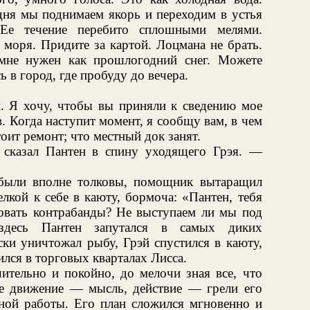
дня мы поднимаем якорь и переходим в устья
 Ее течение перебито сплошными мелями.
моря. Придите за картой. Лоцмана не брать.
 мне нужен как прошлогодний снег. Можете
ь в город, где пробуду до вечера.
. Я хочу, чтобы вы приняли к сведению мое
. Когда наступит момент, я сообщу вам, в чем
оит ремонт; что местный док занят.
сказал Пантен в спину уходящего Грэя. —
 были вполне толковы, помощник вытаращил
елкой к себе в каюту, бормоча: «Пантен, тебя
бовать контрабанды? Не выступаем ли мы под
десь Пантен запутался в самых диких
ки уничтожал рыбу, Грэй спустился в каюту,
вился в торговых кварталах Лисса.
ительно и покойно, до мелочи зная все, что
е движение — мысль, действие — грели его
ной работы. Его план сложился мгновенно и