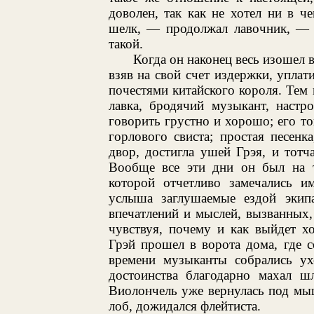
доволен, так как не хотел ни в 
шелк, — продолжал лавочник, — т
такой.
Когда он наконец весь изошел в
взяв на свой счет издержки, упла
почестями китайского короля. Тем 
лавка, бродячий музыкант, настр
говорить грустно и хорошо; его то
горлового свиста; простая песен
двор, достигла ушей Грэя, и тотч
Вообще все эти дни он был на т
которой отчетливо замечались им
услыша заглушаемые ездой экип
впечатлений и мыслей, вызванных,
чувствуя, почему и как выйдет х
Грэй прошел в ворота дома, где 
времени музыканты собрались ух
достоинства благодарно махал ш
Виолончель уже вернулась под мыш
лоб, дожидался флейтиста.