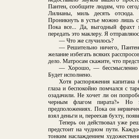
Пантен, сообщите людям, что сего
Лилианы, миль десять отсюда.
Проникнуть в устье можно лишь с 
Пока все... Да, выгодный фрахт
передать это маклеру. Я отправляюс
— Что же случилось?
— Решительно ничего, Пантен
желание избегать всяких расспросов
дело. Матросам скажите, что предст
— Хорошо, — бессмысленно 
Будет исполнено.
Хотя распоряжения капитана
глаза и беспокойно помчался с тар
озадачили. Не хочет ли он попро
черным флагом пирата?» Но з
предположениях. Пока он нервичес
взял деньги и, переехав бухту, поя
Теперь он действовал уже реш
предстоит на чудном пути. Каждо
тонким наслаждением художествен