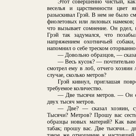
Этот совершенно чистый, как
веселья и царственности цвет 
разыскивал Грэй. В нем не было см
фиолетовых или лиловых намеков; 
что вызывает сомнение. Он рдел, 
Грэй так задумался, что позаб
напряжением охотничьей собаки,
напомнил о себе треском оторванно
— Довольно образцов, — сказал
— Весь кусок? — почтительно 
смотрел ему в лоб, отчего хозяин 
случае, сколько метров?
Грэй кивнул, приглашая повр
требуемое количество.
— Две тысячи метров. — Он с
двух тысяч метров.
— Две? — сказал хозяин, с
Тысячи? Метров? Прошу вас сесть,
образцы новых материй? Как вам 
табак; прошу вас. Две тысячи... 
такое же отношение к настоящей,