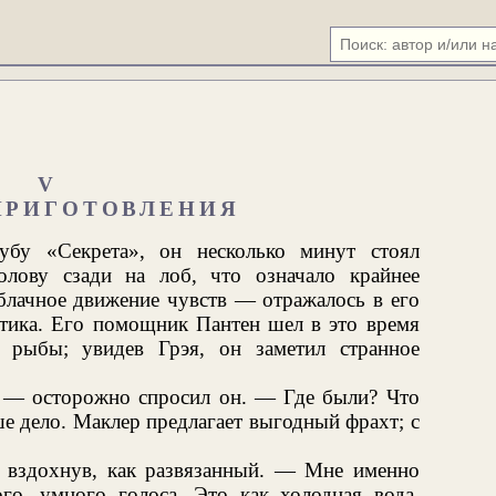
V
ПРИГОТОВЛЕНИЯ
убу «Секрета», он несколько минут стоял
олову сзади на лоб, что означало крайнее
блачное движение чувств — отражалось в его
атика. Его помощник Пантен шел в это время
 рыбы; увидев Грэя, он заметил странное
— осторожно спросил он. — Где были? Что
ше дело. Маклер предлагает выгодный фрахт; с
 вздохнув, как развязанный. — Мне именно
ого, умного голоса. Это как холодная вода.