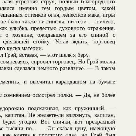
 алая утренняя струя, полный благородного
являлся именно тем гордым цветом, какой
ешанных оттенков огня, лепестков мака, игры
не было также ни синевы, ни тени — ничего,
как улыбка, прелестью духовного отражения.
ыл о хозяине, ожидавшем за его спиной с
 сделавшей стойку. Устав ждать, торговец
го куска материи.
 Грэй, вставая, — этот шелк я беру.
сомневаясь, спросил торговец. Но Грэй молча
лавки сделался немного развязнее. — В таком
еменить, и высчитал карандашом на бумаге
 сомнением осмотрел полки. — Да, не более
удорожно подскакивая, как пружинный. —
 капитан. Не желаете-ли взглянуть, капитан,
будет угодно. Вот спички, вот прекрасный
две тысячи по... — Он сказал цену, имеющую
 как клятва к простому «да», но Грэй был