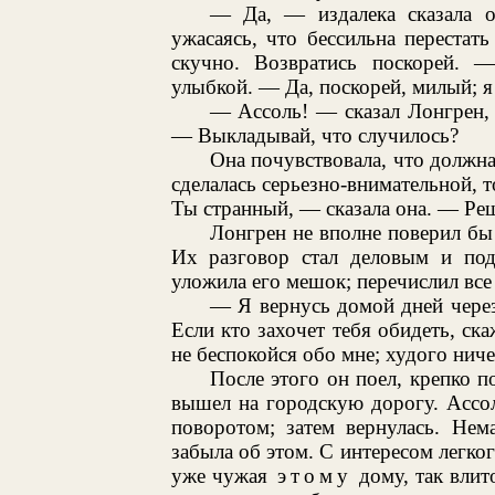
— Да, — издалека сказала о
ужасаясь, что бессильна перестат
скучно. Возвратись поскорей. —
улыбкой. — Да, поскорей, милый; я
— Ассоль! — сказал Лонгрен, 
— Выкладывай, что случилось?
Она почувствовала, что должна 
сделалась серьезно-внимательной, т
Ты странный, — сказала она. — Реш
Лонгрен не вполне поверил бы 
Их разговор стал деловым и под
уложила его мешок; перечислил все
— Я вернусь домой дней через
Если кто захочет тебя обидеть, ск
не беспокойся обо мне; худого ниче
После этого он поел, крепко п
вышел на городскую дорогу. Ассол
поворотом; затем вернулась. Нем
забыла об этом. С интересом легког
уже чужая
этому
дому, так влито