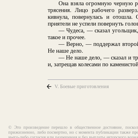
Она взяла огромную черную ру
трясения. Лицо рабочего развер
кивнула, повернулась и отошла. 
приятели не успели повернуть голов
— Чудеса, — сказал угольщик, 
такое и прочее.
— Верно, — поддержал второй,
Не наше дело.
— Не наше дело, — сказал и тре
и, затрещав колесами по каменистой
V. Боевые приготовления
© Это произведение перешло в общественное достояние, поскол
прижизненно, либо посмертно, но с момента публикации также про
чьего-либо согласия или разрешения и без выплаты авторского возн