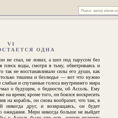
VI
ОСТАЕТСЯ ОДНА
он не спал, не ловил, а шел под парусом без
я плеск воды, смотря в тьму, обветриваясь и
о так не восстанавливало силы его души, как
 только тишина и безлюдье — вот что нужно
е слабые и спутанные голоса внутреннего мира
умал о будущем, о бедности, об Ассоль. Ему
е на время; кроме того, он боялся воскресить
в на корабль, он снова вообразит, что там, в
й никогда друг, и возвращаясь, он будет
го ожидания. Мери никогда больше не выйдет
обы у Ассоль было что есть, решив поэтому