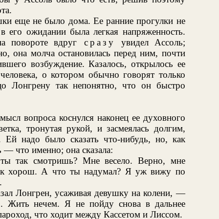
та.
шки еще не было дома. Ее ранние прогулки не
 в его ожидании была легкая напряженность.
на повороте вдруг
сразу
увидел Ассоль;
о, она молча остановилась перед ним, почти
зившего возбуждение. Казалось, открылось ее
человека, о котором обычно говорят только
цо Лонгрену так непонятно, что он быстро
смысл вопроса коснулся наконец ее духовного
ветка, тронутая рукой, и засмеялась долгим,
 Ей надо было сказать что-нибудь, но, как
 — что именно; она сказала:
 ты так смотришь? Мне весело. Верно, мне
 так хорош. А что ты надумал? Я уж вижу по
.
зал Лонгрен, усаживая девушку на колени, —
. Жить нечем. Я не пойду снова в дальнее
пароход, что ходит между Кассетом и Лиссом.