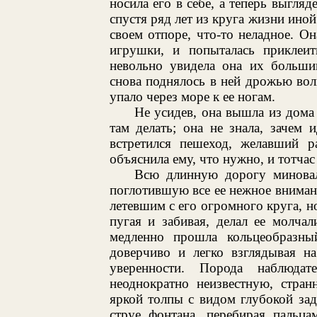
носила его в себе, а теперь выгл
спустя ряд лет из круга жизни иной
своем отпоре, что-то неладное. Он
игрушки, и попыталась приклеит
невольно увидела она их большим
снова поднялось в ней дрожью волн
упало через море к ее ногам.
Не усидев, она вышла из дома
там делать; она не знала, зачем
встретился пешеход, желавший ра
объяснила ему, что нужно, и тотчас
Всю длинную дорогу миновала
поглотившую все ее нежное вниман
летевшим с его огромного круга, но
пугая и забивая, делал ее молча
медленно прошла кольцеобразный
доверчиво и легко взглядывая н
уверенности. Порода наблюда
неоднократно неизвестную, стра
яркой толпы с видом глубокой за
струе фонтана, перебирая пальца