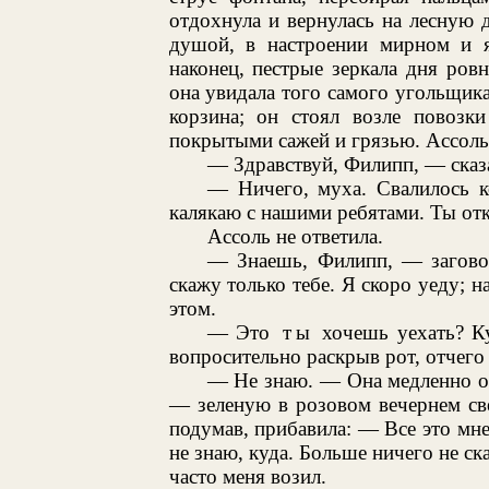
отдохнула и вернулась на лесную 
душой, в настроении мирном и я
наконец, пестрые зеркала дня ров
она увидала того самого угольщика
корзина; он стоял возле повозк
покрытыми сажей и грязью. Ассоль
— Здравствуй, Филипп, — сказа
— Ничего, муха. Свалилось к
калякаю с нашими ребятами. Ты от
Ассоль не ответила.
— Знаешь, Филипп, — загово
скажу только тебе. Я скоро уеду; н
этом.
— Это
ты
хочешь уехать? К
вопросительно раскрыв рот, отчего 
— Не знаю. — Она медленно осм
— зеленую в розовом вечернем св
подумав, прибавила: — Все это мне 
не знаю, куда. Больше ничего не ск
часто меня возил.