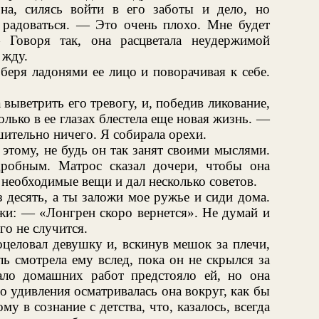
на, силясь войти в его заботы и дело, но
ь радоваться. — Это очень плохо. Мне будет
 Говоря так, она расцветала неудержимой
 жду.
беря ладонями ее лицо и поворачивая к себе.
выветрить его тревогу, и, победив ликование,
олько в ее глазах блестела еще новая жизнь. —
ительно ничего. Я собирала орехи.
этому, не будь он так занят своими мыслями.
робным. Матрос сказал дочери, чтобы она
 необходимые вещи и дал несколько советов.
 десять, а ты заложи мое ружье и сиди дома.
ажи: — «Лонгрен скоро вернется». Не думай и
го не случится.
оцеловал девушку и, вскинув мешок за плечи,
ь смотрела ему вслед, пока он не скрылся за
ало домашних работ предстояло ей, но она
о удивления осматривалась она вокруг, как бы
му в сознание с детства, что, казалось, всегда