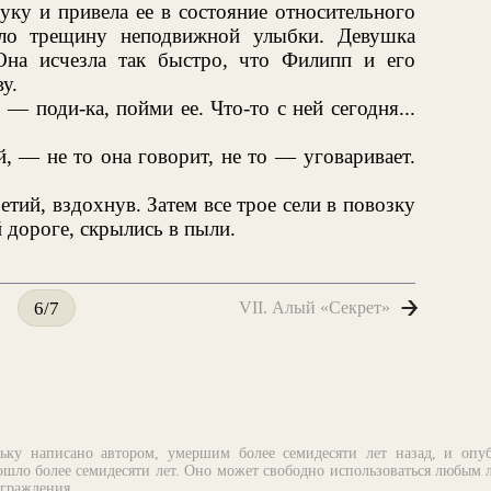
ку и привела ее в состояние относительного
зло трещину неподвижной улыбки. Девушка
Она исчезла так быстро, что Филипп и его
у.
— поди-ка, пойми ее. Что-то с ней сегодня...
 — не то она говорит, не то — уговаривает.
тий, вздохнув. Затем все трое сели в повозку
 дороге, скрылись в пыли.
VII. Алый «Секрет»
6/7
ьку написано автором, умершим более семидесяти лет назад, и опу
шло более семидесяти лет. Оно может свободно использоваться любым 
аграждения.