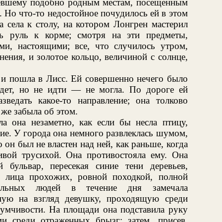
ядевшему подобно родным местам, посещенным
. Но что-то недостойное почудилось ей в этом
а села к столу, на котором Лонгрен мастерил
ь руль к корме; смотря на эти предметы,
и, настоящими; все, что случилось утром,
ения, и золотое кольцо, величиной с солнце,
 и пошла в Лисс. Ей совершенно нечего было
 идет, но не идти — не могла. По дороге ей
зведать какое-то направление; она толково
 же забыла об этом.
 она незаметно, как если бы несла птицу,
ие. У города она немного развлеклась шумом,
 он был не властен над ней, как раньше, когда
ливой трусихой. Она противостояла ему. Она
 бульвар, пересекая синие тени деревьев,
а лица прохожих, ровной походкой, полной
тельных людей в течение дня замечала
нную на взгляд девушку, проходящую среди
думчивости. На площади она подставила руку
ми среди отраженных брызг; затем, присев,