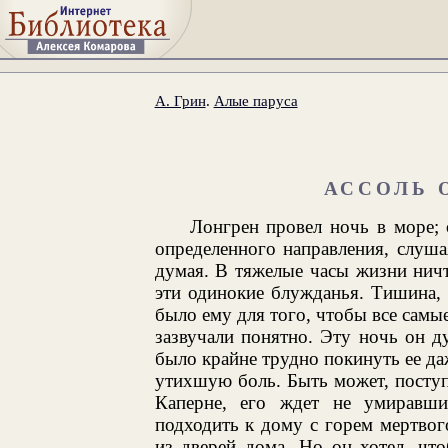
А. Грин
.
Алые паруса
АССОЛЬ 
Лонгрен провел ночь в море; 
определенного направления, слуша
думая. В тяжелые часы жизни ничт
эти одинокие блужданья. Тишина,
было ему для того, чтобы все самы
зазвучали понятно. Эту ночь он д
было крайне трудно покинуть ее даж
утихшую боль. Быть может, поступи
Каперне, его ждет не умиравши
подходить к дому с горем мертво
из дверей дома. Но он хотел, чт