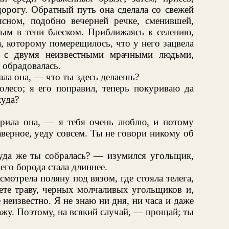
дорогу. Обратный путь она сделала со свежей
сном, подобно вечерней речке, сменившей,
ным в тени блеском. Приближаясь к селению,
, которому померещилось, что у него зацвела
и с двумя неизвестными мрачными людьми,
 обрадовалась.
ла она, — что ты здесь делаешь?
олесо; я его поправил, теперь покуриваю да
куда?
рила она, — я тебя очень люблю, и потому
аверное, уеду совсем. Ты не говори никому об
уда же ты собралась? — изумился угольщик,
его борода стала длиннее.
отрела поляну под вязом, где стояла телега,
ете траву, черных молчаливых угольщиков и,
неизвестно. Я не знаю ни дня, ни часа и даже
ажу. Поэтому, на всякий случай, — прощай; ты