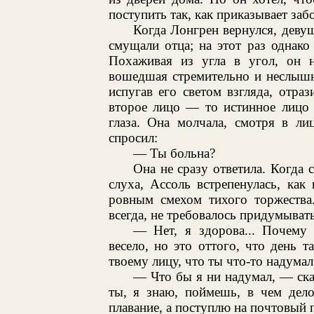
поступить так, как приказывает забо
Когда Лонгрен вернулся, деву
смущали отца; на этот раз однако
Похаживая из угла в угол, он 
вошедшая стремительно и неслышн
испугав его светом взгляда, отра
второе лицо — то истинное лицо 
глаза. Она молчала, смотря в ли
спросил:
— Ты больна?
Она не сразу ответила. Когда 
слуха, Ассоль встрепенулась, как 
ровным смехом тихого торжества.
всегда, не требовалось придумывать
— Нет, я здорова... Почему
весело, но это оттого, что день
твоему лицу, что ты что-то надумал
— Что бы я ни надумал, — ска
ты, я знаю, поймешь, в чем дело
плавание, а поступлю на почтовый 