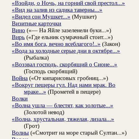
«Взойди, о Ночь, на горний свой престол...»
«Вид на залив из садика таверны...»
«Видел сон Мушкет...»
(Мушкет)
Визитные карточки
Вино
(«— На Яйле зазеленели буки...»)
Вирь
(«Где ельник сумрачный стоит...»)
«Во имя бога, вечно всеблагого!..»
(Закон)
«Вода за холодные серые дни в октябре...»
(Рыбалка)
«Воззвал господь, скорбящий о Сионе...»
(Господь скорбящий)
Война
(«От кипарисовых гробниц...»)
«Вокруг пещеры гул. Над нами мрак. Во
мраке...»
(Прометей в пещере)
Волки
«Волна ушла — блестят, как золотые...»
(Золотой невод)
«Волна, хрустальная, тяжелая, лизала...»
(Грот)
Волны
(«Смотрит на море старый Султан...»)