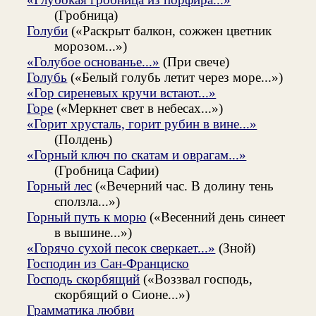
(Гробница)
Голуби
(«Раскрыт балкон, сожжен цветник
морозом...»)
«Голубое основанье...»
(При свече)
Голубь
(«Белый голубь летит через море...»)
«Гор сиреневых кручи встают...»
Горе
(«Меркнет свет в небесах...»)
«Горит хрусталь, горит рубин в вине...»
(Полдень)
«Горный ключ по скатам и оврагам...»
(Гробница Сафии)
Горный лес
(«Вечерний час. В долину тень
сползла...»)
Горный путь к морю
(«Весенний день синеет
в вышине...»)
«Горячо сухой песок сверкает...»
(Зной)
Господин из Сан-Франциско
Господь скорбящий
(«Воззвал господь,
скорбящий о Сионе...»)
Грамматика любви