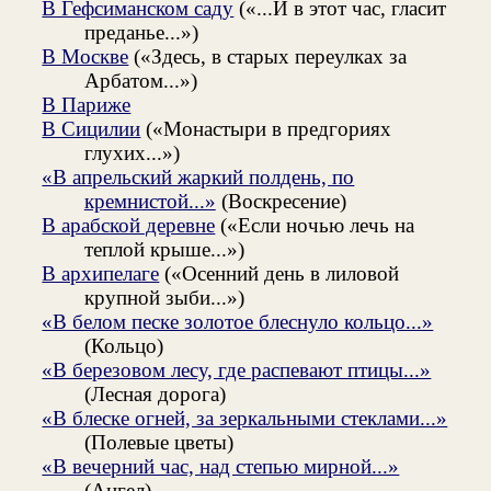
В Гефсиманском саду
(«...И в этот час, гласит
преданье...»)
В Москве
(«Здесь, в старых переулках за
Арбатом...»)
В Париже
В Сицилии
(«Монастыри в предгориях
глухих...»)
«В апрельский жаркий полдень, по
кремнистой...»
(Воскресение)
В арабской деревне
(«Если ночью лечь на
теплой крыше...»)
В архипелаге
(«Осенний день в лиловой
крупной зыби...»)
«В белом песке золотое блеснуло кольцо...»
(Кольцо)
«В березовом лесу, где распевают птицы...»
(Лесная дорога)
«В блеске огней, за зеркальными стеклами...»
(Полевые цветы)
«В вечерний час, над степью мирной...»
(Ангел)