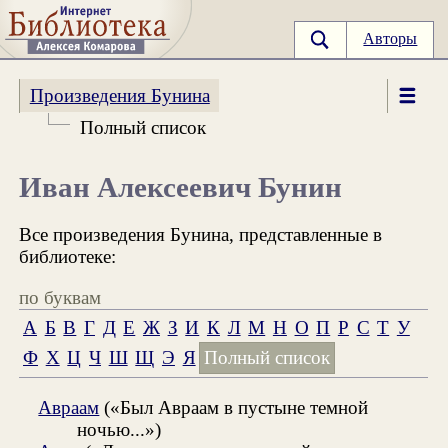
Авторы
Произведения Бунина
Полный список
Иван Алексеевич Бунин
Все произведения Бунина, представленные в
библиотеке:
по буквам
А
Б
В
Г
Д
Е
Ж
З
И
К
Л
М
Н
О
П
Р
С
Т
У
Ф
Х
Ц
Ч
Ш
Щ
Э
Я
Полный список
Авраам
(«Был Авраам в пустыне темной
ночью...»)