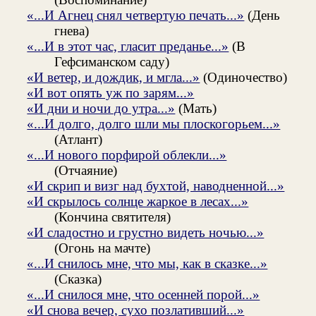
«...И Агнец снял четвертую печать...»
(День
гнева)
«...И в этот час, гласит преданье...»
(В
Гефсиманском саду)
«И ветер, и дождик, и мгла...»
(Одиночество)
«И вот опять уж по зарям...»
«И дни и ночи до утра...»
(Мать)
«...И долго, долго шли мы плоскогорьем...»
(Атлант)
«...И нового порфирой облекли...»
(Отчаяние)
«И скрип и визг над бухтой, наводненной...»
«И скрылось солнце жаркое в лесах...»
(Кончина святителя)
«И сладостно и грустно видеть ночью...»
(Огонь на мачте)
«...И снилось мне, что мы, как в сказке...»
(Сказка)
«...И снилося мне, что осенней порой...»
«И снова вечер, сухо позлативший...»