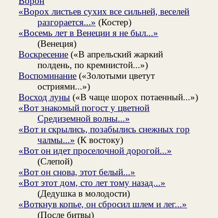
Ворон
«Ворох листьев сухих все сильней, веселей
разгорается...»
(Костер)
«Восемь лет в Венеции я не был...»
(Венеция)
Воскресение
(«В апрельский жаркий
полдень, по кремнистой...»)
Воспоминание
(«Золотыми цветут
остриями...»)
Восход луны
(«В чаще шорох потаенный...»)
«Вот знакомый погост у цветной
Средиземной волны...»
«Вот и скрылись, позабылись снежных гор
чалмы...»
(К востоку)
«Вот он идет проселочной дорогой...»
(Слепой)
«Вот он снова, этот белый...»
«Вот этот дом, сто лет тому назад...»
(Дедушка в молодости)
«Воткнув копье, он сбросил шлем и лег...»
(После битвы)