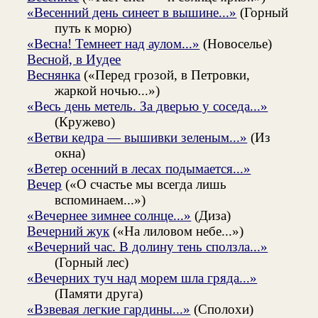
«Весенний день синеет в вышине...»
(Горный
путь к морю)
«Весна! Темнеет над аулом...»
(Новоселье)
Весной, в Иудее
Веснянка
(«Перед грозой, в Петровки,
жаркой ночью...»)
«Весь день метель. За дверью у соседа...»
(Кружево)
«Ветви кедра — вышивки зеленым...»
(Из
окна)
«Ветер осенний в лесах подымается...»
Вечер
(«О счастье мы всегда лишь
вспоминаем...»)
«Вечернее зимнее солнце...»
(Диза)
Вечерний жук
(«На лиловом небе...»)
«Вечерний час. В долину тень сползла...»
(Горный лес)
«Вечерних туч над морем шла гряда...»
(Памяти друга)
«Взвевая легкие гардины...»
(Сполохи)