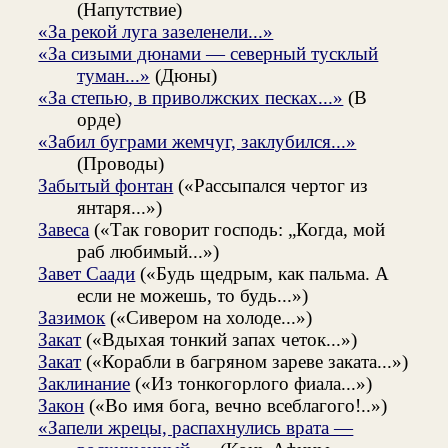
(Напутствие)
«За рекой луга зазеленели...»
«За сизыми дюнами — северный тусклый
туман...»
(Дюны)
«За степью, в приволжских песках...»
(В
орде)
«Забил буграми жемчуг, заклубился...»
(Проводы)
Забытый фонтан
(«Рассыпался чертог из
янтаря...»)
Завеса
(«Так говорит господь: „Когда, мой
раб любимый...»)
Завет Саади
(«Будь щедрым, как пальма. А
если не можешь, то будь...»)
Зазимок
(«Сивером на холоде...»)
Закат
(«Вдыхая тонкий запах четок...»)
Закат
(«Корабли в багряном зареве заката...»)
Заклинание
(«Из тонкогорлого фиала...»)
Закон
(«Во имя бога, вечно всеблагого!..»)
«Запели жрецы, распахнулись врата —