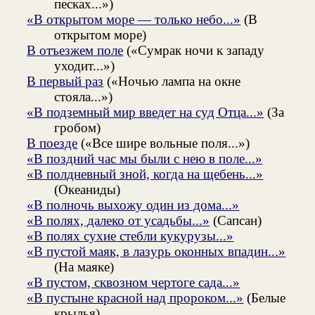
песках...»)
«В открытом море — только небо...»
(В
открытом море)
В отъезжем поле
(«Сумрак ночи к западу
уходит...»)
В первый раз
(«Ночью лампа на окне
стояла...»)
«В подземный мир введет на суд Отца...»
(За
гробом)
В поезде
(«Все шире вольные поля...»)
«В поздний час мы были с нею в поле...»
«В полдневный зной, когда на щебень...»
(Океаниды)
«В полночь выхожу один из дома...»
«В полях, далеко от усадьбы...»
(Сапсан)
«В полях сухие стебли кукурузы...»
«В пустой маяк, в лазурь оконных впадин...»
(На маяке)
«В пустом, сквозном чертоге сада...»
«В пустыне красной над пророком...»
(Белые
крылья)