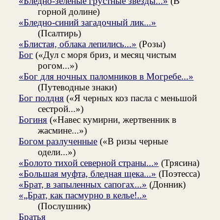
«Бледно-зеленые грустные звезды...»
(В
горной долине)
«Бледно-синий загадочный лик...»
(Псалтирь)
«Блистая, облака лепились...»
(Розы)
Бог
(«Дул с моря бриз, и месяц чистым
рогом...»)
«Бог для ночных паломников в Могребе...»
(Путеводные знаки)
Бог полдня
(«Я черных коз пасла с меньшой
сестрой...»)
Богиня
(«Навес кумирни, жертвенник в
жасмине...»)
Богом разлученные
(«В ризы черные
одели...»)
«Болото тихой северной страны...»
(Трясина)
«Большая муфта, бледная щека...»
(Поэтесса)
«Брат, в запыленных сапогах...»
(Донник)
«„Брат, как пасмурно в келье!..»
(Послушник)
Братья