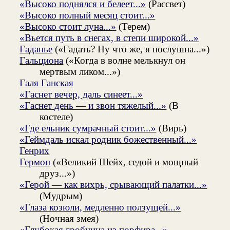
«Высоко поднялся и белеет...»
(Рассвет)
«Высоко полный месяц стоит...»
«Высоко стоит луна...»
(Терем)
«Вьется путь в снегах, в степи широкой...»
Гаданье
(«Гадать? Ну что же, я послушна...»)
Гальциона
(«Когда в волне мелькнул он
мертвым ликом...»)
Галя Ганская
«Гаснет вечер, даль синеет...»
«Гаснет день — и звон тяжелый...»
(В
костеле)
«Где ельник сумрачный стоит...»
(Вирь)
«Геймдаль искал родник божественный...»
Генрих
Гермон
(«Великий Шейх, седой и мощный
друз...»)
«Герой — как вихрь, срывающий палатки...»
(Мудрым)
«Глаза козюли, медленно ползущей...»
(Ночная змея)
«Глубокая гробница из порфира...»