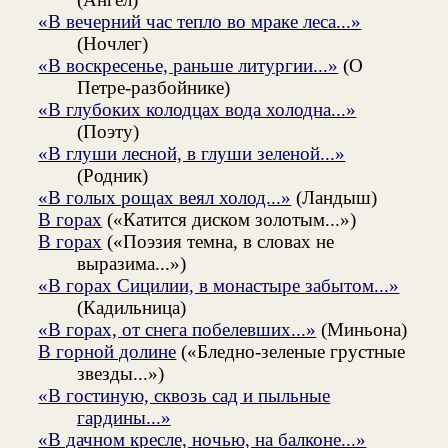
«В вечерний час тепло во мраке леса...»
(Ночлег)
«В воскресенье, раньше литургии...»
(О
Петре-разбойнике)
«В глубоких колодцах вода холодна...»
(Поэту)
«В глуши лесной, в глуши зеленой...»
(Родник)
«В голых рощах веял холод...»
(Ландыш)
В горах
(«Катится диском золотым...»)
В горах
(«Поэзия темна, в словах не
выразима...»)
«В горах Сицилии, в монастыре забытом...»
(Кадильница)
«В горах, от снега побелевших...»
(Миньона)
В горной долине
(«Бледно-зеленые грустные
звезды...»)
«В гостиную, сквозь сад и пыльные
гардины...»
«В дачном кресле, ночью, на балконе...»