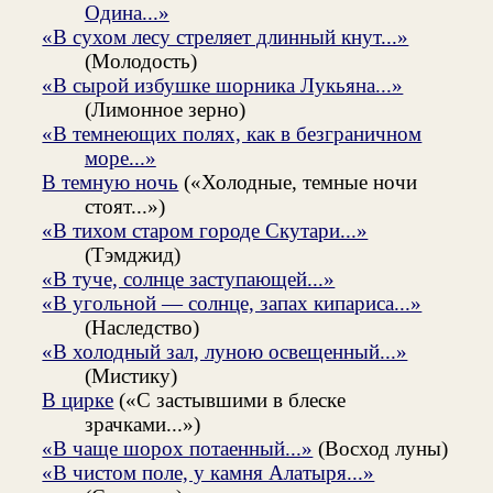
Одина...»
«В сухом лесу стреляет длинный кнут...»
(Молодость)
«В сырой избушке шорника Лукьяна...»
(Лимонное зерно)
«В темнеющих полях, как в безграничном
море...»
В темную ночь
(«Холодные, темные ночи
стоят...»)
«В тихом старом городе Скутари...»
(Тэмджид)
«В туче, солнце заступающей...»
«В угольной — солнце, запах кипариса...»
(Наследство)
«В холодный зал, луною освещенный...»
(Мистику)
В цирке
(«С застывшими в блеске
зрачками...»)
«В чаще шорох потаенный...»
(Восход луны)
«В чистом поле, у камня Алатыря...»