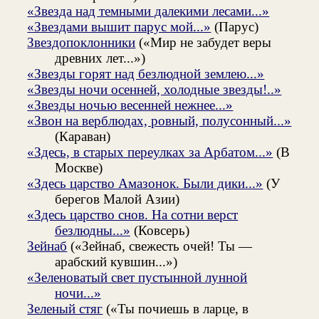
«Звезда над темными далекими лесами...»
«Звездами вышит парус мой...»
(Парус)
Звездопоклонники
(«Мир не забудет веры
древних лет...»)
«Звезды горят над безлюдной землею...»
«Звезды ночи осенней, холодные звезды!..»
«Звезды ночью весенней нежнее...»
«Звон на верблюдах, ровный, полусонный...»
(Караван)
«Здесь, в старых переулках за Арбатом...»
(В
Москве)
«Здесь царство Амазонок. Были дики...»
(У
берегов Малой Азии)
«Здесь царство снов. На сотни верст
безлюдны...»
(Ковсерь)
Зейнаб
(«Зейнаб, свежесть очей! Ты —
арабский кувшин...»)
«Зеленоватый свет пустынной лунной
ночи...»
Зеленый стяг
(«Ты почиешь в ларце, в