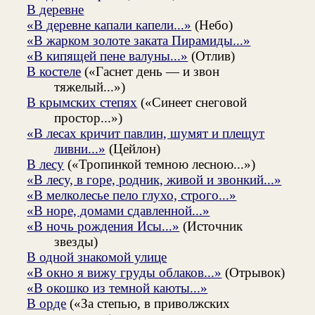
В деревне
«В деревне капали капели...»
(Небо)
«В жарком золоте заката Пирамиды...»
«В кипящей пене валуны...»
(Отлив)
В костеле
(«Гаснет день — и звон
тяжелый...»)
В крымских степях
(«Синеет снеговой
простор...»)
«В лесах кричит павлин, шумят и плещут
ливни...»
(Цейлон)
В лесу
(«Тропинкой темною лесною...»)
«В лесу, в горе, родник, живой и звонкий...»
«В мелколесье пело глухо, строго...»
«В норе, домами сдавленной...»
«В ночь рождения Исы...»
(Источник
звезды)
В одной знакомой улице
«В окно я вижу груды облаков...»
(Отрывок)
«В окошко из темной каюты...»
В орде
(«За степью, в приволжских