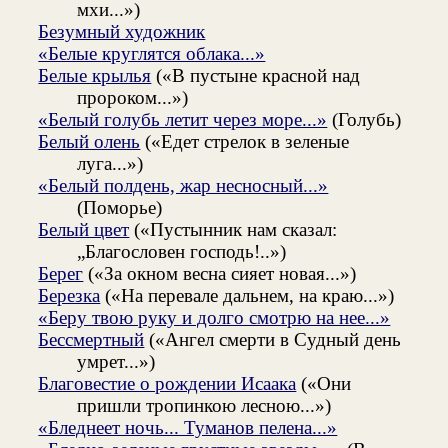
мхи...»)
Безумный художник
«Белые круглятся облака...»
Белые крылья
(«В пустыне красной над
пророком...»)
«Белый голубь летит через море...»
(Голубь)
Белый олень
(«Едет стрелок в зеленые
луга...»)
«Белый полдень, жар несносный...»
(Поморье)
Белый цвет
(«Пустынник нам сказал:
„Благословен господь!..»)
Берег
(«За окном весна сияет новая...»)
Березка
(«На перевале дальнем, на краю...»)
«Беру твою руку и долго смотрю на нее...»
Бессмертный
(«Ангел смерти в Судный день
умрет...»)
Благовестие о рождении Исаака
(«Они
пришли тропинкою лесною...»)
«Бледнеет ночь... Туманов пелена...»