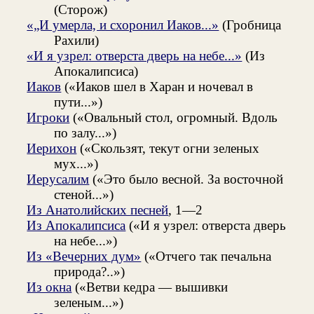
(Сторож)
«„И умерла, и схоронил Иаков...»
(Гробница
Рахили)
«И я узрел: отверста дверь на небе...»
(Из
Апокалипсиса)
Иаков
(«Иаков шел в Харан и ночевал в
пути...»)
Игроки
(«Овальный стол, огромный. Вдоль
по залу...»)
Иерихон
(«Скользят, текут огни зеленых
мух...»)
Иерусалим
(«Это было весной. За восточной
стеной...»)
Из Анатолийских песней
, 1—2
Из Апокалипсиса
(«И я узрел: отверста дверь
на небе...»)
Из «Вечерних дум»
(«Отчего так печальна
природа?..»)
Из окна
(«Ветви кедра — вышивки
зеленым...»)