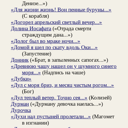
Денизе...»)
«Для жизни жизнь! Вон пенные буруны...»
(С корабля)
«Догорел апрельский светлый вечер...»
Долина Иосафата
(«Отрада смерти
страждущим дана...»)
«Долог был во мраке ночи...»
«Домой я шел по скату вдоль Оки...»
(Запустение)
Донник
(«Брат, в запыленных сапогах...»)
«Древнюю чашу нашел он у шумного синего
моря...»
(Надпись на чаше)
«Дубки»
«Дул с моря бриз, и месяц чистым рогом...»
(Бог)
«Дул теплый ветер. Точно сея...»
(Колизей)
Дурман
(«Дурману девочка наелась...»)
Дурочка
«Духи над пустыней пролетали...»
(Магомет
в изгнании)