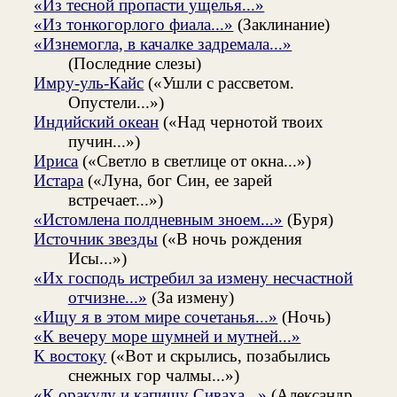
«Из тесной пропасти ущелья...»
«Из тонкогорлого фиала...»
(Заклинание)
«Изнемогла, в качалке задремала...»
(Последние слезы)
Имру-уль-Кайс
(«Ушли с рассветом.
Опустели...»)
Индийский океан
(«Над чернотой твоих
пучин...»)
Ириса
(«Светло в светлице от окна...»)
Истара
(«Луна, бог Син, ее зарей
встречает...»)
«Истомлена полдневным зноем...»
(Буря)
Источник звезды
(«В ночь рождения
Исы...»)
«Их господь истребил за измену несчастной
отчизне...»
(За измену)
«Ищу я в этом мире сочетанья...»
(Ночь)
«К вечеру море шумней и мутней...»
К востоку
(«Вот и скрылись, позабылись
снежных гор чалмы...»)
«К оракулу и капищу Сиваха...»
(Александр