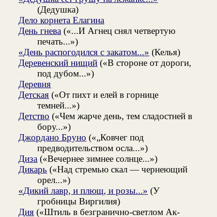
(Дедушка)
Дело корнета Елагина
День гнева
(«...И Агнец снял четвертую
печать...»)
«День распогодился с закатом...»
(Келья)
Деревенский нищий
(«В стороне от дороги,
под дубом...»)
Деревня
Детская
(«От пихт и елей в горнице
темней...»)
Детство
(«Чем жарче день, тем сладостней в
бору...»)
Джордано Бруно
(«„Ковчег под
предводительством осла...»)
Диза
(«Вечернее зимнее солнце...»)
Дикарь
(«Над стремью скал — чернеющий
орел...»)
«Дикий лавр, и плющ, и розы...»
(У
гробницы Виргилия)
Дия
(«Штиль в безгранично-светлом Ак-