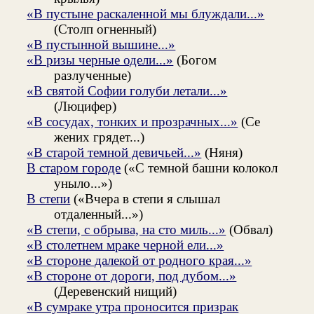
«В пустыне раскаленной мы блуждали...»
(Столп огненный)
«В пустынной вышине...»
«В ризы черные одели...»
(Богом
разлученные)
«В святой Софии голуби летали...»
(Люцифер)
«В сосудах, тонких и прозрачных...»
(Се
жених грядет...)
«В старой темной девичьей...»
(Няня)
В старом городе
(«С темной башни колокол
уныло...»)
В степи
(«Вчера в степи я слышал
отдаленный...»)
«В степи, с обрыва, на сто миль...»
(Обвал)
«В столетнем мраке черной ели...»
«В стороне далекой от родного края...»
«В стороне от дороги, под дубом...»
(Деревенский нищий)
«В сумраке утра проносится призрак