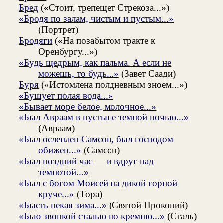
Бред
(«Стоит, трепещет Стрекоза...»)
«Бродя по залам, чистым и пустым...»
(Портрет)
Бродяги
(«На позабытом тракте к
Оренбургу...»)
«Будь щедрым, как пальма. А если не
можешь, то будь...»
(Завет Саади)
Буря
(«Истомлена полдневным зноем...»)
«Бушует полая вода...»
«Бывает море белое, молочное...»
«Был Авраам в пустыне темной ночью...»
(Авраам)
«Был ослеплен Самсон, был господом
обижен...»
(Самсон)
«Был поздний час — и вдруг над
темнотой...»
«Был с богом Моисей на дикой горной
круче...»
(Тора)
«Бысть некая зима...»
(Святой Прокопий)
«Бью звонкой сталью по кремню...»
(Сталь)