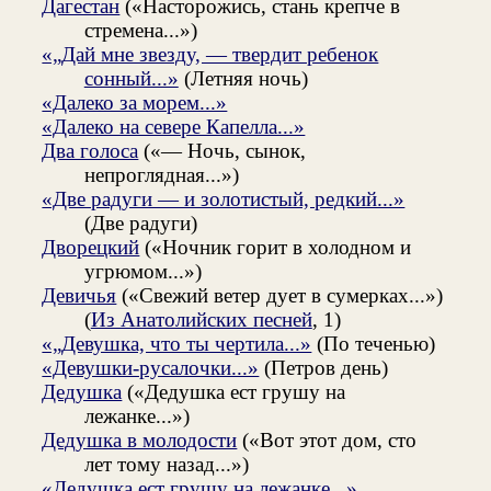
Дагестан
(«Насторожись, стань крепче в
стремена...»)
«„Дай мне звезду, — твердит ребенок
сонный...»
(Летняя ночь)
«Далеко за морем...»
«Далеко на севере Капелла...»
Два голоса
(«— Ночь, сынок,
непроглядная...»)
«Две радуги — и золотистый, редкий...»
(Две радуги)
Дворецкий
(«Ночник горит в холодном и
угрюмом...»)
Девичья
(«Свежий ветер дует в сумерках...»)
(
Из Анатолийских песней
, 1)
«„Девушка, что ты чертила...»
(По теченью)
«Девушки-русалочки...»
(Петров день)
Дедушка
(«Дедушка ест грушу на
лежанке...»)
Дедушка в молодости
(«Вот этот дом, сто
лет тому назад...»)
«Дедушка ест грушу на лежанке...»