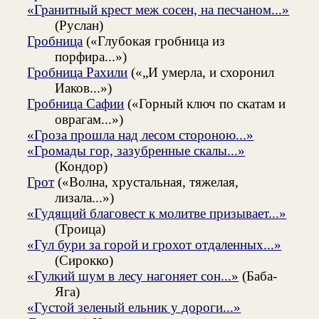
«Гранитный крест меж сосен, на песчаном...»
(Руслан)
Гробница
(«Глубокая гробница из
порфира...»)
Гробница Рахили
(«„И умерла, и схоронил
Иаков...»)
Гробница Сафии
(«Горный ключ по скатам и
оврагам...»)
«Гроза прошла над лесом стороною...»
«Громады гор, зазубренные скалы...»
(Кондор)
Грот
(«Волна, хрустальная, тяжелая,
лизала...»)
«Гудящий благовест к молитве призывает...»
(Троица)
«Гул бури за горой и грохот отдаленных...»
(Сирокко)
«Гулкий шум в лесу нагоняет сон...»
(Баба-
Яга)
«Густой зеленый ельник у дороги...»