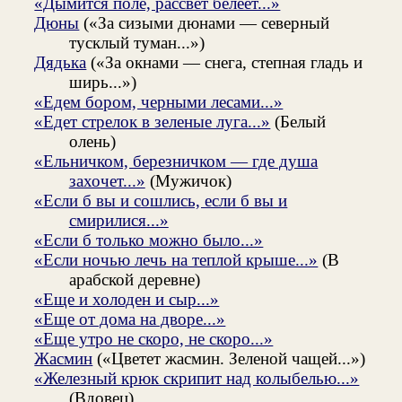
«Дымится поле, рассвет белеет...»
Дюны
(«За сизыми дюнами — северный
тусклый туман...»)
Дядька
(«За окнами — снега, степная гладь и
ширь...»)
«Едем бором, черными лесами...»
«Едет стрелок в зеленые луга...»
(Белый
олень)
«Ельничком, березничком — где душа
захочет...»
(Мужичок)
«Если б вы и сошлись, если б вы и
смирилися...»
«Если б только можно было...»
«Если ночью лечь на теплой крыше...»
(В
арабской деревне)
«Еще и холоден и сыр...»
«Еще от дома на дворе...»
«Еще утро не скоро, не скоро...»
Жасмин
(«Цветет жасмин. Зеленой чащей...»)
«Железный крюк скрипит над колыбелью...»
(Вдовец)