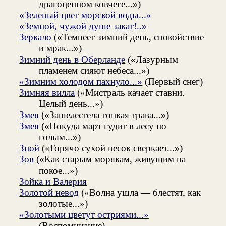
драгоценном ковчеге...»)
«Зеленый цвет морской воды...»
«Земной, чужой душе закат!..»
Зеркало
(«Темнеет зимний день, спокойствие
и мрак...»)
Зимний день в Оберланде
(«Лазурным
пламенем сияют небеса...»)
«Зимним холодом пахнуло...»
(Первый снег)
Зимняя вилла
(«Мистраль качает ставни.
Целый день...»)
Змея
(«Зашелестела тонкая трава...»)
Змея
(«Покуда март гудит в лесу по
голым...»)
Зной
(«Горячо сухой песок сверкает...»)
Зов
(«Как старым морякам, живущим на
покое...»)
Зойка и Валерия
Золотой невод
(«Волна ушла — блестят, как
золотые...»)
«Золотыми цветут остриями...»
(Воспоминание)