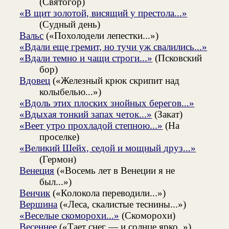
(Святогор)
«В щит золотой, висящий у престола...»
(Судный день)
Вальс
(«Похолодели лепестки...»)
«Вдали еще гремит, но тучи уж свалились...»
«Вдали темно и чащи строги...»
(Псковский
бор)
Вдовец
(«Железный крюк скрипит над
колыбелью...»)
«Вдоль этих плоских знойных берегов...»
«Вдыхая тонкий запах четок...»
(Закат)
«Веет утро прохладой степною...»
(На
проселке)
«Великий Шейх, седой и мощный друз...»
(Гермон)
Венеция
(«Восемь лет в Венеции я не
был...»)
Венчик
(«Колокола переводили...»)
Вершина
(«Леса, скалистые теснины...»)
«Веселые скоморохи...»
(Скоморохи)
Весеннее
(«Тает снег — и солнце ярко..»)