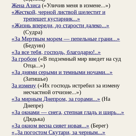
Жена Азиса
(«Уличив меня в измене...»)
«Жесткой, черной листвой шелестит и
трепещет кустарник...»
«Жизнь впереди, до старости далеко...»
(Судра)
«За Мертвым морем — пепельные грани...»
(Бедуин)
«За все тебя, господь, благодарю!..»
За гробом
(«В подземный мир введет на суд
Отца...»)
«За днями серыми и темными ночами...»
(Затишье)
За измену
(«Их господь истребил за измену
несчастной отчизне...»)
«За мирным Днепром, за горами...»
(На
Днепре)
«За окнами — снега, степная гладь и ширь...»
(Дядька)
«За окном весна сияет новая...»
(Берег)
«„За погостом Скутари, за черным...»