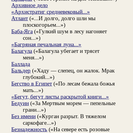
Архивное дело
«Архистратиг средневековый...»
Атлант
(«...И долго, долго шли мы
плоскогорьем...»)
Баба-Яга
(«Гулкий шум в лесу нагоняет
сон...»)
«Багряная печальная луна...»
Балагула
(«Балагула убегает и трясет
меня...»)
Баллада
Бальдер
(«Хаду — слепец, он жалок. Мрак
глубокий...»)
Бегство в Египет
(«По лесам бежала божья
мать...»)
«Бегут, бегут листы раскрытой книги...»
Бедуин
(«За Мертвым морем — пепельные
грани...»)
Без имени
(«Курган разрыт. В тяжелом
саркофаге...»)
Безнадежность
(«На севере есть розовые