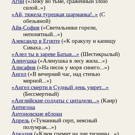
Агни
(«Лежу во тьме, сраженный злою
силой..»)
«Ай, тяжела турецкая шарманка!..»
(С
обезьяной)
Айя-София
(«Светильники горели,
непонятный...»)
Александр в Египте
(«К оракулу и капищу
Сиваха...»)
«Алел ты в зареве Батыя...»
(Шестикрылый)
Аленушка
(«Аленушка в лесу жила...»)
Алисафия
(«На песок у моря синего...»)
Ангел
(«В вечерний час, над степью
мирной...»)
«Ангел смерти в Судный день умрет...»
(Бессмертный)
«Английские солдаты с цитадели...»
(Каир)
Антигона
Антоновские яблоки
Апрель
(«Туманный серп, неясный
полумрак...»)
Аркадия
(«Ключ гремит на дне теснины...»)