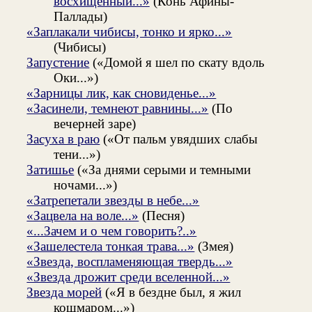
восхищенный...»
(Конь Афины-
Паллады)
«Заплакали чибисы, тонко и ярко...»
(Чибисы)
Запустение
(«Домой я шел по скату вдоль
Оки...»)
«Зарницы лик, как сновиденье...»
«Засинели, темнеют равнины...»
(По
вечерней заре)
Засуха в раю
(«От пальм увядших слабы
тени...»)
Затишье
(«За днями серыми и темными
ночами...»)
«Затрепетали звезды в небе...»
«Зацвела на воле...»
(Песня)
«...Зачем и о чем говорить?..»
«Зашелестела тонкая трава...»
(Змея)
«Звезда, воспламеняющая твердь...»
«Звезда дрожит среди вселенной...»
Звезда морей
(«Я в бездне был, я жил
кошмаром...»)