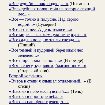
«Впереди большак, подвода...»
(Цыганка)
«Враждебных полон тайн на взгорье спящий
лес...»
«Все — точно в полусне. Над серою
водой...»
(Сумерки)
«Все лес и лес. А день темнеет...»
«Все море — как жемчужное зерцало...»
«Все сады в росе, но теплы гнезда...»
(Нищий)
«Все темней и кудрявей березовый лес
зеленеет...»
«Все шире вольные поля...»
(В поезде)
«Вся в снегу, кудрявом, благовонном...»
(Старая яблоня)
Второй кофейник
«Вчера в степи я слышал отдаленный...»
(В
степи)
«Высоко в небе месяц ясный...»
(Тень)
«Высоко в просторе неба...»
«Высоко наш флаг трепещет...»